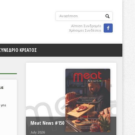
Αίτηση Συνδρομής

Χρήσιμες Συνδέσεις
ΣΥΝΕΔΡΙΟ ΚΡΕΑΤΟΣ
ια
 γης
Meat News #150
July 2026