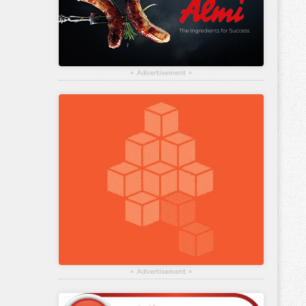
▴
Advertisement
▴
▴
Advertisement
▴