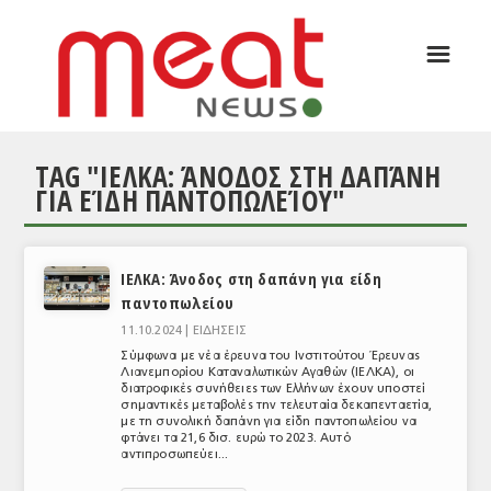
☰
ΑΡΘΡΟΓΡΑΦΙΑ
ΕΛΛΑΔΑ
TAG "ΙΕΛΚΑ: ΆΝΟΔΟΣ ΣΤΗ ΔΑΠΆΝΗ
ΕΙΔΗΣΕΙΣ
ΓΙΑ ΕΊΔΗ ΠΑΝΤΟΠΩΛΕΊΟΥ"
ΣΥΝΕΝΤΕΥΞΕΙΣ
ΘΕΜΑΤΑ
ΙΕΛΚΑ: Άνοδος στη δαπάνη για είδη
παντοπωλείου
ΑΝΑΛΥΣΕΙΣ
11.10.2024 |
ΕΙΔΗΣΕΙΣ
ΚΟΣΜΟΣ
Σύμφωνα με νέα έρευνα του Ινστιτούτου Έρευνας
Λιανεμπορίου Καταναλωτικών Αγαθών (ΙΕΛΚΑ), οι
διατροφικές συνήθειες των Ελλήνων έχουν υποστεί
ΕΙΔΗΣΕΙΣ
σημαντικές μεταβολές την τελευταία δεκαπενταετία,
με τη συνολική δαπάνη για είδη παντοπωλείου να
ΕΥΡΩΠΑΪΚΕΣ ΑΠΟΦΑΣΕΙΣ
φτάνει τα 21,6 δισ. ευρώ το 2023. Αυτό
αντιπροσωπεύει...
ΘΕΜΑΤΑ