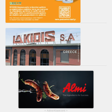
▴
Advertisement
▴