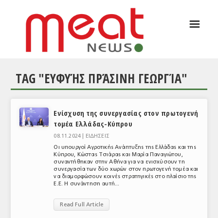
☰
ΑΡΘΡΟΓΡΑΦΙΑ
ΕΛΛΑΔΑ
TAG "ΕΥΦΥΉΣ ΠΡΆΣΙΝΗ ΓΕΩΡΓΊΑ"
ΕΙΔΗΣΕΙΣ
ΣΥΝΕΝΤΕΥΞΕΙΣ
Ενίσχυση της συνεργασίας στον πρωτογενή
ΘΕΜΑΤΑ
τομέα Ελλάδας-Κύπρου
ΑΝΑΛΥΣΕΙΣ
08.11.2024 |
ΕΙΔΗΣΕΙΣ
Οι υπουργοί Αγροτικής Ανάπτυξης της Ελλάδας και της
ΚΟΣΜΟΣ
Κύπρου, Κώστας Τσιάρας και Μαρία Παναγιώτου,
συναντήθηκαν στην Αθήνα για να ενισχύσουν τη
συνεργασία των δύο χωρών στον πρωτογενή τομέα και
ΕΙΔΗΣΕΙΣ
να διαμορφώσουν κοινές στρατηγικές στο πλαίσιο της
Ε.Ε. Η συνάντηση αυτή...
ΕΥΡΩΠΑΪΚΕΣ ΑΠΟΦΑΣΕΙΣ
Read Full Article
ΘΕΜΑΤΑ