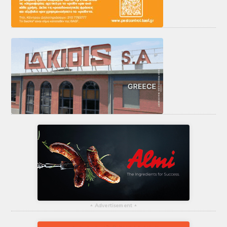
▴
Advertisement
▴