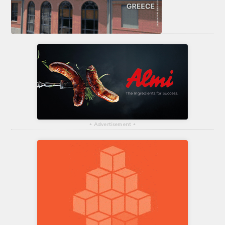
▴
Advertisement
▴