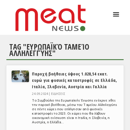
☰
ΑΡΘΡΟΓΡΑΦΙΑ
ΕΛΛΑΔΑ
TAG "ΕΥΡΩΠΑΪΚΌ ΤΑΜΕΊΟ
ΕΙΔΗΣΕΙΣ
ΑΛΛΗΛΕΓΓΎΗΣ"
ΣΥΝΕΝΤΕΥΞΕΙΣ
ΘΕΜΑΤΑ
Παροχή βοήθειας ύψους 1.028,54 εκατ.
ευρώ για φυσικές καταστροφές σε Ελλάδα,
ΑΝΑΛΥΣΕΙΣ
Ιταλία, Σλοβενία, Αυστρία και Γαλλία
ΚΟΣΜΟΣ
24.09.2024 |
ΕΙΔΗΣΕΙΣ
Το Συμβούλιο της Ευρωπαϊκής Ένωσης ενέκρινε χθες
ΕΙΔΗΣΕΙΣ
την παροχή βοήθειας, μέσω του Ταμείου Αλληλεγγύης
σε πέντε χώρες που επλήγησαν από φυσικές
καταστροφές το 2023. Οι χώρες που θα λάβουν
ΕΥΡΩΠΑΪΚΕΣ ΑΠΟΦΑΣΕΙΣ
οικονομική ενίσχυση είναι η Ιταλία, η Σλοβενία, η
Αυστρία, η Ελλάδα...
ΘΕΜΑΤΑ