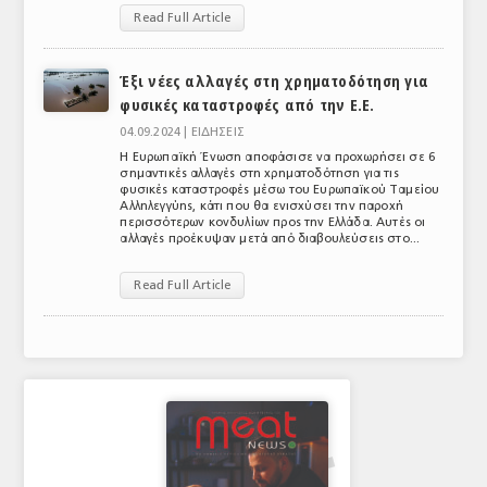
Read Full Article
ΑΝΑΛΥΣΕΙΣ
ΕΜΠΟΡΙΚΟΣ ΚΑΤΑΛΟΓΟΣ
Έξι νέες αλλαγές στη χρηματοδότηση για
φυσικές καταστροφές από την Ε.Ε.
ΠΑΡΑΓΩΓΗ & ΕΜΠΟΡΙΑ
04.09.2024 |
ΕΙΔΗΣΕΙΣ
Η Ευρωπαϊκή Ένωση αποφάσισε να προχωρήσει σε 6
ΣΦΑΓΕΙΑ
σημαντικές αλλαγές στη χρηματοδότηση για τις
φυσικές καταστροφές μέσω του Ευρωπαϊκού Ταμείου
ΠΡΩΤΕΣ ΥΛΕΣ
Αλληλεγγύης, κάτι που θα ενισχύσει την παροχή
περισσότερων κονδυλίων προς την Ελλάδα. Αυτές οι
αλλαγές προέκυψαν μετά από διαβουλεύσεις στο...
ΕΞΟΠΛΙΣΜΟΣ
Read Full Article
ΥΠΗΡΕΣΙΕΣ
ΕΜΠΟΡΙΚΟΙ ΑΝΤΙΠΡΟΣΩΠΟΙ
ΝΟΜΟΘΕΣΙΑ
ΕΛΛΗΝΙΚΗ ΝΟΜΟΘΕΣΙΑ
ΕΥΡΩΠΑΪΚΗ ΝΟΜΟΘΕΣΙΑ