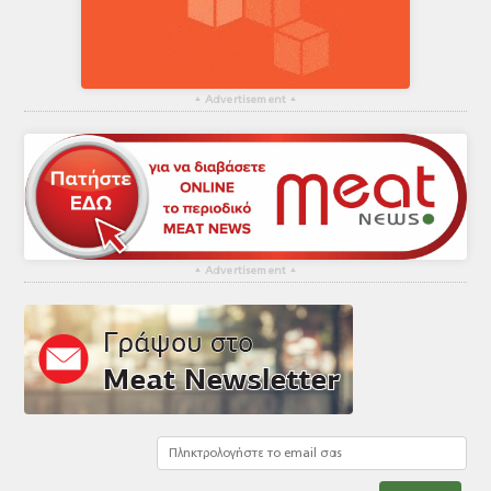
▴
Advertisement
▴
▴
Advertisement
▴