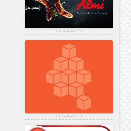
▴
Advertisement
▴
▴
Advertisement
▴