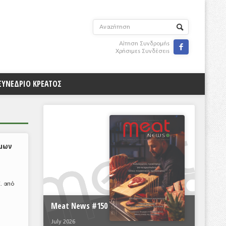
Αίτηση Συνδρομής

Χρήσιμες Συνδέσεις
ΣΥΝΕΔΡΙΟ ΚΡΕΑΤΟΣ
όμων
. από
Meat News #150
July 2026