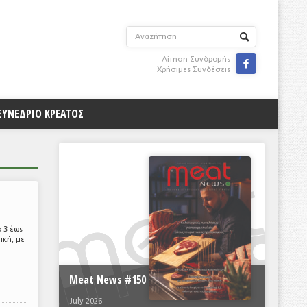
Αίτηση Συνδρομής

Χρήσιμες Συνδέσεις
ΣΥΝΕΔΡΙΟ ΚΡΕΑΤΟΣ
 3 έως
ική, με
Meat News #150
July 2026