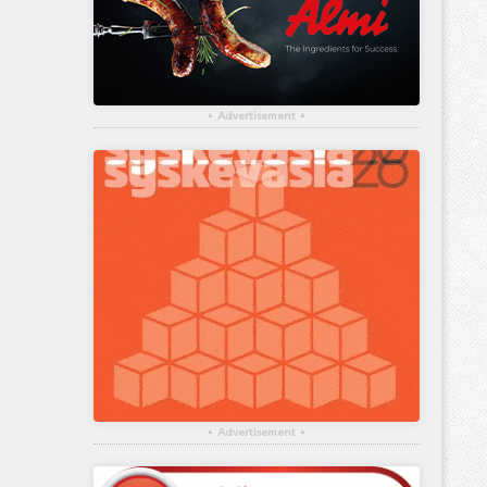
▴
Advertisement
▴
▴
Advertisement
▴