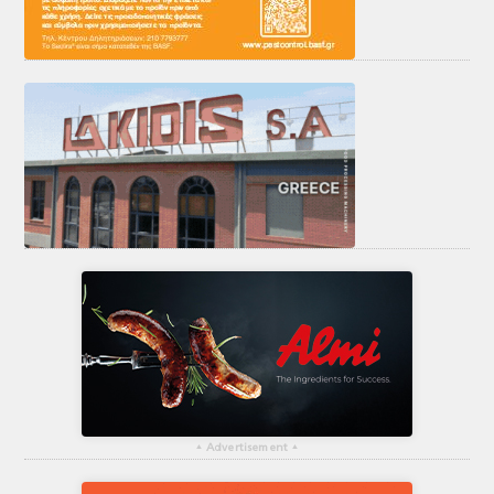
▴
Advertisement
▴