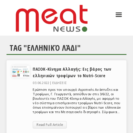
☰
ΑΡΘΡΟΓΡΑΦΙΑ
ΕΛΛΑΔΑ
TAG "ΕΛΛΗΝΙΚΌ ΛΆΔΙ"
ΕΙΔΗΣΕΙΣ
ΣΥΝΕΝΤΕΥΞΕΙΣ
ΠΑΣΟΚ-Κίνημα Αλλαγής: Eις βάρος των
ΘΕΜΑΤΑ
ελληνικών τροφίμων το Nutri-Score
ΑΝΑΛΥΣΕΙΣ
03.06.2022 |
ΕΙΔΗΣΕΙΣ
Ερώτηση προς τον υπουργό Αγροτικής Ανάπτυξης και
ΚΟΣΜΟΣ
Τροφίμων, Γ. Γεωργαντά, απηύθυναν στις 3/6/22, οι
βουλευτές του ΠΑΣΟΚ-Κίνημα Aλλαγής, με αφορμή το
νέο σύστημα επισήμανσης τροφίμων Nutri-Score, που
ΕΙΔΗΣΕΙΣ
όπως επισημαίνουν λειτουργεί εις βάρος των ελληνικών
τροφίμων και της Μεσογειακής διατροφής. Σύμφωνα...
ΕΥΡΩΠΑΪΚΕΣ ΑΠΟΦΑΣΕΙΣ
Read Full Article
ΘΕΜΑΤΑ