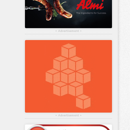
▴
Advertisement
▴
▴
Advertisement
▴