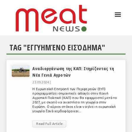
☰
ΑΡΘΡΟΓΡΑΦΙΑ
ΕΛΛΑΔΑ
TAG "ΕΓΓΥΗΜΈΝΟ ΕΙΣΌΔΗΜΑ"
ΕΙΔΗΣΕΙΣ
ΣΥΝΕΝΤΕΥΞΕΙΣ
Αναδιοργάνωση της ΚΑΠ: Στηρίζοντας τη
ΘΕΜΑΤΑ
Νέα Γενιά Αγροτών
ΑΝΑΛΥΣΕΙΣ
23.09.2024 |
Η Ευρωπαϊκή Επιτροπή των Περιφερειών (ΕτΠ)
ΚΟΣΜΟΣ
προγραμματίζει σημαντικές αλλαγές στην Κοινή
Αγροτική Πολιτική (ΚΑΠ) που θα εφαρμοστεί μετά το
2027, με σκοπό να αναστήσει τη γεωργία στην
ΕΙΔΗΣΕΙΣ
Ευρώπη. Ο κύριος στόχος είναι να γίνει η ευρωπαϊκή
γεωργία ξανά κερδοφόρα και...
ΕΥΡΩΠΑΪΚΕΣ ΑΠΟΦΑΣΕΙΣ
Read Full Article
ΘΕΜΑΤΑ