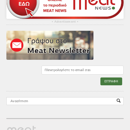
▴
Advertisement
▴