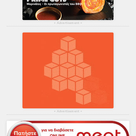
▴
Advertisement
▴
▴
Advertisement
▴