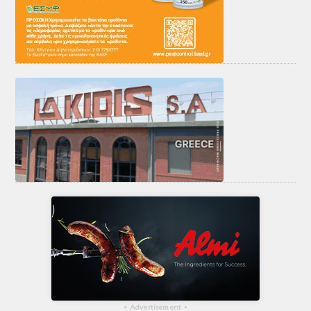
▴
Advertisement
▴