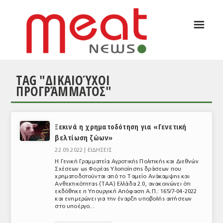
☰
ΑΡΘΡΟΓΡΑΦΙΑ
ΕΛΛΑΔΑ
TAG "ΔΙΚΑΙΟΎΧΟΙ
ΕΙΔΗΣΕΙΣ
ΠΡΟΓΡΆΜΜΑΤΟΣ"
ΣΥΝΕΝΤΕΥΞΕΙΣ
ΘΕΜΑΤΑ
Ξεκινά η χρηματοδότηση για «Γενετική
βελτίωση ζώων»
ΑΝΑΛΥΣΕΙΣ
22.09.2022 |
ΕΙΔΗΣΕΙΣ
ΚΟΣΜΟΣ
Η Γενική Γραμματεία Αγροτικής Πολιτικής και Διεθνών
Σχέσεων ως Φορέας Υλοποίησης δράσεων που
χρηματοδοτούνται από το Ταμείο Ανάκαμψης και
ΕΙΔΗΣΕΙΣ
Ανθεκτικότητας (ΤΑΑ) Ελλάδα 2.0, ανακοινώνει ότι
εκδόθηκε η Υπουργική Απόφαση Α.Π.: 165/7-04-2022
ΕΥΡΩΠΑΪΚΕΣ ΑΠΟΦΑΣΕΙΣ
και ενημερώνει για την έναρξη υποβολής αιτήσεων
στο υποέργο...
ΘΕΜΑΤΑ