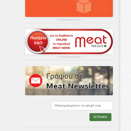
▴
Advertisement
▴
▴
Advertisement
▴