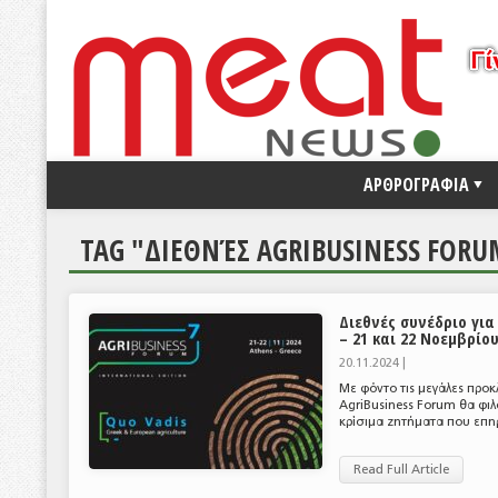
ΑΡΘΡΟΓΡΑΦΙΑ
TAG "ΔΙΕΘΝΈΣ AGRIBUSINESS FORU
Διεθνές συνέδριο γι
– 21 και 22 Νοεμβρίο
20.11.2024 |
Με φόντο τις μεγάλες προκ
AgriBusiness Forum θα φιλ
κρίσιμα ζητήματα που επηρ
Read Full Article