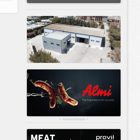
▴
Advertisement
▴