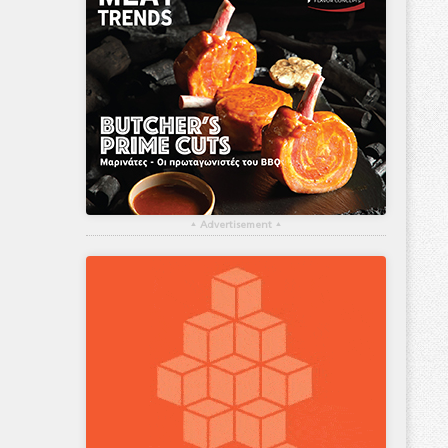
▴
Advertisement
▴