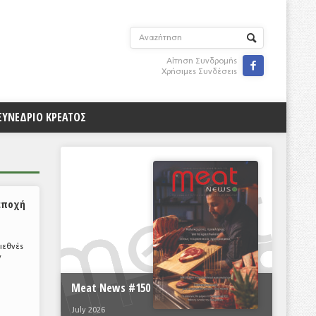
Αίτηση Συνδρομής

Χρήσιμες Συνδέσεις
ΣΥΝΕΔΡΙΟ ΚΡΕΑΤΟΣ
εποχή
ιεθνές
ν
Meat News #150
July 2026