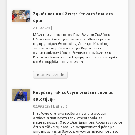
ΑΝΑΛΥΣΕΙΣ
Ζημιές και απώλειες: Κτηνοτρόφοι στο
όριο
ΕΜΠΟΡΙΚΟΣ ΚΑΤΑΛΟΓΟΣ
24.10.2025 |
ΠΑΡΑΓΩΓΗ & ΕΜΠΟΡΙΑ
Μέλη του νεοσύστατου Πανελλήνιου Συλλόγου
Πληγέντων Κτηνοτρόφων συναντήθηκαν με τον
περιφερειάρχη Θεσσαλίας, Δημήτρη Κουρέτα,
ΣΦΑΓΕΙΑ
ζητώντας στήριξη για τα προβλήματα που
αντιμετωπίζουν λόγω ευλογιάς και πανώλης. Ο κ.
ΠΡΩΤΕΣ ΥΛΕΣ
Κουρέτας δήλωσε ότι η Περιφέρεια θα τους στηρίξει
και θα συμβάλει στην επίλυση...
ΕΞΟΠΛΙΣΜΟΣ
Read Full Article
ΥΠΗΡΕΣΙΕΣ
Κουρέτας: «Η ευλογιά νικιέται μόνο με
ΕΜΠΟΡΙΚΟΙ ΑΝΤΙΠΡΟΣΩΠΟΙ
επιστήμη»
ΝΟΜΟΘΕΣΙΑ
02.09.2025 |
ΕΙΔΗΣΕΙΣ
Η ευλογιά στα αιγοπρόβατα είναι μια σοβαρή
ΕΛΛΗΝΙΚΗ ΝΟΜΟΘΕΣΙΑ
ασθένεια που πλήττει την κτηνοτροφία. Ο
περιφερειάρχης Θεσσαλίας Δημήτρης Κουρέτας τόνισε
ότι η ασθένεια μπορεί να αντιμετωπιστεί μόνο με
ΕΥΡΩΠΑΪΚΗ ΝΟΜΟΘΕΣΙΑ
επιστημονικές μεθόδους, δίνοντας έμφαση στα τεστ