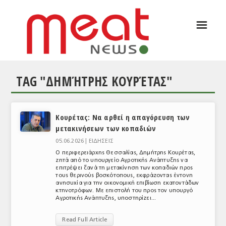
☰
ΑΡΘΡΟΓΡΑΦΙΑ
ΕΛΛΑΔΑ
TAG "ΔΗΜΉΤΡΗΣ ΚΟΥΡΈΤΑΣ"
ΕΙΔΗΣΕΙΣ
ΣΥΝΕΝΤΕΥΞΕΙΣ
Κουρέτας: Να αρθεί η απαγόρευση των
ΘΕΜΑΤΑ
μετακινήσεων των κοπαδιών
ΑΝΑΛΥΣΕΙΣ
05.06.2026 |
ΕΙΔΗΣΕΙΣ
Ο περιφερειάρχης Θεσσαλίας, Δημήτρης Κουρέτας,
ΚΟΣΜΟΣ
ζητά από το υπουργείο Αγροτικής Ανάπτυξης να
επιτρέψει ξανά τη μετακίνηση των κοπαδιών προς
τους θερινούς βοσκότοπους, εκφράζοντας έντονη
ΕΙΔΗΣΕΙΣ
ανησυχία για την οικονομική επιβίωση εκατοντάδων
κτηνοτρόφων. Με επιστολή του προς τον υπουργό
Αγροτικής Ανάπτυξης, υποστηρίζει...
ΕΥΡΩΠΑΪΚΕΣ ΑΠΟΦΑΣΕΙΣ
Read Full Article
ΘΕΜΑΤΑ