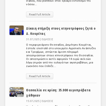
σάλιου, που βοηθούν στον έγκαιρο εντοπισμό της
νόσου...
ΤΟ ΠΕΡΙΟΔΙΚΟ
Profile
Read Full Article
ΑΡΧΕΙΟ ΤΕΥΧΩΝ
Δίκαιη στήριξη στους κτηνοτρόφους ζητά ο
Δ. Κουρέτας
ΣΥΝΕΔΡΙΟ ΚΡΕΑΤΟΣ
31.07.2025 |
ΕΙΔΗΣΕΙΣ
Ο περιφερειάρχης Θεσσαλίας, Δημήτρης Κουρέτας,
έστειλε επιστολή στο υπουργείο Αγροτικής Ανάπτυξης
και Τροφίμων, ζητώντας άμεση πληρωμή
αποζημιώσεων στους κτηνοτρόφους της Θεσσαλίας.
Οι αποζημιώσεις αυτές αφορούν 14 ευρώ ανά ζώο
λόγω ζημιών από την ευλογιά των αιγοπροβάτων, μια
ζωονόσο που έπληξε...
Read Full Article
Θεσσαλία σε κρίση: 35.000 αιγοπρόβατα
χάθηκαν
15.07.2025 |
ΕΙΔΗΣΕΙΣ