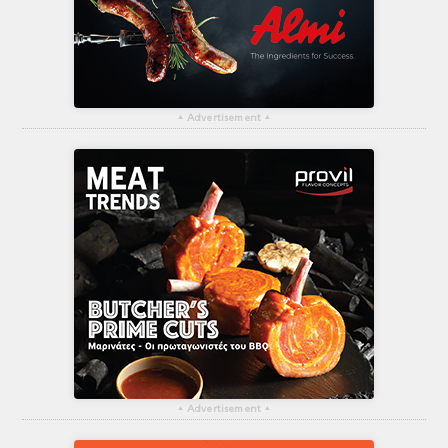
▴
Advertisement
▴
▴
Advertisement
▴