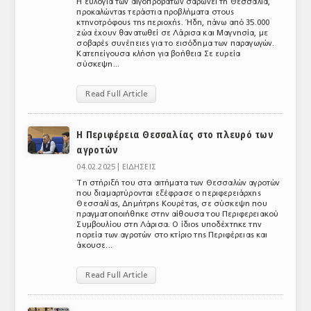
Η ευλογιά των αιγοπροβάτων σαρώνει τη Θεσσαλία,
προκαλώντας τεράστια προβλήματα στους
κτηνοτρόφους της περιοχής. Ήδη, πάνω από 35.000
ζώα έχουν θανατωθεί σε Λάρισα και Μαγνησία, με
σοβαρές συνέπειες για το εισόδημα των παραγωγών.
Κατεπείγουσα κλήση για βοήθεια Σε ευρεία
σύσκεψη...
Read Full Article
Η Περιφέρεια Θεσσαλίας στο πλευρό των
αγροτών
04.02.2025 |
ΕΙΔΗΣΕΙΣ
Τη στήριξή του στα αιτήματα των Θεσσαλών αγροτών
που διαμαρτύρονται εξέφρασε ο περιφερειάρχης
Θεσσαλίας, Δημήτρης Κουρέτας, σε σύσκεψη που
πραγματοποιήθηκε στην αίθουσα του Περιφερειακού
Συμβουλίου στη Λάρισα. Ο ίδιος υποδέχτηκε την
πορεία των αγροτών στο κτίριο της Περιφέρειας και
άκουσε...
Read Full Article