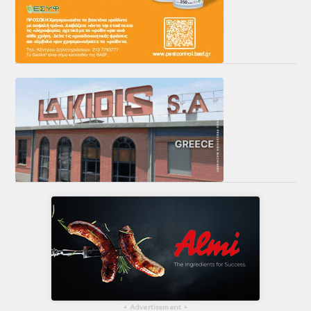
▴
Advertisement
▴