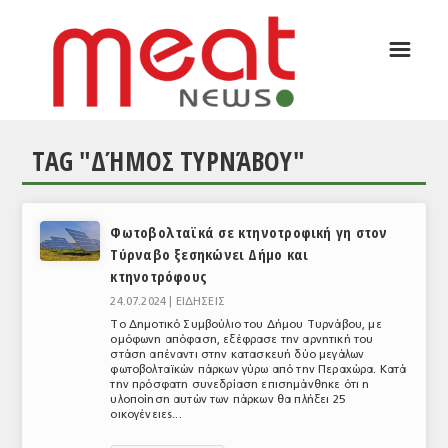
☰
ΑΡΘΡΟΓΡΑΦΙΑ
ΕΛΛΑΔΑ
TAG "ΔΉΜΟΣ ΤΥΡΝΆΒΟΥ"
ΕΙΔΗΣΕΙΣ
ΣΥΝΕΝΤΕΥΞΕΙΣ
Φωτοβολταϊκά σε κτηνοτροφική γη στον
ΘΕΜΑΤΑ
Τύρναβο ξεσηκώνει Δήμο και
κτηνοτρόφους
ΑΝΑΛΥΣΕΙΣ
24.07.2024 |
ΕΙΔΗΣΕΙΣ
ΚΟΣΜΟΣ
Το Δημοτικό Συμβούλιο του Δήμου Τυρνάβου, με
ομόφωνη απόφαση, εξέφρασε την αρνητική του
στάση απέναντι στην κατασκευή δύο μεγάλων
ΕΙΔΗΣΕΙΣ
φωτοβολταϊκών πάρκων γύρω από την Περαχώρα. Κατά
την πρόσφατη συνεδρίαση επισημάνθηκε ότι η
ΕΥΡΩΠΑΪΚΕΣ ΑΠΟΦΑΣΕΙΣ
υλοποίηση αυτών των πάρκων θα πλήξει 25
οικογένειες...
ΘΕΜΑΤΑ