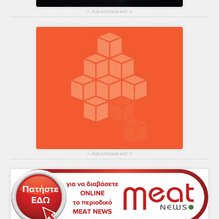
▴
Advertisement
▴
▴
Advertisement
▴