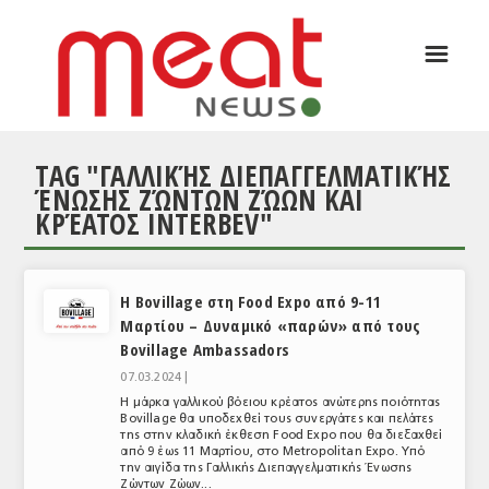
☰
ΑΡΘΡΟΓΡΑΦΙΑ
ΕΛΛΑΔΑ
TAG "ΓΑΛΛΙΚΉΣ ΔΙΕΠΑΓΓΕΛΜΑΤΙΚΉΣ
ΕΙΔΗΣΕΙΣ
ΈΝΩΣΗΣ ΖΏΝΤΩΝ ΖΏΩΝ ΚΑΙ
ΚΡΈΑΤΟΣ INTERBEV"
ΣΥΝΕΝΤΕΥΞΕΙΣ
ΘΕΜΑΤΑ
Η Bovillage στη Food Expo από 9-11
ΑΝΑΛΥΣΕΙΣ
Μαρτίου – Δυναμικό «παρών» από τους
ΚΟΣΜΟΣ
Bovillage Ambassadors
07.03.2024 |
ΕΙΔΗΣΕΙΣ
Η μάρκα γαλλικού βόειου κρέατος ανώτερης ποιότητας
Bovillage θα υποδεχθεί τους συνεργάτες και πελάτες
ΕΥΡΩΠΑΪΚΕΣ ΑΠΟΦΑΣΕΙΣ
της στην κλαδική έκθεση Food Expo που θα διεξαχθεί
από 9 έως 11 Μαρτίου, στο Metropolitan Expo. Υπό
την αιγίδα της Γαλλικής Διεπαγγελματικής Ένωσης
ΘΕΜΑΤΑ
Ζώντων Ζώων...