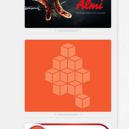
▴
Advertisement
▴
▴
Advertisement
▴