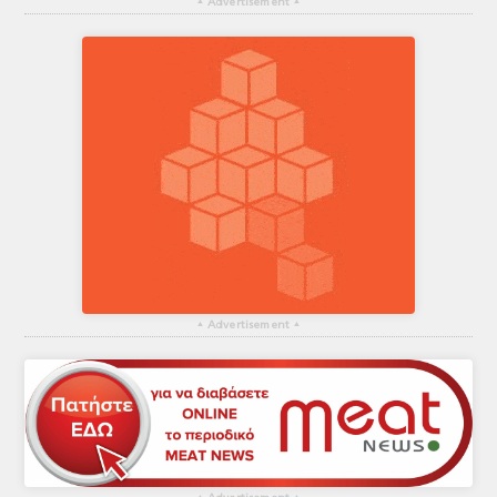
▴
Advertisement
▴
▴
Advertisement
▴