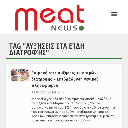
☰
ΑΡΘΡΟΓΡΑΦΙΑ
ΕΛΛΑΔΑ
TAG "ΑΥΞΉΣΕΙΣ ΣΤΑ ΕΊΔΗ
ΕΙΔΗΣΕΙΣ
ΔΙΑΤΡΟΦΉΣ"
ΣΥΝΕΝΤΕΥΞΕΙΣ
ΘΕΜΑΤΑ
Επιμονή στις αυξήσεις των τιμών
διατροφής – Επιβράδυνση γενικού
ΑΝΑΛΥΣΕΙΣ
πληθωρισμού
ΚΟΣΜΟΣ
11.04.2025 |
ΕΙΔΗΣΕΙΣ
Μπορεί ο γενικός πληθωρισμός να αποκλιμακώθηκε
ΕΙΔΗΣΕΙΣ
στο 2,4% τον Μάρτιο του 2025 από 3,2% τον
αντίστοιχο μήνα του 2024, ωστόσο η καθημερινότητα
των καταναλωτών παραμένει επιβαρυμένη, κυρίως
ΕΥΡΩΠΑΪΚΕΣ ΑΠΟΦΑΣΕΙΣ
λόγω των επίμονων αυξήσεων στα τρόφιμα. Η μείωση
αυτή αποτελεί συνέχεια της καθοδικής...
ΘΕΜΑΤΑ