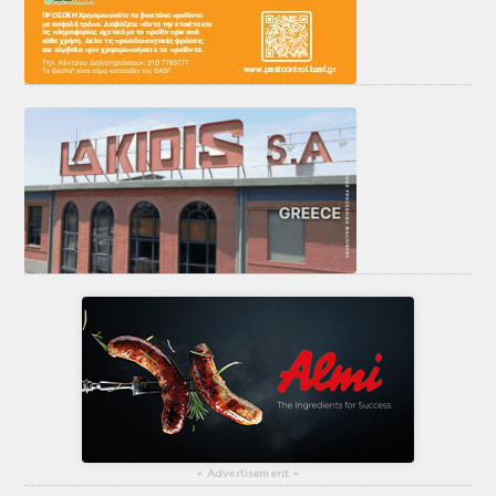
▴
Advertisement
▴