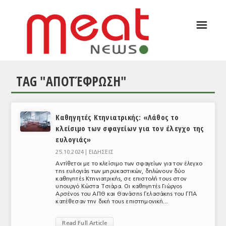
☰
ΑΡΘΡΟΓΡΑΦΙΑ
ΕΛΛΑΔΑ
TAG "ΑΠΟΤΈΦΡΩΣΗ"
ΕΙΔΗΣΕΙΣ
ΣΥΝΕΝΤΕΥΞΕΙΣ
Καθηγητές Κτηνιατρικής: «Λάθος το
ΘΕΜΑΤΑ
κλείσιμο των σφαγείων για τον έλεγχο της
ευλογιάς»
ΑΝΑΛΥΣΕΙΣ
25.10.2024 |
ΕΙΔΗΣΕΙΣ
ΚΟΣΜΟΣ
Αντίθετοι με το κλείσιμο των σφαγείων για τον έλεγχο
της ευλογιάς των μηρυκαστικών, δηλώνουν δύο
καθηγητές Κτηνιατρικής, σε επιστολή τους στον
ΕΙΔΗΣΕΙΣ
υπουργό Κώστα Τσιάρα. Οι καθηγητές Γιώργος
Αρσένος του ΑΠΘ και Θανάσης Γελασάκης του ΓΠΑ
ΕΥΡΩΠΑΪΚΕΣ ΑΠΟΦΑΣΕΙΣ
κατέθεσαν την δική τους επιστημονική...
ΘΕΜΑΤΑ
Read Full Article