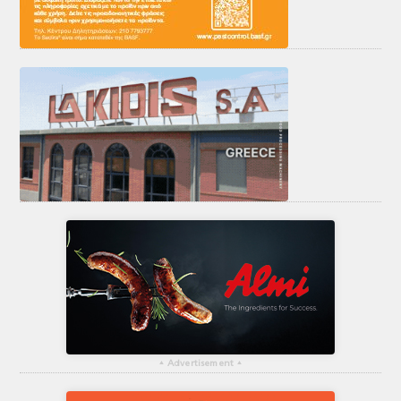
▴
Advertisement
▴