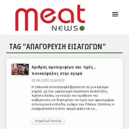
☰
ΑΡΘΡΟΓΡΑΦΙΑ
ΕΛΛΑΔΑ
TAG "ΑΠΑΓΌΡΕΥΣΗ ΕΙΣΑΓΩΓΏΝ"
ΕΙΔΗΣΕΙΣ
ΣΥΝΕΝΤΕΥΞΕΙΣ
Αριθμός αμνοεριφίων και τιμές…
ΘΕΜΑΤΑ
πονοκέφαλος στην αγορά
ΑΝΑΛΥΣΕΙΣ
09.04.2025 |
ΕΙΔΗΣΕΙΣ
Η ελληνική κτηνοτροφία βρίσκεται σε μια κρίσιμη
ΚΟΣΜΟΣ
καμπή, με τον υφυπουργό Αγροτικής Ανάπτυξης,
Χρήστο Κέλλα, να τονίζει την πρόθεση της
κυβέρνησης να διατηρήσει τις τιμές των αμνοεριφίων
ΕΙΔΗΣΕΙΣ
στα περσινά επίπεδα, ενόψει του Πάσχα. Ωστόσο, η
πραγματικότητα στην αγορά φαίνεται να...
ΕΥΡΩΠΑΪΚΕΣ ΑΠΟΦΑΣΕΙΣ
Read Full Article
ΘΕΜΑΤΑ