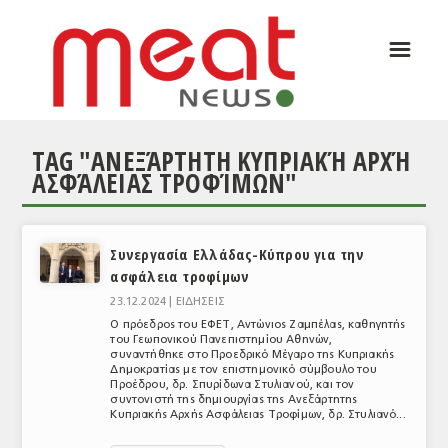
☰
ΑΡΘΡΟΓΡΑΦΙΑ
ΕΛΛΑΔΑ
TAG "ΑΝΕΞΆΡΤΗΤΗ ΚΥΠΡΙΑΚΉ ΑΡΧΉ
ΕΙΔΗΣΕΙΣ
ΑΣΦΆΛΕΙΑΣ ΤΡΟΦΊΜΩΝ"
ΣΥΝΕΝΤΕΥΞΕΙΣ
ΘΕΜΑΤΑ
Συνεργασία Ελλάδας-Κύπρου για την
ασφάλεια τροφίμων
ΑΝΑΛΥΣΕΙΣ
23.12.2024 |
ΕΙΔΗΣΕΙΣ
ΚΟΣΜΟΣ
Ο πρόεδρος του ΕΦΕΤ, Αντώνιος Ζαμπέλας, καθηγητής
του Γεωπονικού Πανεπιστημίου Αθηνών,
συναντήθηκε στο Προεδρικό Μέγαρο της Κυπριακής
ΕΙΔΗΣΕΙΣ
Δημοκρατίας με τον επιστημονικό σύμβουλο του
Προέδρου, δρ. Σπυρίδωνα Στυλιανού, και τον
ΕΥΡΩΠΑΪΚΕΣ ΑΠΟΦΑΣΕΙΣ
συντονιστή της δημιουργίας της Ανεξάρτητης
Κυπριακής Αρχής Ασφάλειας Τροφίμων, δρ. Στυλιανό...
ΘΕΜΑΤΑ