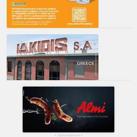
▴
Advertisement
▴