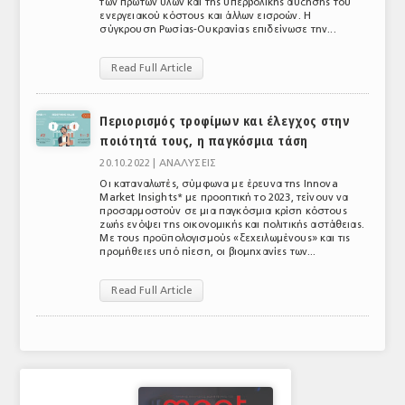
των πρώτων υλών και της υπερβολικής αύξησης του
ενεργειακού κόστους και άλλων εισροών. Η
ΤΟ ΠΕΡΙΟΔΙΚΟ
σύγκρουση Ρωσίας-Ουκρανίας επιδείνωσε την...
Profile
Read Full Article
ΑΡΧΕΙΟ ΤΕΥΧΩΝ
Περιορισμός τροφίμων και έλεγχος στην
ΣΥΝΕΔΡΙΟ ΚΡΕΑΤΟΣ
ποιότητά τους, η παγκόσμια τάση
20.10.2022 |
ΑΝΑΛΥΣΕΙΣ
Οι καταναλωτές, σύμφωνα με έρευνα της Innova
Market Insights* με προοπτική το 2023, τείνουν να
προσαρμοστούν σε μια παγκόσμια κρίση κόστους
ζωής ενόψει της οικονομικής και πολιτικής αστάθειας.
Με τους προϋπολογισμούς «ξεχειλωμένους» και τις
προμήθειες υπό πίεση, οι βιομηχανίες των...
Read Full Article