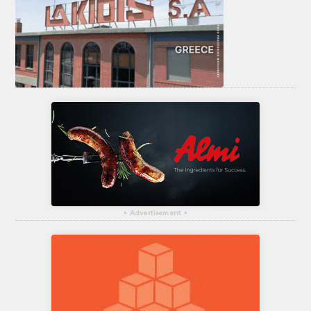
▴
Advertisement
▴