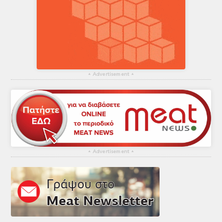
▴
Advertisement
▴
▴
Advertisement
▴