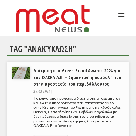
☰
ΑΡΘΡΟΓΡΑΦΙΑ
ΕΛΛΑΔΑ
TAG "ΑΝΑΚΎΚΛΩΣΗ"
ΕΙΔΗΣΕΙΣ
ΣΥΝΕΝΤΕΥΞΕΙΣ
Διάκριση στα Green Brand Awards 2024 για
ΘΕΜΑΤΑ
τον ΟΑΚΚΑ Α.Ε. – Σημαντική η συμβολή του
στην προστασία του περιβάλλοντος
ΑΝΑΛΥΣΕΙΣ
27.03.2024 |
ΚΟΣΜΟΣ
Το καινοτόμο πρόγραμμα διαχείρισης απορριμμάτων
και ζωικών υποπροϊόντων στις εγκαταστάσεις του,
στην Κεντρική Αγορά του Ρέντη και στις Ιχθυόσκαλες
ΕΙΔΗΣΕΙΣ
Πειραιά, Θεσσαλονίκης και Καβάλας, παράλληλα με
ένα πρόγραμμα διαχείρισης των βιοαποβλήτων με
ΕΥΡΩΠΑΪΚΕΣ ΑΠΟΦΑΣΕΙΣ
μείωση της σπατάλης τροφίμων, ξεχώρισαν τον
ΟΑΚΚΑ Α.Ε., φέρνοντάς...
ΘΕΜΑΤΑ