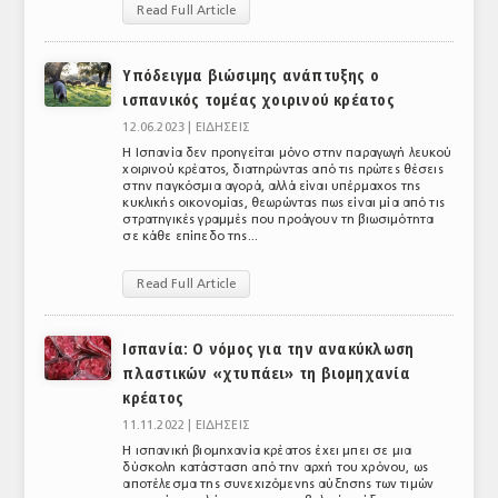
Read Full Article
ΑΝΑΛΥΣΕΙΣ
Υπόδειγμα βιώσιμης ανάπτυξης ο
ΕΜΠΟΡΙΚΟΣ ΚΑΤΑΛΟΓΟΣ
ισπανικός τομέας χοιρινού κρέατος
ΠΑΡΑΓΩΓΗ & ΕΜΠΟΡΙΑ
12.06.2023 |
ΕΙΔΗΣΕΙΣ
Η Ισπανία δεν προηγείται μόνο στην παραγωγή λευκού
ΣΦΑΓΕΙΑ
χοιρινού κρέατος, διατηρώντας από τις πρώτες θέσεις
στην παγκόσμια αγορά, αλλά είναι υπέρμαχος της
κυκλικής οικονομίας, θεωρώντας πως είναι μία από τις
ΠΡΩΤΕΣ ΥΛΕΣ
στρατηγικές γραμμές που προάγουν τη βιωσιμότητα
σε κάθε επίπεδο της...
ΕΞΟΠΛΙΣΜΟΣ
Read Full Article
ΥΠΗΡΕΣΙΕΣ
ΕΜΠΟΡΙΚΟΙ ΑΝΤΙΠΡΟΣΩΠΟΙ
Ισπανία: Ο νόμος για την ανακύκλωση
πλαστικών «χτυπάει» τη βιομηχανία
ΝΟΜΟΘΕΣΙΑ
κρέατος
11.11.2022 |
ΕΙΔΗΣΕΙΣ
ΕΛΛΗΝΙΚΗ ΝΟΜΟΘΕΣΙΑ
Η ισπανική βιομηχανία κρέατος έχει μπει σε μια
δύσκολη κατάσταση από την αρχή του χρόνου, ως
ΕΥΡΩΠΑΪΚΗ ΝΟΜΟΘΕΣΙΑ
αποτέλεσμα της συνεχιζόμενης αύξησης των τιμών