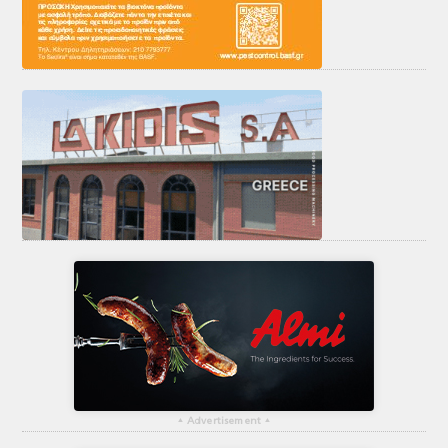
▴
Advertisement
▴