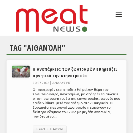
☰
ΑΡΘΡΟΓΡΑΦΙΑ
ΕΛΛΑΔΑ
TAG "ΑΙΘΑΝΌΛΗ"
ΕΙΔΗΣΕΙΣ
ΣΥΝΕΝΤΕΥΞΕΙΣ
Η ανεπάρκεια των ζωοτροφών επηρεάζει
ΘΕΜΑΤΑ
αρνητικά την κτηνοτροφία
ΑΝΑΛΥΣΕΙΣ
20.07.2022 |
ΑΝΑΛΥΣΕΙΣ
Οι ζωοτροφές έχει αποδειχθεί μείζον θέμα τον
ΚΟΣΜΟΣ
τελευταίο καιρό, παγκοσμίως, με σοβαρές επιπτώσεις
στον πρωτογενή τομέα της κτηνοτροφίας, γεγονός που
επιδεινώθηκε μετά τον πόλεμο στην Ουκρανία. Οι
ΕΙΔΗΣΕΙΣ
Ευρωπαίοι παραγωγοί ζωοτροφών περιμένουν το
δεύτερο εξάμηνο του 2022 με μεγάλη ανησυχία,
παγιδευμένοι...
ΕΥΡΩΠΑΪΚΕΣ ΑΠΟΦΑΣΕΙΣ
Read Full Article
ΘΕΜΑΤΑ