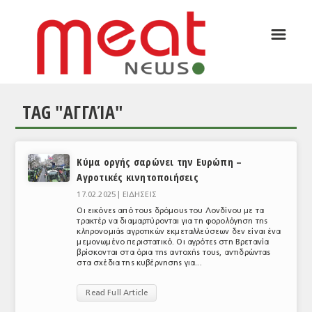
☰
ΑΡΘΡΟΓΡΑΦΙΑ
ΕΛΛΑΔΑ
TAG "ΑΓΓΛΊΑ"
ΕΙΔΗΣΕΙΣ
ΣΥΝΕΝΤΕΥΞΕΙΣ
Κύμα οργής σαρώνει την Ευρώπη –
ΘΕΜΑΤΑ
Αγροτικές κινητοποιήσεις
ΑΝΑΛΥΣΕΙΣ
17.02.2025 |
ΕΙΔΗΣΕΙΣ
Οι εικόνες από τους δρόμους του Λονδίνου με τα
ΚΟΣΜΟΣ
τρακτέρ να διαμαρτύρονται για τη φορολόγηση της
κληρονομιάς αγροτικών εκμεταλλεύσεων δεν είναι ένα
μεμονωμένο περιστατικό. Οι αγρότες στη Βρετανία
ΕΙΔΗΣΕΙΣ
βρίσκονται στα όρια της αντοχής τους, αντιδρώντας
στα σχέδια της κυβέρνησης για...
ΕΥΡΩΠΑΪΚΕΣ ΑΠΟΦΑΣΕΙΣ
Read Full Article
ΘΕΜΑΤΑ