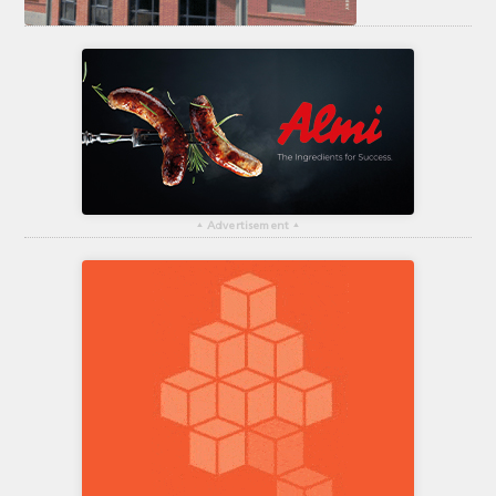
▴
Advertisement
▴