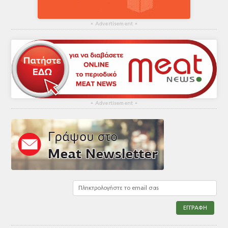
▴
Advertisement
▴
▴
Advertisement
▴