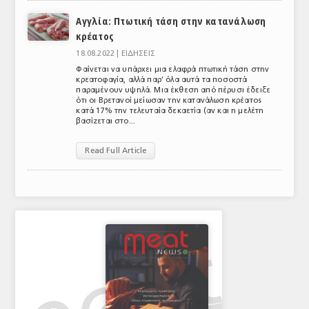
Αγγλία: Πτωτική τάση στην κατανάλωση
ΑΝΑΛΥΣΕΙΣ
κρέατος
ΕΜΠΟΡΙΚΟΣ ΚΑΤΑΛΟΓΟΣ
18.08.2022 |
ΕΙΔΗΣΕΙΣ
Φαίνεται να υπάρχει μια ελαφρά πτωτική τάση στην
ΠΑΡΑΓΩΓΗ & ΕΜΠΟΡΙΑ
κρεατοφαγία, αλλά παρ’ όλα αυτά τα ποσοστά
παραμένουν υψηλά. Μια έκθεση από πέρυσι έδειξε
ότι οι Βρετανοί μείωσαν την κατανάλωση κρέατος
ΣΦΑΓΕΙΑ
κατά 17% την τελευταία δεκαετία (αν και η μελέτη
βασίζεται στο...
ΠΡΩΤΕΣ ΥΛΕΣ
Read Full Article
ΕΞΟΠΛΙΣΜΟΣ
ΥΠΗΡΕΣΙΕΣ
ΕΜΠΟΡΙΚΟΙ ΑΝΤΙΠΡΟΣΩΠΟΙ
ΝΟΜΟΘΕΣΙΑ
ΕΛΛΗΝΙΚΗ ΝΟΜΟΘΕΣΙΑ
ΕΥΡΩΠΑΪΚΗ ΝΟΜΟΘΕΣΙΑ