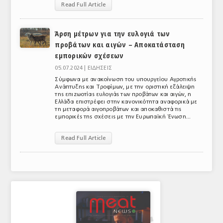
Read Full Article
ΑΝΑΛΥΣΕΙΣ
Άρση μέτρων για την ευλογιά των
ΕΜΠΟΡΙΚΟΣ ΚΑΤΑΛΟΓΟΣ
προβάτων και αιγών – Αποκατάσταση
εμπορικών σχέσεων
ΠΑΡΑΓΩΓΗ & ΕΜΠΟΡΙΑ
05.07.2024 |
ΕΙΔΗΣΕΙΣ
ΣΦΑΓΕΙΑ
Σύμφωνα με ανακοίνωση του υπουργείου Αγροτικής
Ανάπτυξης και Τροφίμων, με την οριστική εξάλειψη
ΠΡΩΤΕΣ ΥΛΕΣ
της επιζωοτίας ευλογιάς των προβάτων και αιγών, η
Ελλάδα επιστρέφει στην κανονικότητα αναφορικά με
τη μεταφορά αιγοπροβάτων και αποκαθιστά τις
ΕΞΟΠΛΙΣΜΟΣ
εμπορικές της σχέσεις με την Ευρωπαϊκή Ένωση...
ΥΠΗΡΕΣΙΕΣ
Read Full Article
ΕΜΠΟΡΙΚΟΙ ΑΝΤΙΠΡΟΣΩΠΟΙ
ΝΟΜΟΘΕΣΙΑ
ΕΛΛΗΝΙΚΗ ΝΟΜΟΘΕΣΙΑ
ΕΥΡΩΠΑΪΚΗ ΝΟΜΟΘΕΣΙΑ