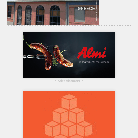
▴
Advertisement
▴