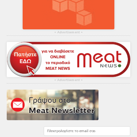
▴
Advertisement
▴
▴
Advertisement
▴