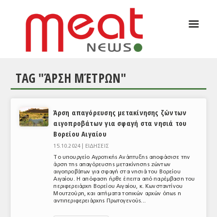
☰
ΑΡΘΡΟΓΡΑΦΙΑ
ΕΛΛΑΔΑ
TAG "ΆΡΣΗ ΜΈΤΡΩΝ"
ΕΙΔΗΣΕΙΣ
ΣΥΝΕΝΤΕΥΞΕΙΣ
Άρση απαγόρευσης μετακίνησης ζώντων
ΘΕΜΑΤΑ
αιγοπροβάτων για σφαγή στα νησιά του
Βορείου Αιγαίου
ΑΝΑΛΥΣΕΙΣ
15.10.2024 |
ΕΙΔΗΣΕΙΣ
ΚΟΣΜΟΣ
Το υπουργείο Αγροτικής Ανάπτυξης αποφάσισε την
άρση της απαγόρευσης μετακίνησης ζώντων
αιγοπροβάτων για σφαγή στα νησιά του Βορείου
ΕΙΔΗΣΕΙΣ
Αιγαίου. Η απόφαση ήρθε έπειτα από παρέμβαση του
περιφερειάρχη Βορείου Αιγαίου, κ. Κωνσταντίνου
ΕΥΡΩΠΑΪΚΕΣ ΑΠΟΦΑΣΕΙΣ
Μουτζούρη, και αιτήματα τοπικών αρχών όπως η
αντιπεριφερειάρχης Πρωτογενούς...
ΘΕΜΑΤΑ