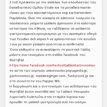
Στοά Αρσακείου με την επιλέλεια των σπουδαστών του
Εκπαιδευτικού Ομίλου Etoile και τα μοναδικά master
classes για τους εκκολαπτόμενους σεφ και bartenders.
Παράλληλα, δίνει την ευκαιρία σε κάποιους τυχερούς να
απολαύσουν γεύματα γαλλικής έμπνευσης στα καλύτερα
εστιατόρια της Αθήνας, να ταξιδέψουν σε γαλλικούς
γαστρονομικούς προορισμούς με τον αγαπημένο οδηγό
των foodies ανά χείρας ή να εμπλουτίσουν την κουζίνα
τους με σκεύη γαλλικής ποιότητας κι αισθητικής!
Όσοι επιθυμείτε να ανακαλύψετε τη γευστική Γαλλία,
μείνετε συντονισμένοι στη σελίδα facebook του
Φεστιβάλ
https://www.facebook.com/FestivalGallikisGastronomias
σε αυτές των χορηγών επικοινωνίας popaganda.gr,
gastronomos.gr, madameginger.com, funkycook.gr και
στη συχνότητα του Pepper 966.
Η διοργάνωση και ο συντονισμός των εκδηλώσεων του
Φεστιβάλ έχουν ανατεθεί από το Γαλλικό Υπουργείο
Αγροτικής Ανάπτυξης στην εταιρεία Sopexa που
προωθεί τη γαλλική γαστρονομία ανά τον κόσμο.