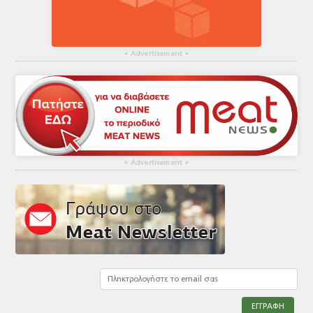
▴
Advertisement
▴
▴
Advertisement
▴