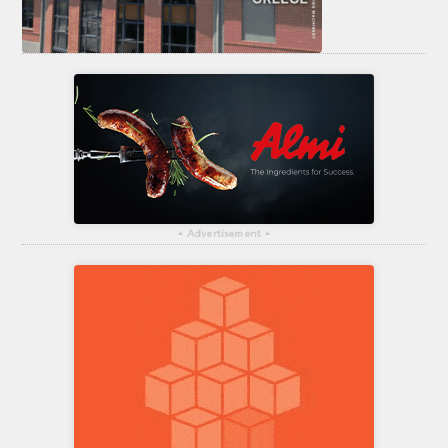
▴
Advertisement
▴