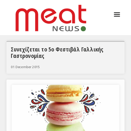
☰
ΑΡΘΡΟΓΡΑΦΙΑ
ΕΛΛΑΔΑ
ΕΙΔΗΣΕΙΣ
Συνεχίζεται το 5ο Φεστιβάλ Γαλλικής
Γαστρονομίας
ΣΥΝΕΝΤΕΥΞΕΙΣ
01 December 2015
ΘΕΜΑΤΑ
ΑΝΑΛΥΣΕΙΣ
ΚΟΣΜΟΣ
ΕΙΔΗΣΕΙΣ
ΕΥΡΩΠΑΪΚΕΣ ΑΠΟΦΑΣΕΙΣ
ΘΕΜΑΤΑ