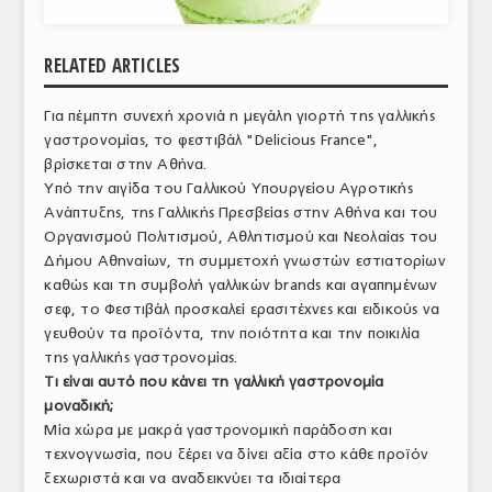
ΑΝΑΛΥΣΕΙΣ
RELATED ARTICLES
ΕΜΠΟΡΙΚΟΣ ΚΑΤΑΛΟΓΟΣ
Για πέμπτη συνεχή χρονιά η μεγάλη γιορτή της γαλλικής
ΠΑΡΑΓΩΓΗ & ΕΜΠΟΡΙΑ
γαστρονομίας, το φεστιβάλ "Delicious France",
ΣΦΑΓΕΙΑ
βρίσκεται στην Αθήνα.
Υπό την αιγίδα του Γαλλικού Υπουργείου Αγροτικής
ΠΡΩΤΕΣ ΥΛΕΣ
Ανάπτυξης, της Γαλλικής Πρεσβείας στην Αθήνα και του
Οργανισμού Πολιτισμού, Αθλητισμού και Νεολαίας του
ΕΞΟΠΛΙΣΜΟΣ
Δήμου Αθηναίων, τη συμμετοχή γνωστών εστιατορίων
καθώς και τη συμβολή γαλλικών brands και αγαπημένων
ΥΠΗΡΕΣΙΕΣ
σεφ, το Φεστιβάλ προσκαλεί ερασιτέχνες και ειδικούς να
γευθούν τα προϊόντα, την ποιότητα και την ποικιλία
ΕΜΠΟΡΙΚΟΙ ΑΝΤΙΠΡΟΣΩΠΟΙ
της γαλλικής γαστρονομίας.
Τι είναι αυτό που κάνει τη γαλλική γαστρονομία
ΝΟΜΟΘΕΣΙΑ
μοναδική;
ΕΛΛΗΝΙΚΗ ΝΟΜΟΘΕΣΙΑ
Μία χώρα με μακρά γαστρονομική παράδοση και
τεχνογνωσία, που ξέρει να δίνει αξία στο κάθε προϊόν
ΕΥΡΩΠΑΪΚΗ ΝΟΜΟΘΕΣΙΑ
ξεχωριστά και να αναδεικνύει τα ιδιαίτερα