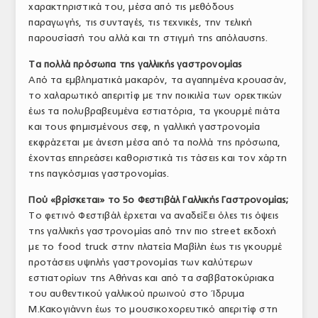
χαρακτηριστικά του, μέσα από τις μεθόδους
ΤΟ ΠΕΡΙΟΔΙΚΟ
παραγωγής, τις συνταγές, τις τεχνικές, την τελική
παρουσίασή του αλλά και τη στιγμή της απόλαυσης.
Profile
Τα πολλά πρόσωπα της γαλλικής γαστρονομίας
ΑΡΧΕΙΟ ΤΕΥΧΩΝ
Από τα εμβληματικά μακαρόν, τα αγαπημένα κρουασάν,
το χαλαρωτικό απεριτίφ με την ποικιλία των ορεκτικών
ΣΥΝΕΔΡΙΟ ΚΡΕΑΤΟΣ
έως τα πολυβραβευμένα εστιατόρια, τα γκουρμέ πιάτα
και τους φημισμένους σεφ, η γαλλική γαστρονομία
εκφράζεται με άνεση μέσα από τα πολλά της πρόσωπα,
έχοντας επηρεάσει καθοριστικά τις τάσεις και τον χάρτη
της παγκόσμιας γαστρονομίας.
Πού «βρίσκεται» το 5o Φεστιβάλ Γαλλικής Γαστρονομίας;
Το φετινό Φεστιβάλ έρχεται να αναδείξει όλες τις όψεις
της γαλλικής γαστρονομίας από την πιο street εκδοχή
με το food truck στην πλατεία Μαβίλη έως τις γκουρμέ
προτάσεις υψηλής γαστρονομίας των καλύτερων
εστιατορίων της Αθήνας και από τα σαββατοκύριακα
του αυθεντικού γαλλικού πρωινού στο Ίδρυμα
Μ.Κακογιάννη έως το μουσικοχορευτικό απεριτίφ στη