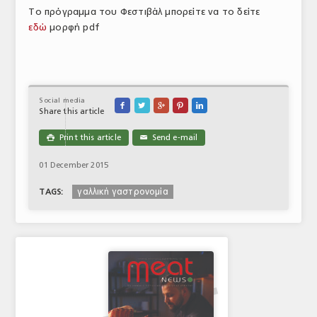
Το πρόγραμμα του Φεστιβάλ μπορείτε να το δείτε
εδώ
μορφή pdf
Social media





Share this article
Print this article
Send e-mail

✉
01 December 2015
γαλλική γαστρονομία
TAGS: