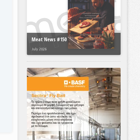
Meat News #150
July 2026