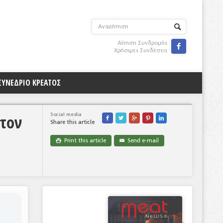
Αίτηση Συνδρομής

Χρήσιμες Συνδέσεις
ΣΥΝΕΔΡΙΟ ΚΡΕΑΤΟΣ
 τον
Social media





Share this article
Print this article
Send e-mail

✉