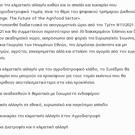
 της κλιματικής αλλαγής καθώς και οι απειλές και ευκαιρίες που
γροδιατροφικό τομέα, είναι το θέμα του ψηφιακού τριήμερου Διεθνού
nge: The Future of the Agrifood Sector».
οποιηθεί διαδικτυακά σε απογευματινές ώρες από την Τρίτη 9/11/2021
21 και θα συμμετέχουν περισσότεροι από 30 διακεκριμένοι Έλληνες και 
ον ακαδημαϊκό χώρο, εκπρόσωποι από φορείς της Ευρωπαϊκής Ένωσης
αι Γεωργίας των Ηνωμένων Εθνών, της Δημόσιας Διοίκησης και μη
ών, αγρότες, επιχειρηματίες αλλά και στελέχη της αγοράς από τον ευ
ής.
ης κλιματικής αλλαγής για τον αγροδιατροφικό κλάδο, το Συνέδριο θα
υκαιρίες που μπορούν να προκύψουν για τους τομείς εκείνους που θα
ριθούν αποτελεσματικότερα στις νέες προκλήσεις.
θα αναδειχθούν 6 θεματικές με ξεχωριστό ενδιαφέρον:
ατικής αλλαγής σε εθνικό, ευρωπαϊκό και παγκόσμιο επίπεδο
αι ευκαιρίες της κλιματικής αλλαγής στην Αγροδιατροφή
α Διατροφής και η κλιματική αλλαγή