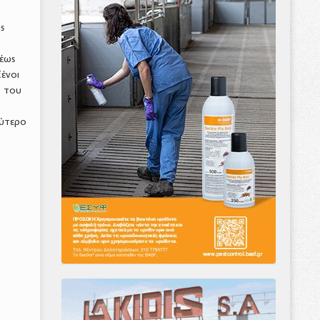
ς
 έως
ξένοι
, του
ρύτερο