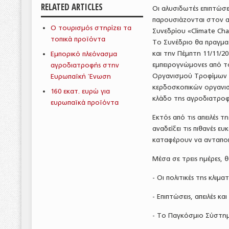
RELATED ARTICLES
Οι αλυσιδωτές επιπτώσεις
παρουσιάζονται στον α
O τουρισμός στηρίζει τα
Συνεδρίου «Climate Cha
τοπικά προϊόντα
Το Συνέδριο θα πραγματ
και την Πέμπτη 11/11/20
Εμπορικό πλεόνασμα
εμπειρογνώμονες από τ
αγροδιατροφής στην
Οργανισμού Τροφίμων κ
Ευρωπαϊκή Ένωση
κερδοσκοπικών οργανισμ
160 εκατ. ευρώ για
κλάδο της αγροδιατροφ
ευρωπαϊκά προϊόντα
Εκτός από τις απειλές τ
αναδείξει τις πιθανές ε
καταφέρουν να ανταποκ
Μέσα σε τρεις ημέρες, 
- Οι πολιτικές της κλιμ
- Επιπτώσεις, απειλές κ
- Το Παγκόσμιο Σύστημ