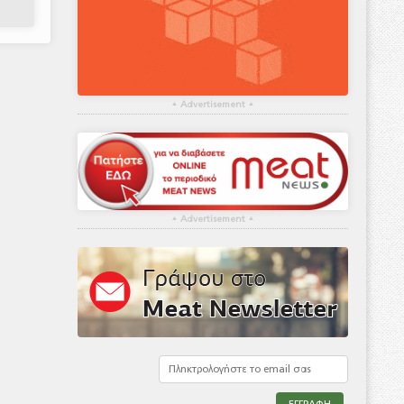
▴
Advertisement
▴
▴
Advertisement
▴