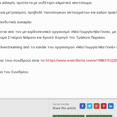
ής αλλαγής, προϊόντα με ουδέτερο κλιματικό αποτύπωμα
 και μετριασμού, προβολή τεχνολογικών επιτευγμάτων και καλών πρακ
πενδυτικές ευκαιρίες
εται από τον μη κερδοσκοπικό οργανισμό «Νέα Γεωργία Νέα Γενιά», με
μα Σταύρος Νιάρχος και Χρυσό Χορηγό την Τράπεζα Πειραιώς.
ivestreaming από το κανάλι του οργανισμού «Νέα Γεωργία Νέα Γενιά»
 για τους συνέδρους είναι το
https://www.eventbrite.com/e/1996315222
α του Συνεδρίου.
Social media





Share this article