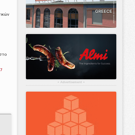
τικών
 στο
57
▴
Advertisement
▴