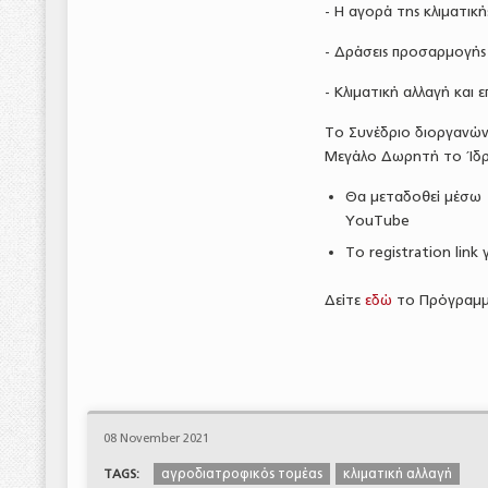
- Η αγορά της κλιματικ
- Δράσεις προσαρμογής
- Κλιματική αλλαγή και ε
Το Συνέδριο διοργανών
Μεγάλο Δωρητή το Ίδρυ
Θα μεταδοθεί μέσω l
YouTube
Το registration link
Δείτε
εδώ
το Πρόγραμμ
08 November 2021
αγροδιατροφικός τομέας
κλιματική αλλαγή
TAGS: