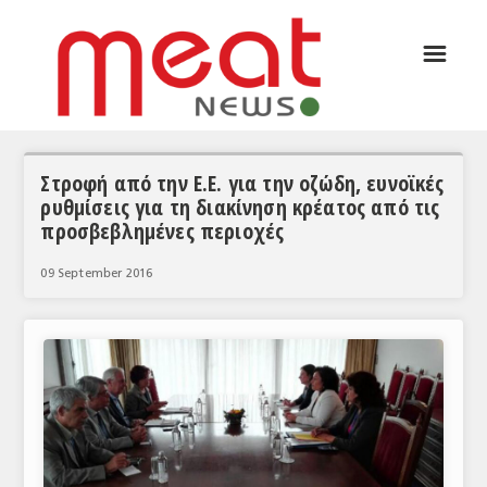
☰
ΑΡΘΡΟΓΡΑΦΙΑ
ΕΛΛΑΔΑ
ΕΙΔΗΣΕΙΣ
Στροφή από την Ε.Ε. για την οζώδη, ευνοϊκές
ρυθμίσεις για τη διακίνηση κρέατος από τις
ΣΥΝΕΝΤΕΥΞΕΙΣ
προσβεβλημένες περιοχές
ΘΕΜΑΤΑ
09 September 2016
ΑΝΑΛΥΣΕΙΣ
ΚΟΣΜΟΣ
ΕΙΔΗΣΕΙΣ
ΕΥΡΩΠΑΪΚΕΣ ΑΠΟΦΑΣΕΙΣ
ΘΕΜΑΤΑ