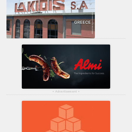
▴
Advertisement
▴