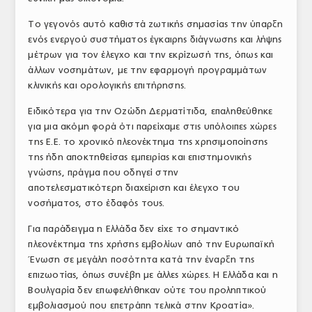
Το γεγονός αυτό καθιστά ζωτικής σημασίας την ύπαρξη
ενός ενεργού συστήματος έγκαιρης διάγνωσης και λήψης
μέτρων για τον έλεγχο και την εκρίζωσή της, όπως και
άλλων νοσημάτων, με την εφαρμογή προγραμμάτων
κλινικής και ορολογικής επιτήρησης.
Ειδικότερα για την Οζώδη Δερματίτιδα, επαληθεύθηκε
για μια ακόμη φορά ότι παρείχαμε στις υπόλοιπες χώρες
της Ε.Ε. το χρονικό πλεονέκτημα της χρησιμοποίησης
της ήδη αποκτηθείσας εμπειρίας και επιστημονικής
γνώσης, πράγμα που οδηγεί στην
αποτελεσματικότερη διαχείριση και έλεγχο του
νοσήματος, στο έδαφός τους.
Για παράδειγμα η Ελλάδα δεν είχε το σημαντικό
πλεονέκτημα της χρήσης εμβολίων από την Ευρωπαϊκή
Ένωση σε μεγάλη ποσότητα κατά την έναρξη της
επιζωοτίας, όπως συνέβη με άλλες χώρες. Η Ελλάδα και η
Βουλγαρία δεν επωφελήθηκαν ούτε του προληπτικού
εμβολιασμού που επετράπη τελικά στην Κροατία».