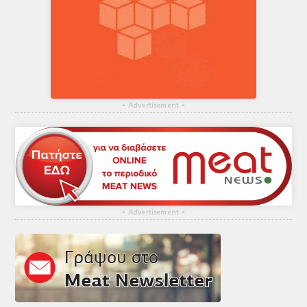
▴
Advertisement
▴
▴
Advertisement
▴