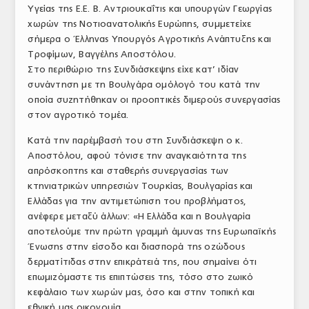
Υγείας της Ε.Ε. Β. Αντριουκαΐτις και υπουργών Γεωργίας
ΤΟ ΠΕΡΙΟΔΙΚΟ
χωρών της Νοτιοανατολικής Ευρώπης, συμμετείχε
σήμερα ο Έλληνας Υπουργός Αγροτικής Ανάπτυξης και
Profile
Τροφίμων, Βαγγέλης Αποστόλου.
Στο περιθώριο της Συνδιάσκεψης είχε κατ’ ιδίαν
ΑΡΧΕΙΟ ΤΕΥΧΩΝ
συνάντηση με τη Βουλγάρα ομόλογό του κατά την
ΣΥΝΕΔΡΙΟ ΚΡΕΑΤΟΣ
οποία συζητήθηκαν οι προοπτικές διμερούς συνεργασίας
στον αγροτικό τομέα.
Κατά την παρέμβασή του στη Συνδιάσκεψη ο κ.
Αποστόλου, αφού τόνισε την αναγκαιότητα της
απρόσκοπτης και σταθερής συνεργασίας των
κτηνιατρικών υπηρεσιών Τουρκίας, Βουλγαρίας και
Ελλάδας για την αντιμετώπιση του προβλήματος,
ανέφερε μεταξύ άλλων: «Η Ελλάδα και η Βουλγαρία
αποτελούμε την πρώτη γραμμή άμυνας της Ευρωπαϊκής
Ένωσης στην είσοδο και διασπορά της οζώδους
δερματίτιδας στην επικράτειά της, που σημαίνει ότι
επωμιζόμαστε τις επιπτώσεις της, τόσο στο ζωικό
κεφάλαιο των χωρών μας, όσο και στην τοπική και
εθνική μας οικονομία.