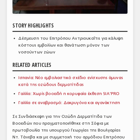
ΑΝΑΛΥΣΕΙΣ
ΕΜΠΟΡΙΚΟΣ ΚΑΤΑΛΟΓΟΣ
STORY HIGHLIGHTS
ΠΑΡΑΓΩΓΗ & ΕΜΠΟΡΙΑ
Δέσμευση του Επιτρόπου Αντριουκαΐτις για κάλυψη
κόστους εμβολίων και θανάτωση μόνον των
ΣΦΑΓΕΙΑ
νοσούντων ζώων
ΠΡΩΤΕΣ ΥΛΕΣ
RELATED ARTICLES
ΕΞΟΠΛΙΣΜΟΣ
Ισπανία: Νέο εμβολιαστικό σχέδιο ενίσχυσης άμυνας
ΥΠΗΡΕΣΙΕΣ
κατά της οζώδους δερματίτιδας
Γαλλία: Χωρίς βοοειδή η κορυφαία έκθεση SIA’PRO
ΕΜΠΟΡΙΚΟΙ ΑΝΤΙΠΡΟΣΩΠΟΙ
Γαλλία σε αναβρασμό: Δακρυγόνα και αγανάκτηση
ΝΟΜΟΘΕΣΙΑ
Σε Συνδιάσκεψη για την Οζώδη Δερματίτιδα των
ΕΛΛΗΝΙΚΗ ΝΟΜΟΘΕΣΙΑ
Βοοειδών που πραγματοποιήθηκε στη Σόφια με
πρωτοβουλία της υπουργού Γεωργίας της Βουλγαρίας
ΕΥΡΩΠΑΪΚΗ ΝΟΜΟΘΕΣΙΑ
Ντ. Τάνεβα και με συμμετοχή του αρμόδιου Επιτρόπου