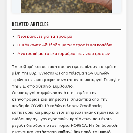
ΑΝΑΛΥΣΕΙΣ
ΕΜΠΟΡΙΚΟΣ ΚΑΤΑΛΟΓΟΣ
RELATED ARTICLES
ΠΑΡΑΓΩΓΗ & ΕΜΠΟΡΙΑ
Νέοι κανόνες για τα τρόφιμα
ΣΦΑΓΕΙΑ
Β. Κόκκαλης: Αδιέξοδο με ζωοτροφές και κοπάδια
Ανατροπή με το εκατομμύριο των ζωοτροφών
ΠΡΩΤΕΣ ΥΛΕΣ
Τη σοβαρή κατάσταση που αντιμετωπίζουν τα κράτη
ΕΞΟΠΛΙΣΜΟΣ
μέλη της Ευρ. Ένωσης ως αποτέλεσμα των υψηλών
τιμών στις ζωοτροφές συζήτησαν οι υπουργοί Γεωργίας
ΥΠΗΡΕΣΙΕΣ
της Ε.Ε. στο χθεσινό Συμβούλιο.
ΕΜΠΟΡΙΚΟΙ ΑΝΤΙΠΡΟΣΩΠΟΙ
Οι υπουργοί συμφώνησαν ότι ο τομέας της
κτηνοτροφίας έχει επηρεαστεί σημαντικά από την
ΝΟΜΟΘΕΣΙΑ
πανδημία COVID-19 καθώς έκλεισαν ξενοδοχεία,
εστιατόρια και μπαρ κι έτσι επηρεάστηκαν σημαντικά οι
ΕΛΛΗΝΙΚΗ ΝΟΜΟΘΕΣΙΑ
κλάδοι παραγωγής αγροτικών προϊόντων που έχουν
μεγάλη διείσδυση στον τομέα HORECA. Η ήδη δύσκολη
ΕΥΡΩΠΑΪΚΗ ΝΟΜΟΘΕΣΙΑ
οικονομική κατάσταση επιδεινώθηκε από το υψηλό