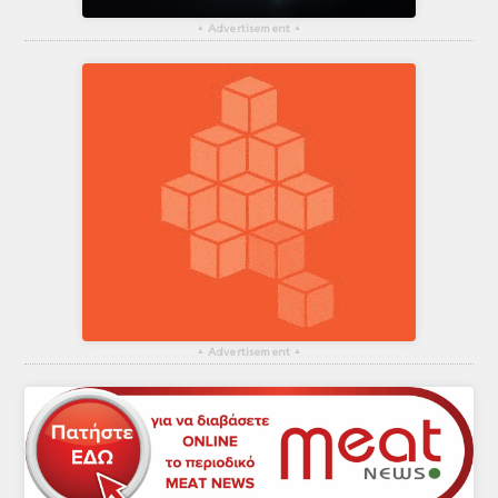
▴
Advertisement
▴
▴
Advertisement
▴