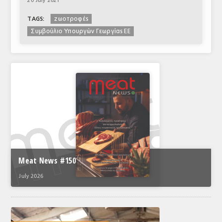
20 July 2021
ζωοτροφές
TAGS:
Συμβούλιο Υπουργών Γεωργίας ΕΕ
Meat News #150
July 2026