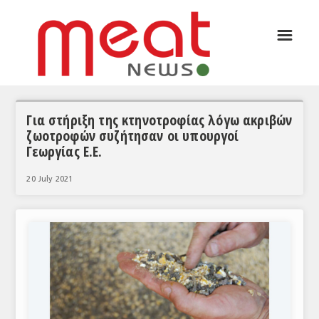
☰
ΑΡΘΡΟΓΡΑΦΙΑ
ΕΛΛΑΔΑ
ΕΙΔΗΣΕΙΣ
Για στήριξη της κτηνοτροφίας λόγω ακριβών
ζωοτροφών συζήτησαν οι υπουργοί
ΣΥΝΕΝΤΕΥΞΕΙΣ
Γεωργίας Ε.Ε.
ΘΕΜΑΤΑ
20 July 2021
ΑΝΑΛΥΣΕΙΣ
ΚΟΣΜΟΣ
ΕΙΔΗΣΕΙΣ
ΕΥΡΩΠΑΪΚΕΣ ΑΠΟΦΑΣΕΙΣ
ΘΕΜΑΤΑ