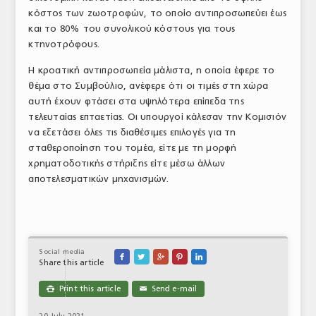
κόστος των ζωοτροφών, το οποίο αντιπροσωπεύει έως
ΤΟ ΠΕΡΙΟΔΙΚΟ
και το 80% του συνολικού κόστους για τους
Profile
κτηνοτρόφους.
Η κροατική αντιπροσωπεία μάλιστα, η οποία έφερε το
ΑΡΧΕΙΟ ΤΕΥΧΩΝ
θέμα στο Συμβούλιο, ανέφερε ότι οι τιμές στη χώρα
ΣΥΝΕΔΡΙΟ ΚΡΕΑΤΟΣ
αυτή έχουν φτάσει στα υψηλότερα επίπεδα της
τελευταίας επταετίας. Οι υπουργοί κάλεσαν την Κομισιόν
να εξετάσει όλες τις διαθέσιμες επιλογές για τη
σταθεροποίηση του τομέα, είτε με τη μορφή
χρηματοδοτικής στήριξης είτε μέσω άλλων
αποτελεσματικών μηχανισμών.
Social media





Share this article
Print this article
Send e-mail

✉