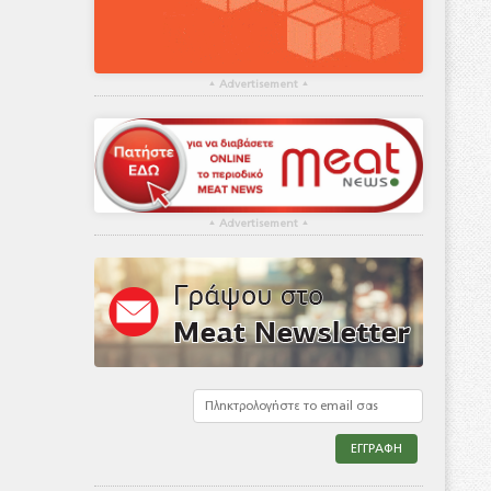
▴
Advertisement
▴
▴
Advertisement
▴