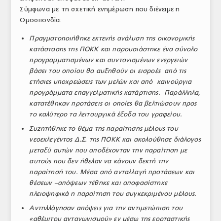
Σύμφωνα με τη σχετική ενημέρωση που διένειμε η
ΤΟ ΠΕΡΙΟΔΙΚΟ
Ομοσπονδία:
Profile
Πραγματοποιήθηκε εκτενής ανάλυση της οικονομικής
κατάστασης της ΠΟΚΚ και παρουσιάστηκε ένα σύνολο
ΑΡΧΕΙΟ ΤΕΥΧΩΝ
προγραμματισμένων και συντονισμένων ενεργειών
ΣΥΝΕΔΡΙΟ ΚΡΕΑΤΟΣ
βάσει του οποίου θα αυξηθούν οι εισροές από τις
ετήσιες υποχρεώσεις των μελών και από καινούργια
προγράμματα επαγγελματικής κατάρτισης. Παράλληλα,
κατατέθηκαν προτάσεις οι οποίες θα βελτιώσουν προς
το καλύτερο τα λειτουργικά έξοδα του γραφείου.
Συζητήθηκε το θέμα της παραίτησης μέλους του
νεοεκλεγέντος Δ.Σ. της ΠΟΚΚ και ακολούθησε διάλογος
μεταξύ αυτών που αποδέχονταν την παραίτηση με
αυτούς που δεν ήθελαν να κάνουν δεκτή την
παραίτησή του. Μέσα από ανταλλαγή προτάσεων και
θέσεων –απόψεων τέθηκε και αποφασίστηκε
πλειοψηφικά η παραίτηση του συγκεκριμένου μέλους.
Αντηλλάγησαν απόψεις για την αντιμετώπιση του
«αθέμιτου ανταγωνισμού» εν μέσω της εορταστικής