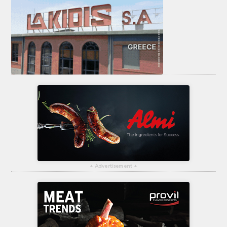
▴
Advertisement
▴