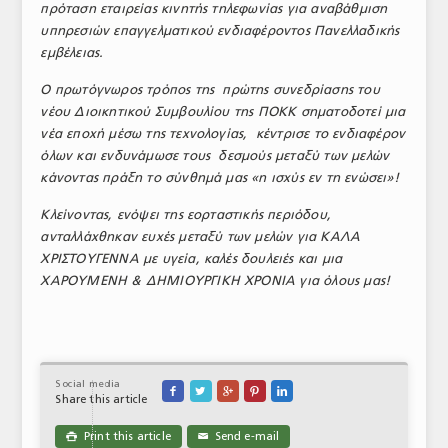
πρόταση εταιρείας κινητής τηλεφωνίας για αναβάθμιση
υπηρεσιών επαγγελματικού ενδιαφέροντος Πανελλαδικής
εμβέλειας.
Ο πρωτόγνωρος τρόπος της πρώτης συνεδρίασης του
νέου Διοικητικού Συμβουλίου της ΠΟΚΚ σηματοδοτεί μια
νέα εποχή μέσω της τεχνολογίας, κέντρισε το ενδιαφέρον
όλων και ενδυνάμωσε τους δεσμούς μεταξύ των μελών
κάνοντας πράξη το σύνθημά μας «η ισχύς εν τη ενώσει»!
Κλείνοντας, ενόψει της εορταστικής περιόδου,
ανταλλάχθηκαν ευχές μεταξύ των μελών για ΚΑΛΑ
ΧΡΙΣΤΟΥΓΕΝΝΑ με υγεία, καλές δουλειές και μια
ΧΑΡΟΥΜΕΝΗ & ΔΗΜΙΟΥΡΓΙΚΗ ΧΡΟΝΙΑ για όλους μας!
Social media





Share this article
Print this article
Send e-mail

✉