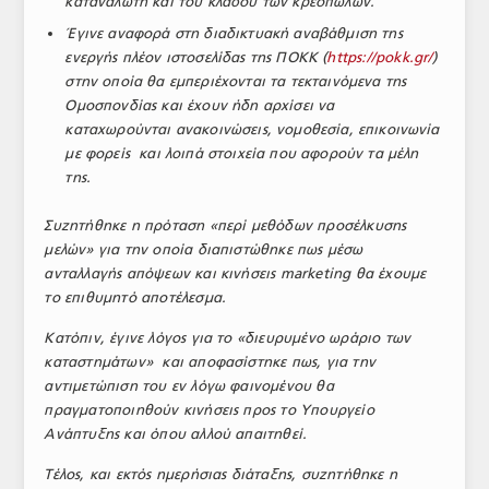
καταναλωτή και του κλάδου των κρεοπωλών.
Έγινε αναφορά στη διαδικτυακή αναβάθμιση της
ενεργής πλέον ιστοσελίδας της ΠΟΚΚ (
https://pokk.gr/
)
στην οποία θα εμπεριέχονται τα τεκταινόμενα της
Ομοσπονδίας και έχουν ήδη αρχίσει να
καταχωρούνται ανακοινώσεις, νομοθεσία, επικοινωνία
με φορείς και λοιπά στοιχεία που αφορούν τα μέλη
της.
Συζητήθηκε η πρόταση «περί μεθόδων προσέλκυσης
μελών» για την οποία διαπιστώθηκε πως μέσω
ανταλλαγής απόψεων και κινήσεις
marketing
θα έχουμε
το επιθυμητό αποτέλεσμα.
Κατόπιν, έγινε λόγος για το «διευρυμένο ωράριο των
καταστημάτων» και αποφασίστηκε πως, για την
αντιμετώπιση του εν λόγω φαινομένου θα
πραγματοποιηθούν κινήσεις προς το Υπουργείο
Ανάπτυξης και όπου αλλού απαιτηθεί.
Τέλος, και εκτός ημερήσιας διάταξης, συζητήθηκε η