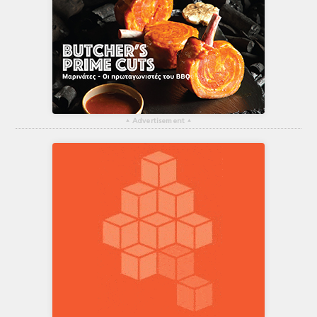
▴
Advertisement
▴