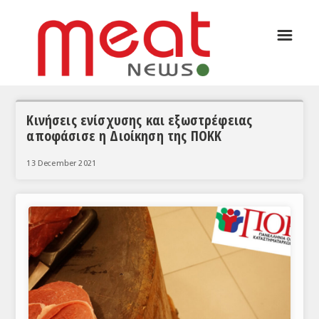
☰
ΑΡΘΡΟΓΡΑΦΙΑ
ΕΛΛΑΔΑ
ΕΙΔΗΣΕΙΣ
Κινήσεις ενίσχυσης και εξωστρέφειας
αποφάσισε η Διοίκηση της ΠΟΚΚ
ΣΥΝΕΝΤΕΥΞΕΙΣ
13 December 2021
ΘΕΜΑΤΑ
ΑΝΑΛΥΣΕΙΣ
ΚΟΣΜΟΣ
ΕΙΔΗΣΕΙΣ
ΕΥΡΩΠΑΪΚΕΣ ΑΠΟΦΑΣΕΙΣ
ΘΕΜΑΤΑ