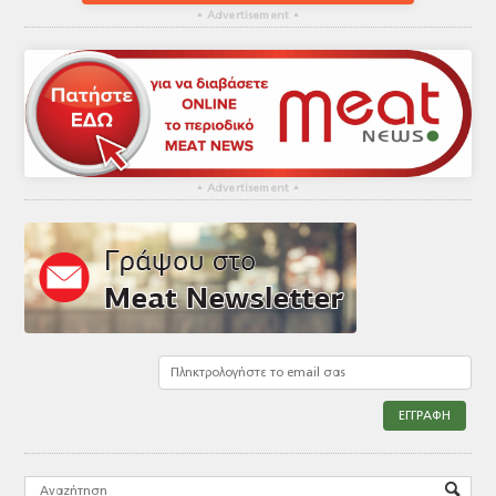
▴
Advertisement
▴
▴
Advertisement
▴