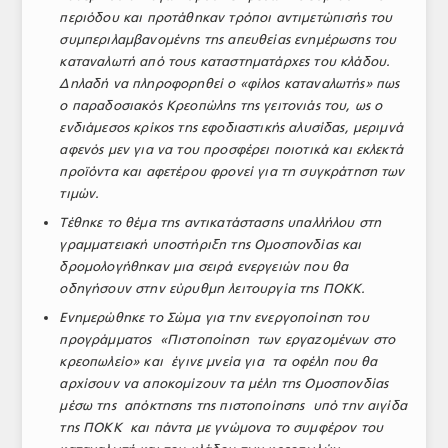
περιόδου και προτάθηκαν τρόποι αντιμετώπισής του
συμπεριλαμβανομένης της απευθείας ενημέρωσης του
καταναλωτή από τους καταστηματάρχες του κλάδου.
Δηλαδή να πληροφορηθεί ο «φίλος καταναλωτής» πως
ο παραδοσιακός Κρεοπώλης της γειτονιάς του, ως ο
ενδιάμεσος κρίκος της εφοδιαστικής αλυσίδας, μεριμνά
αφενός μεν για να του προσφέρει ποιοτικά και εκλεκτά
προϊόντα και αφετέρου φρονεί για τη συγκράτηση των
τιμών.
Τέθηκε το θέμα της αντικατάστασης υπαλλήλου στη
γραμματειακή υποστήριξη της Ομοσπονδίας και
δρομολογήθηκαν μια σειρά ενεργειών που θα
οδηγήσουν στην εύρυθμη λειτουργία της ΠΟΚΚ.
Ενημερώθηκε το Σώμα για την ενεργοποίηση του
προγράμματος «Πιστοποίηση των εργαζομένων στο
κρεοπωλείο» και έγινε μνεία για τα οφέλη που θα
αρχίσουν να αποκομίζουν τα μέλη της Ομοσπονδίας
μέσω της απόκτησης της πιστοποίησης υπό την αιγίδα
της ΠΟΚΚ και πάντα με γνώμονα το συμφέρον του