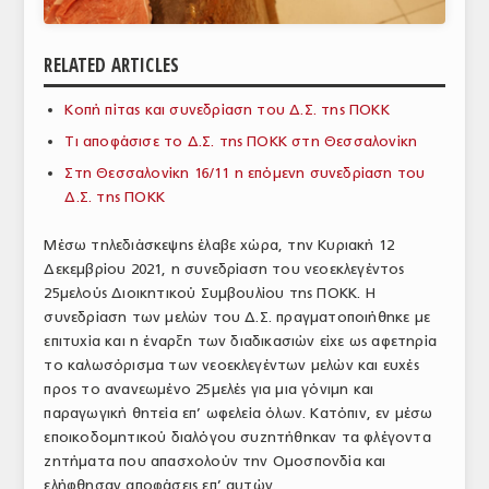
ΑΝΑΛΥΣΕΙΣ
RELATED ARTICLES
ΕΜΠΟΡΙΚΟΣ ΚΑΤΑΛΟΓΟΣ
Κοπή πίτας και συνεδρίαση του Δ.Σ. της ΠΟΚΚ
ΠΑΡΑΓΩΓΗ & ΕΜΠΟΡΙΑ
Τι αποφάσισε το Δ.Σ. της ΠΟΚΚ στη Θεσσαλονίκη
ΣΦΑΓΕΙΑ
Στη Θεσσαλονίκη 16/11 η επόμενη συνεδρίαση του
Δ.Σ. της ΠΟΚΚ
ΠΡΩΤΕΣ ΥΛΕΣ
Μέσω τηλεδιάσκεψης έλαβε χώρα, την Κυριακή 12
ΕΞΟΠΛΙΣΜΟΣ
Δεκεμβρίου 2021, η συνεδρίαση του νεοεκλεγέντος
25μελούς Διοικητικού Συμβουλίου της ΠΟΚΚ. Η
ΥΠΗΡΕΣΙΕΣ
συνεδρίαση των μελών του Δ.Σ. πραγματοποιήθηκε με
ΕΜΠΟΡΙΚΟΙ ΑΝΤΙΠΡΟΣΩΠΟΙ
επιτυχία και η έναρξη των διαδικασιών είχε ως αφετηρία
το καλωσόρισμα των νεοεκλεγέντων μελών και ευχές
ΝΟΜΟΘΕΣΙΑ
προς το ανανεωμένο 25μελές για μια γόνιμη και
παραγωγική θητεία επ’ ωφελεία όλων. Κατόπιν, εν μέσω
ΕΛΛΗΝΙΚΗ ΝΟΜΟΘΕΣΙΑ
εποικοδομητικού διαλόγου συζητήθηκαν τα φλέγοντα
ζητήματα που απασχολούν την Ομοσπονδία και
ΕΥΡΩΠΑΪΚΗ ΝΟΜΟΘΕΣΙΑ
ελήφθησαν αποφάσεις επ’ αυτών.