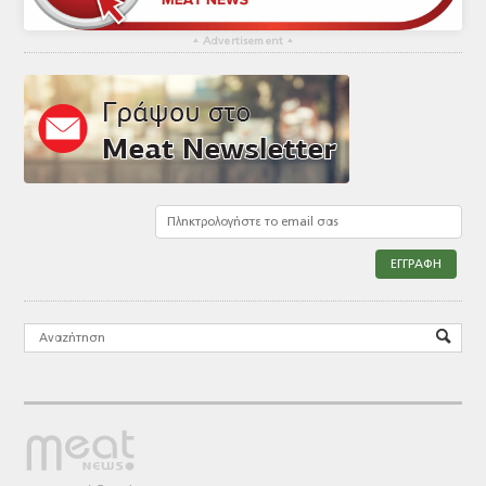
▴
Advertisement
▴