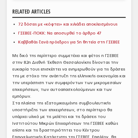
ΑΝΑΛΥΣΕΙΣ
RELATED ARTICLES
ΕΜΠΟΡΙΚΟΣ ΚΑΤΑΛΟΓΟΣ
72 δόσεις με «κόφτες» και χιλιάδες αποκλεισμένους
ΓΣΕΒΕΕ-ΠΟΚΚ: Να αποσυρθεί το άρθρο 47
ΠΑΡΑΓΩΓΗ & ΕΜΠΟΡΙΑ
Καββαθάς ξανά πρόεδρος για 5η θητεία στη ΓΣΕΒΕΕ
ΣΦΑΓΕΙΑ
Με δικό της περίπτερο συμμετέχει και φέτος η ΓΣΕΒΕΕ
ΠΡΩΤΕΣ ΥΛΕΣ
στην 82η Διεθνή Έκθεση Θεσσαλονίκης δίνοντας την
ευκαιρία τους επισκέπτες να ενημερωθούν για τις δράσεις
ΕΞΟΠΛΙΣΜΟΣ
της με στόχο την ανάπτυξη της ελληνικής οικονομίας και
την υπεράσπιση των συμφερόντων των μικρομεσαίων
ΥΠΗΡΕΣΙΕΣ
επιχειρήσεων, των αυτοαπασχολούμενων και των
ΕΜΠΟΡΙΚΟΙ ΑΝΤΙΠΡΟΣΩΠΟΙ
εμπόρων.
Στα πλαίσια της εξατομικευμένης συμβουλευτικής
ΝΟΜΟΘΕΣΙΑ
υποστήριξης των επιχειρήσεων, στο περίπτερο θα
υπάρχει υλικό με τις μελέτες και τις δράσεις του
ΕΛΛΗΝΙΚΗ ΝΟΜΟΘΕΣΙΑ
Ινστιτούτου Μικρών Επιχειρήσεων της ΓΣΕΒΕΕ καθώς
επίσης και τις δραστηριότητες του Κέντρου
ΕΥΡΩΠΑΪΚΗ ΝΟΜΟΘΕΣΙΑ
Επαγγελματικής Κατάρτισης της ΓΣΕΒΕΕ. Επιπλέον, θα