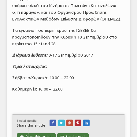
υπάρχει υλικό του Κινήματος Πολιτών «Καταναλώνω
ΤΟ ΠΕΡΙΟΔΙΚΟ
ό,τι παράγω», και του Οργανισμού Προώθησης
Profile
Εναλλακτικών Μεθόδων Επίλυσης Διαφορών (ΟΠΕΜΕΔ).
Τα εγκαίνια του περιπτέρου της ΓΣΕΒΕΕ θα
ΑΡΧΕΙΟ ΤΕΥΧΩΝ
πραγματοποιηθούν την Κυριακή 10 Σεπτεμβρίου στο
ΣΥΝΕΔΡΙΟ ΚΡΕΑΤΟΣ
περίπτερο 15 stand 28.
Διάρκεια έκθεσης:
9-17 Σεπτεμβρίου 2017
Ώρες λειτουργίας:
Σάββατο/Κυριακή: 10.00 – 22.00
Καθημερινές: 16.00 – 22.00
Social media





Share this article
Print this article
Send e-mail

✉