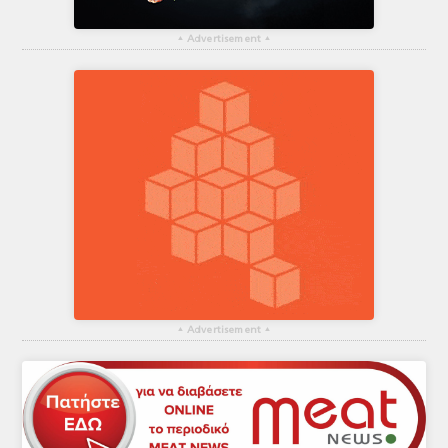
▴
Advertisement
▴
▴
Advertisement
▴