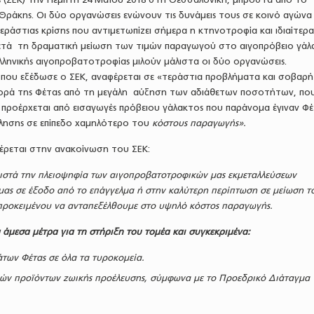
ράκης. Οι δύο οργανώσεις ενώνουν τις δυνάμεις τους σε κοινό αγώνα 
εράστιας κρίσης που αντιμετωπίζει σήμερα η κτηνοτροφία και ιδιαίτερα
τά τη δραματική μείωση των τιμών παραγωγού στο αιγοπρόβειο γάλα.
ελληνικής αιγοπροβατοτροφίας μιλούν μάλιστα οι δύο οργανώσεις.
 που εξέδωσε ο ΣΕΚ, αναφέρεται σε «τεράστια προβλήματα και σοβαρή
γορά της Φέτας από τη μεγάλη αύξηση των αδιάθετων ποσοτήτων, πο
 προέρχεται από εισαγωγές πρόβειου γάλακτος που παράνομα έγιναν Φέ
ώλησης σε επίπεδο χαμηλότερο του
κόστους παραγωγής»
.
φέρεται στην ανακοίνωση του ΣΕΚ:
ιστά την πλειοψηφία των αιγοπροβατοτροφικών μας εκμεταλλεύσεων
μας σε έξοδο από το επάγγελμα ή στην καλύτερη περίπτωση σε μείωση τ
 προκειμένου να ανταπεξέλθουμε στο υψηλό κόστος παραγωγής.
α άμεσα μέτρα
για τη στήριξη του τομέα και συγκεκριμένα:
των Φέτας σε όλα τα τυροκομεία.
ών προϊόντων ζωικής προέλευσης, σύμφωνα με το Προεδρικό Διάταγμα