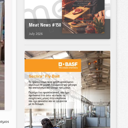
Meat News #150
July 2026
εσμος