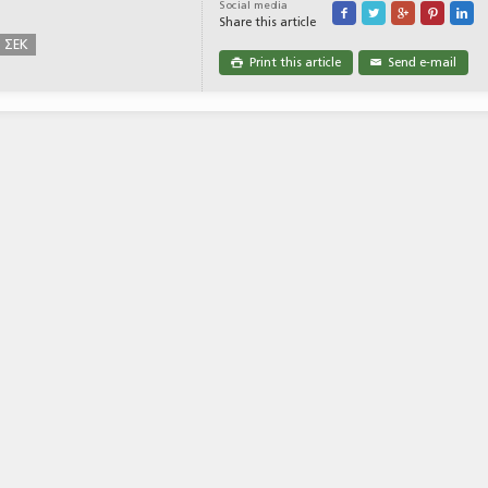
Social media





Share this article
ΣΕΚ
Print this article
Send e-mail

✉