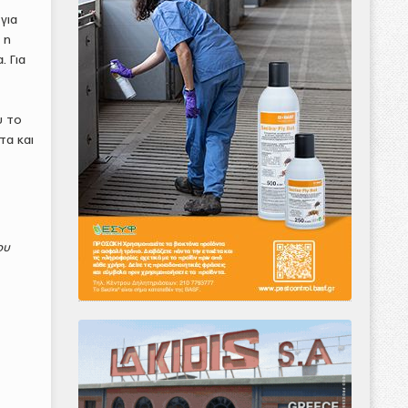
για
 η
 Για
υ το
τα και
ου