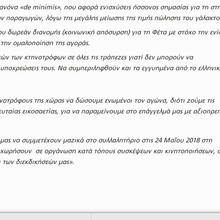
ανόνα «
de minimis
», που αφορά ενισχύσεις ήσσονος σημασίας
για τη στ
ν παραγωγών, λόγω της μεγάλης μείωσης της τιμής πώλησης του γάλακτο
υ δωρεάν διανομής (κοινωνική απόσυρση) για τη Φέτα με στόχο την εν
την ομαλοποίηση της αγοράς.
ών των κτηνοτρόφων σε όλες τις τράπεζες γιατί δεν μπορούν να
 υποχρεώσεις τους. Να συμπεριληφθούν και τα εγγυημένα από το ελληνι
νοτρόφους της χώρας να δώσουμε ενωμένοι τον αγώνα, διότι ζούμε τις
λευταίας εικοσαετίας, για να παραμείνουμε στο επάγγελμά μας με αξιοπρε
 μας να συμμετέχουν μαζικά στο συλλαλητήριο στις 24 Μαΐου 2018 στη
οχωρήσουν σε οργάνωση κατά τόπους συσκέψεων και κινητοποιήσεων, 
 των διεκδικήσεών μας».