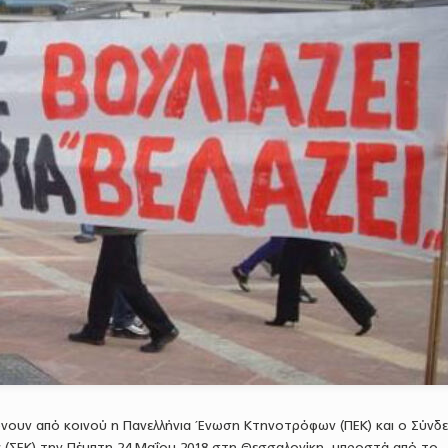
νουν από κοινού η Πανελλήνια Ένωση Κτηνοτρόφων (ΠΕΚ) και ο Σύνδ
ς (ΣΕΚ) την Πέμπτη 24 Μαΐου 2018 στη Θεσσαλονίκη, μπροστά από το