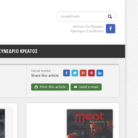
Αίτηση Συνδρομής

Χρήσιμες Συνδέσεις
ΣΥΝΕΔΡΙΟ ΚΡΕΑΤΟΣ
Social media





Share this article
Print this article
Send e-mail

✉