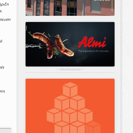
ήριξη
ς.
ίσχυση
κό
πές
▴
Advertisement
▴
στη