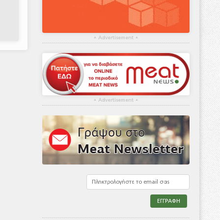
▴
Advertisement
▴
▴
Advertisement
▴