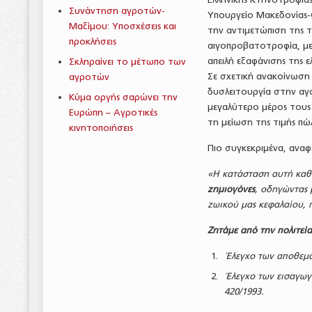
Συνάντηση αγροτών-
Υπουργείο Μακεδονίας-Θ
Μαξίμου: Υποσχέσεις και
την αντιμετώπιση της τ
προκλήσεις
αιγοπροβατοτροφία, με
απειλή εξαφάνισης της 
Σκληραίνει το μέτωπο των
Σε σχετική ανακοίνωση
αγροτών
δυσλειτουργία στην α
Κύμα οργής σαρώνει την
μεγαλύτερο μέρος τους
Ευρώπη – Αγροτικές
τη μείωση της τιμής π
κινητοποιήσεις
Πιο συγκεκριμένα, ανα
«Η κατάσταση αυτή καθ
ζημιογόνες
, οδηγώντας 
ζωικού μας κεφαλαίου,
Ζητάμε από την πολιτεί
Έλεγχο των αποθεμά
Έλεγχο των εισαγωγ
420/1993.