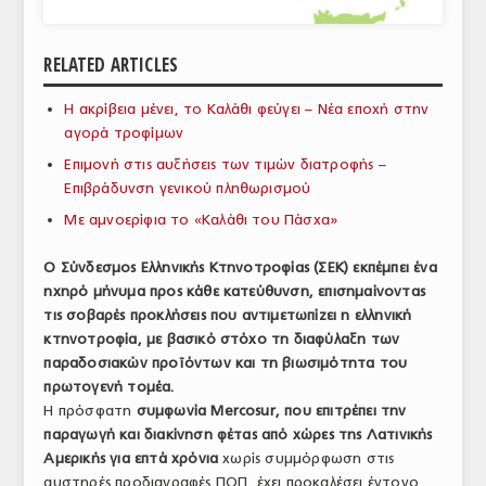
ΑΝΑΛΥΣΕΙΣ
RELATED ARTICLES
ΕΜΠΟΡΙΚΟΣ ΚΑΤΑΛΟΓΟΣ
Η ακρίβεια μένει, το Καλάθι φεύγει – Νέα εποχή στην
ΠΑΡΑΓΩΓΗ & ΕΜΠΟΡΙΑ
αγορά τροφίμων
ΣΦΑΓΕΙΑ
Επιμονή στις αυξήσεις των τιμών διατροφής –
Επιβράδυνση γενικού πληθωρισμού
ΠΡΩΤΕΣ ΥΛΕΣ
Με αμνοερίφια το «Καλάθι του Πάσχα»
ΕΞΟΠΛΙΣΜΟΣ
Ο Σύνδεσμος Ελληνικής Κτηνοτροφίας (ΣΕΚ) εκπέμπει ένα
ηχηρό μήνυμα προς κάθε κατεύθυνση, επισημαίνοντας
ΥΠΗΡΕΣΙΕΣ
τις σοβαρές προκλήσεις που αντιμετωπίζει η ελληνική
ΕΜΠΟΡΙΚΟΙ ΑΝΤΙΠΡΟΣΩΠΟΙ
κτηνοτροφία, με βασικό στόχο τη διαφύλαξη των
παραδοσιακών προϊόντων και τη βιωσιμότητα του
ΝΟΜΟΘΕΣΙΑ
πρωτογενή τομέα.
Η πρόσφατη
συμφωνία Mercosur, που επιτρέπει την
ΕΛΛΗΝΙΚΗ ΝΟΜΟΘΕΣΙΑ
παραγωγή και διακίνηση φέτας από χώρες της Λατινικής
Αμερικής για επτά χρόνια
χωρίς συμμόρφωση στις
ΕΥΡΩΠΑΪΚΗ ΝΟΜΟΘΕΣΙΑ
αυστηρές προδιαγραφές ΠΟΠ, έχει προκαλέσει έντονο