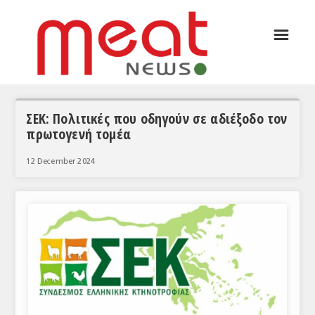
☰
ΑΡΘΡΟΓΡΑΦΙΑ
ΕΛΛΑΔΑ
ΕΙΔΗΣΕΙΣ
ΣΕΚ: Πολιτικές που οδηγούν σε αδιέξοδο τον
πρωτογενή τομέα
ΣΥΝΕΝΤΕΥΞΕΙΣ
12 December 2024
ΘΕΜΑΤΑ
ΑΝΑΛΥΣΕΙΣ
ΚΟΣΜΟΣ
ΕΙΔΗΣΕΙΣ
ΕΥΡΩΠΑΪΚΕΣ ΑΠΟΦΑΣΕΙΣ
ΘΕΜΑΤΑ