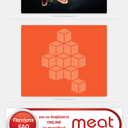
▴
Advertisement
▴
▴
Advertisement
▴