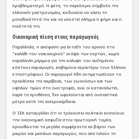
προβληματισμό. Η φέτα, το παγκόσμιο σύμβολο της
ΤΟ ΠΕΡΙΟΔΙΚΟ
ελληνικής γαστρονομίας, κινδυνεύει να χάσει τη
Profile
μοναδικότητά της και να υποστεί πλήγμα η φήμη και η
ποιότητά της.
ΑΡΧΕΙΟ ΤΕΥΧΩΝ
Οικονομική πίεση στους παραγωγούς
ΣΥΝΕΔΡΙΟ ΚΡΕΑΤΟΣ
Παράλληλα, η απόφαση για ένταξη του αρνιού στο
"καλάθι του νοικοκυριού" ενόψει των εορτών, χωρίς
παράλληλη μέριμνα για την κάλυψη του αυξημένου
κόστους παραγωγής, επιβαρύνει περαιτέρω τους Έλληνες
κτηνοτρόφους. Οι παραγωγοί ήδη αντιμετωπίζουν τις
προκλήσεις της ακρίβειας, των ζωονόσων και των
υψηλών τιμών στις ζωοτροφές, ενώ οι καταναλωτές,
παρά τις προθέσεις, δεν ωφελούνται από ουσιαστικά
μέτρα κατά της αισχροκέρδειας.
Ο ΣΕΚ καταγγέλλει ότι οι τρέχουσες πολιτικές ενισχύουν
την οικονομική ασφυξία στον πρωτογενή τομέα,
προωθώντας τα μεγάλα συμφέροντα εις βάρος των
μικρών και μεσαίων παραγωγών, που αποτελούν τη