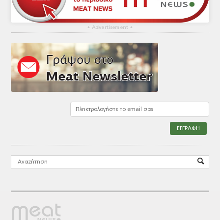
▴
Advertisement
▴