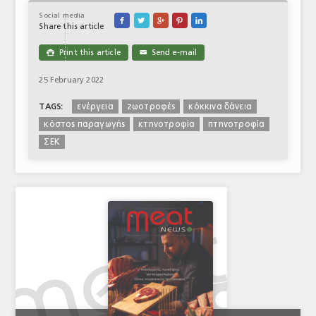
Social media





Share this article
Print this article
Send e-mail

✉
25 February 2022
ενέργεια
ζωοτροφές
κόκκινα δάνεια
TAGS:
κόστος παραγωγής
κτηνοτροφία
πτηνοτροφία
ΣΕΚ