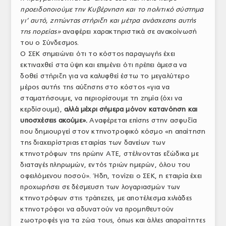
προειδοποιούμε την Κυβέρνηση και το πολιτικό σύστημα
ΤΟ ΠΕΡΙΟΔΙΚΟ
γι’ αυτό, ζητώντας στήριξη και μέτρα ανάσχεσης αυτής
Profile
της πορείας»
αναφέρει χαρακτηριστικά σε ανακοίνωσή
του ο Σύνδεσμος.
ΑΡΧΕΙΟ ΤΕΥΧΩΝ
Ο ΣΕΚ σημειώνει ότι το κόστος παραγωγής έχει
εκτιναχθεί στα ύψη και επιμένει ότι πρέπει άμεσα να
ΣΥΝΕΔΡΙΟ ΚΡΕΑΤΟΣ
δοθεί στήριξη για να καλυφθεί έστω το μεγαλύτερο
μέρος αυτής της αύξησης στο κόστος «για να
σταματήσουμε, να περιορίσουμε τη ζημία (όχι να
κερδίσουμε),
αλλά μέχρι σήμερα μόνον κατανόηση και
υποσχέσεις ακούμε».
Αναφέρεται επίσης στην ασφυξία
που δημιουργεί στον κτηνοτροφικό κόσμο «η απαίτηση
της διαχειρίστριας εταιρίας των δανείων των
κτηνοτρόφων της πρώην ΑΤΕ, στέλνοντας εξώδικα με
διαταγές πληρωμών, εντός τριών ημερών, όλου του
οφειλόμενου ποσού». Ήδη, τονίζει ο ΣΕΚ, η εταιρία έχει
προχωρήσει σε δέσμευση των λογαριασμών των
κτηνοτρόφων στις τράπεζες, με αποτέλεσμα χιλιάδες
κτηνοτρόφοι να αδυνατούν να προμηθευτούν
ζωοτροφές για τα ζώα τους, όπως και άλλες απαραίτητες