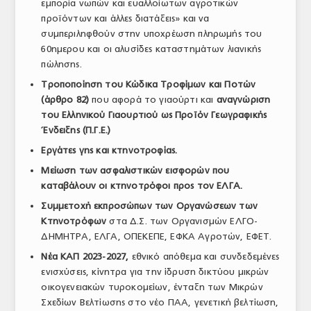
εμπορία νωπών και ευαλλοίωτων αγροτικών
προϊόντων και άλλες διατάξεις» και να
συμπεριληφθούν στην υποχρέωση πληρωμής του
60ημερου και οι αλυσίδες καταστημάτων λιανικής
πώλησης.
Τροποποίηση του Κώδικα Τροφίμων και Ποτών
(άρθρο 82)
που αφορά το γιαούρτι και
αναγνώριση
του Ελληνικού Γιαουρτιού ως Προϊόν Γεωγραφικής
Ένδειξης (Π.Γ.Ε.)
Εργάτες γης και κτηνοτροφίας.
Μείωση των ασφαλιστικών εισφορών που
καταβάλουν οι κτηνοτρόφοι προς τον ΕΛΓΑ.
Συμμετοχή εκπροσώπων των Οργανώσεων των
Κτηνοτρόφων
στα Δ.Σ. των Οργανισμών ΕΛΓΟ-
ΔΗΜΗΤΡΑ, ΕΛΓΑ, ΟΠΕΚΕΠΕ, ΕΦΚΑ Αγροτών, ΕΦΕΤ.
Νέα ΚΑΠ 2023-2027,
εθνικό απόθεμα και συνδεδεμένες
ενισχύσεις, κίνητρα για την ίδρυση δικτύου μικρών
οικογενειακών τυροκομείων, ένταξη των Μικρών
Σχεδίων Βελτίωσης στο νέο ΠΑΑ, γενετική βελτίωση,