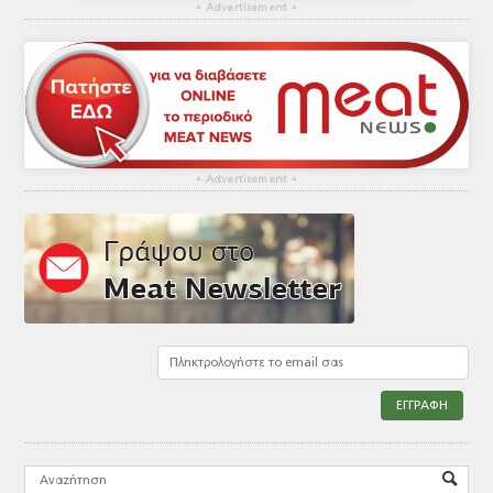
▴
Advertisement
▴
▴
Advertisement
▴