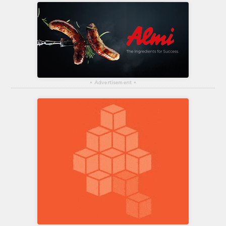
▴
Advertisement
▴