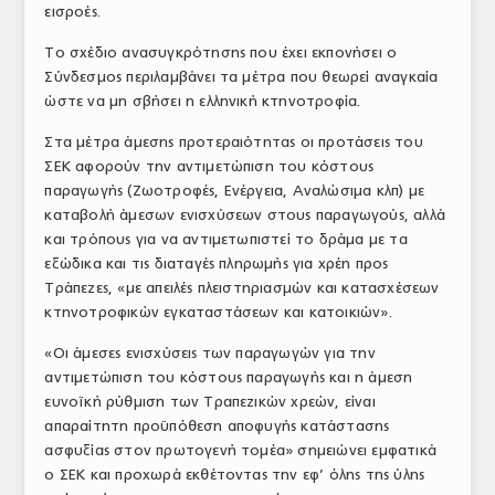
εισροές.
Το σχέδιο ανασυγκρότησης που έχει εκπονήσει ο
Σύνδεσμος περιλαμβάνει τα μέτρα που θεωρεί αναγκαία
ώστε να μη σβήσει η ελληνική κτηνοτροφία.
Στα μέτρα άμεσης προτεραιότητας οι προτάσεις του
ΣΕΚ αφορούν την αντιμετώπιση του κόστους
παραγωγής (Ζωοτροφές, Ενέργεια, Αναλώσιμα κλπ) με
καταβολή άμεσων ενισχύσεων στους παραγωγούς, αλλά
και τρόπους για να αντιμετωπιστεί το δράμα με τα
εξώδικα και τις διαταγές πληρωμής για χρέη προς
Τράπεζες, «με απειλές πλειστηριασμών και κατασχέσεων
κτηνοτροφικών εγκαταστάσεων και κατοικιών».
«Οι άμεσες ενισχύσεις των παραγωγών για την
αντιμετώπιση του κόστους παραγωγής και η άμεση
ευνοϊκή ρύθμιση των Τραπεζικών χρεών, είναι
απαραίτητη προϋπόθεση αποφυγής κατάστασης
ασφυξίας στον πρωτογενή τομέα» σημειώνει εμφατικά
ο ΣΕΚ και προχωρά εκθέτοντας την εφ’ όλης της ύλης