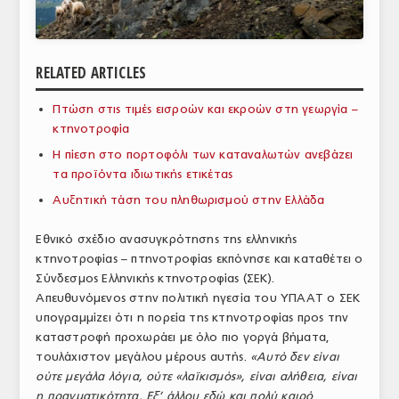
ΑΝΑΛΥΣΕΙΣ
ΕΜΠΟΡΙΚΟΣ ΚΑΤΑΛΟΓΟΣ
RELATED ARTICLES
ΠΑΡΑΓΩΓΗ & ΕΜΠΟΡΙΑ
Πτώση στις τιμές εισροών και εκροών στη γεωργία –
κτηνοτροφία
ΣΦΑΓΕΙΑ
Η πίεση στο πορτοφόλι των καταναλωτών ανεβάζει
ΠΡΩΤΕΣ ΥΛΕΣ
τα προϊόντα ιδιωτικής ετικέτας
Αυξητική τάση του πληθωρισμού στην Ελλάδα
ΕΞΟΠΛΙΣΜΟΣ
Εθνικό σχέδιο ανασυγκρότησης της ελληνικής
ΥΠΗΡΕΣΙΕΣ
κτηνοτροφίας – πτηνοτροφίας εκπόνησε και καταθέτει ο
ΕΜΠΟΡΙΚΟΙ ΑΝΤΙΠΡΟΣΩΠΟΙ
Σύνδεσμος Ελληνικής κτηνοτροφίας (ΣΕΚ).
Απευθυνόμενος στην πολιτική ηγεσία του ΥΠΑΑΤ ο ΣΕΚ
ΝΟΜΟΘΕΣΙΑ
υπογραμμίζει ότι η πορεία της κτηνοτροφίας προς την
καταστροφή προχωράει με όλο πιο γοργά βήματα,
ΕΛΛΗΝΙΚΗ ΝΟΜΟΘΕΣΙΑ
τουλάχιστον μεγάλου μέρους αυτής.
«Αυτό δεν είναι
ούτε μεγάλα λόγια, ούτε «λαϊκισμός», είναι αλήθεια, είναι
ΕΥΡΩΠΑΪΚΗ ΝΟΜΟΘΕΣΙΑ
η πραγματικότητα. Εξ’ άλλου εδώ και πολύ καιρό