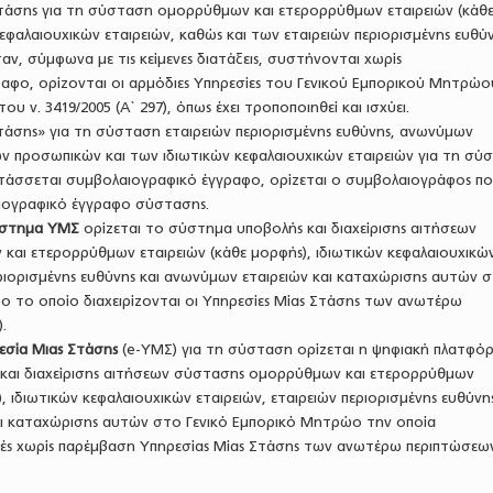
Στάσης για τη σύσταση ομορρύθμων και ετερορρύθμων εταιρειών (κάθ
κεφαλαιουχικών εταιρειών, καθώς και των εταιρειών περιορισμένης ευθύν
ν, σύμφωνα με τις κείμενες διατάξεις, συστήνονται χωρίς
αφο, ορίζονται οι αρμόδιες Υπηρεσίες του Γενικού Εμπορικού Μητρώο
ου ν. 3419/2005 (Α` 297), όπως έχει τροποποιηθεί και ισχύει.
Στάσης» για τη σύσταση εταιρειών περιορισμένης ευθύνης, ανωνύμων
ων προσωπικών και των ιδιωτικών κεφαλαιουχικών εταιρειών για τη σύ
άσσεται συμβολαιογραφικό έγγραφο, ορίζεται ο συμβολαιογράφος π
ιογραφικό έγγραφο σύστασης.
ύστημα ΥΜΣ
ορίζεται το σύστημα υποβολής και διαχείρισης αιτήσεων
αι ετερορρύθμων εταιρειών (κάθε μορφής), ιδιωτικών κεφαλαιουχικώ
εριορισμένης ευθύνης και ανωνύμων εταιρειών και καταχώρισης αυτών 
ο το οποίο διαχειρίζονται οι Υπηρεσίες Μίας Στάσης των ανωτέρω
.
εσία Μιας Στάσης
(e-ΥΜΣ) για τη σύσταση ορίζεται η ψηφιακή πλατφό
 και διαχείρισης αιτήσεων σύστασης ομορρύθμων και ετερορρύθμων
, ιδιωτικών κεφαλαιουχικών εταιρειών, εταιρειών περιορισμένης ευθύνης
ι καταχώρισης αυτών στο Γενικό Εμπορικό Μητρώο την οποία
τές χωρίς παρέμβαση Υπηρεσίας Μίας Στάσης των ανωτέρω περιπτώσεω