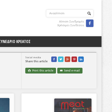
Αίτηση Συνδρομής

Χρήσιμες Συνδέσεις
ΣΥΝΕΔΡΙΟ ΚΡΕΑΤΟΣ
Social media





Share this article
Print this article
Send e-mail

✉