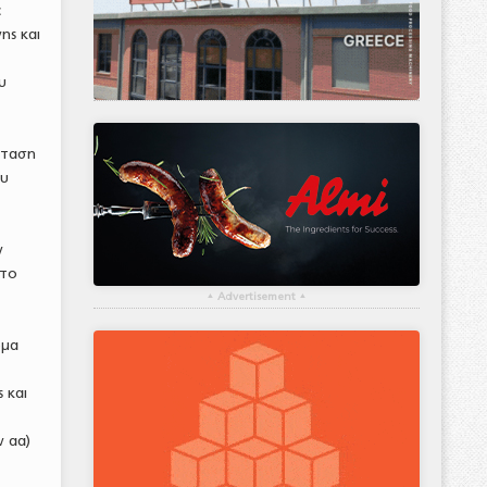
ε
ης και
υ
σταση
ου
ν
στο
▴
Advertisement
▴
ρμα
 και
ν αα)