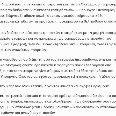
 διαβούλευση τίθεται από σήμερα έως και την 5η Οκτωβρίου το μεσημ
ποίηση διαδικασιών σύστασης επιχειρήσεων». Ο υπουργός Οικονομίας,
ύ, Γιώργος Σταθάκης καλεί τους κοινωνικούς εταίρους και κάθε
ετάσχει καταθέτοντας προτάσεις, προκειμένου να βελτιωθούν οι διατά
 τις διαδικασίες σύστασης εμπορικών επιχειρήσεων με τη μορφή προσ
πορικών εταιρειών και συγκεκριμένα των ομορρύθμων εταιρειών, των
 (κάθε μορφής), των ιδιωτικών κεφαλαιουχικών εταιρειών, των εταιρε
και των ανωνύμων εταιρειών.
κή νομοθεσία που διέπει τη σύσταση εταιρείας (περιλαμβανομένης και τη
κό Μητρώο) απαιτεί προέγκριση ή χορήγηση άδειας λειτουργίας από
ή, η σύσταση μπορεί να γίνει σύμφωνα με τις διατάξεις του νόμου που
 Υπουργείο Οικονομίας, εφόσον προσκομιστεί η προέγκριση ή άδεια αυ
την Υπηρεσία Μιας Στάσης, δίνοντας μάλιστα και ακριβείς ορισμούς:
ης:
τα φυσικά πρόσωπα ή τα νομικά πρόσωπα δημοσίου δικαίου, τα οπ
για την έναρξη, διεκπεραίωση και ολοκλήρωση των διαδικασιών σύστασ
ρύθμων εταιρειών (κάθε μορφής), ιδιωτικών κεφαλαιουχικών εταιρειών
ς ευθύνης και ανωνύμων εταιρειών.