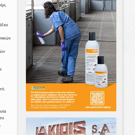
έρι,
ξεις
ωπικών
ιών
ς
τή.
οία
ης
,