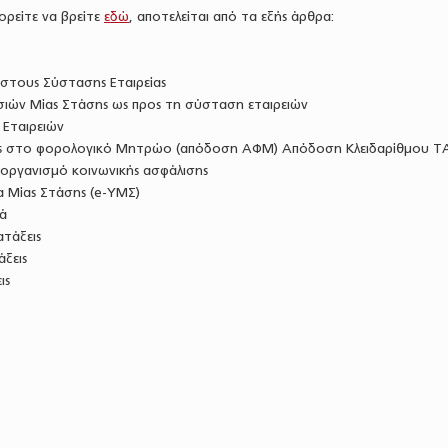
ορείτε να βρείτε
εδώ
, αποτελείται από τα εξής άρθρα:
όστους Σύστασης Εταιρείας
σιών Μίας Στάσης ως προς τη σύσταση εταιρειών
 Εταιρειών
ίας στο φορολογικό Μητρώο (απόδοση ΑΦΜ) Απόδοση Κλειδαρίθμου T
 οργανισμό κοινωνικής ασφάλισης
α Μίας Στάσης (e-ΥΜΣ)
ά
ατάξεις
άξεις
ις