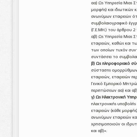
αα) Ως Υπηρεσία Μιας 
μορφής) και ιδιωτικών 
ανωνύμων εταιρειών ότα
συμβολαιογραφικό έγγρ
(Γ.Ε.ΜΗ.) του άρθρου 2 τ
αβ) Ως Υπηρεσία Μιας 
εταιρειών, καθώς και τ
των οποίων τυχόν συντ
συντάσσει το συμβολα
β) Ως πληροφοριακό σ
σύστασης ομορρύθμων κ
εταιρειών, εταιρειών π
Γενικό Εμπορικό Μητρώ
περιπτώσεων αα) και αβ)
γ) Ως Ηλεκτρονική Υπηρ
ηλεκτρονικής υποβολής
εταιρειών (κάθε μορφής)
ανωνύμων εταιρειών κα
χρησιμοποιούν οι ιδρυ
και αβ)».