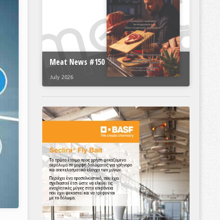
Meat News #150
July 2026