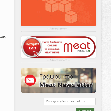
▴
Advertisement
▴
AXIS
▴
Advertisement
▴