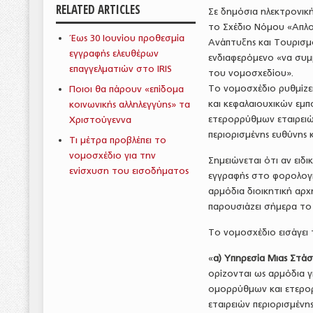
RELATED ARTICLES
Σε δημόσια ηλεκτρονική
το Σχέδιο Νόμου «Απλο
Έως 30 Ιουνίου προθεσμία
Ανάπτυξης και Τουρισμο
εγγραφής ελευθέρων
ενδιαφερόμενο «να συμμ
επαγγελματιών στο IRIS
του νομοσχεδίου».
Το νομοσχέδιο ρυθμίζει
Ποιοι θα πάρουν «επίδομα
και κεφαλαιουχικών εμ
κοινωνικής αλληλεγγύης» τα
ετερορρύθμων εταιρειών
Χριστούγεννα
περιορισμένης ευθύνης 
Τι μέτρα προβλέπει το
νομοσχέδιο για την
Σημειώνεται ότι αν ειδι
ενίσχυση του εισοδήματος
εγγραφής στο φορολογι
αρμόδια διοικητική αρχ
παρουσιάζει σήμερα το
Το νομοσχέδιο εισάγει 
«
α) Υπηρεσία Μιας Στάσ
ορίζονται ως αρμόδια 
ομορρύθμων και ετερορ
εταιρειών περιορισμένη