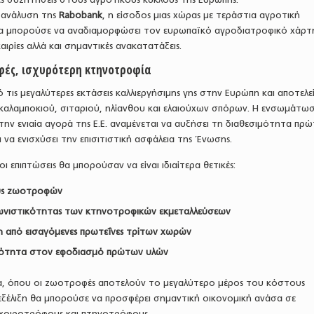
 ανάλυση της
Rabobank
, η είσοδος μιας χώρας με τεράστια αγροτική
α μπορούσε να αναδιαμορφώσει τον ευρωπαϊκό αγροδιατροφικό χάρτ
ιρίες αλλά και σημαντικές ανακατατάξεις.
ές, ισχυρότερη κτηνοτροφία
 τις μεγαλύτερες εκτάσεις καλλιεργήσιμης γης στην Ευρώπη και αποτελε
αλαμποκιού, σιταριού, ηλίανθου και ελαιούχων σπόρων. Η ενσωμάτω
ην ενιαία αγορά της Ε.Ε. αναμένεται να αυξήσει τη διαθεσιμότητα πρ
 να ενισχύσει την επισιτιστική ασφάλεια της Ένωσης.
ι επιπτώσεις θα μπορούσαν να είναι ιδιαίτερα θετικές:
υς ζωοτροφών
ωνιστικότητας των κτηνοτροφικών εκμεταλλεύσεων
 από εισαγόμενες πρωτεΐνες τρίτων χωρών
ότητα στον εφοδιασμό πρώτων υλών
δα, όπου οι ζωοτροφές αποτελούν το μεγαλύτερο μέρος του κόστους
εξέλιξη θα μπορούσε να προσφέρει σημαντική οικονομική ανάσα σε
χοιροτρόφους και πτηνοτρόφους.