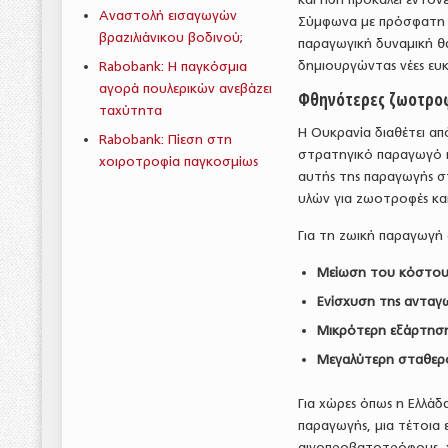
Αναστολή εισαγωγών
Σύμφωνα με πρόσφατη
βραζιλιάνικου βοδινού;
παραγωγική δυναμική θ
δημιουργώντας νέες ευκα
Rabobank: Η παγκόσμια
αγορά πουλερικών ανεβάζει
Φθηνότερες ζωοτροφ
ταχύτητα
Η Ουκρανία διαθέτει από
Rabobank: Πίεση στη
στρατηγικό παραγωγό κ
χοιροτροφία παγκοσμίως
αυτής της παραγωγής στ
υλών για ζωοτροφές και
Για τη ζωική παραγωγή ο
Μείωση του κόστο
Ενίσχυση της ανταγ
Μικρότερη εξάρτηση
Μεγαλύτερη σταθερ
Για χώρες όπως η Ελλά
παραγωγής, μια τέτοια 
αιγοπροβατοτρόφους, 