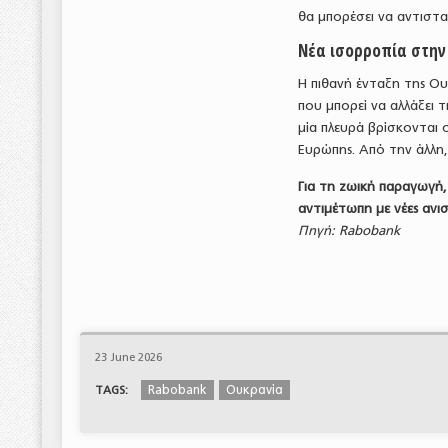
θα μπορέσει να αντισταθ
Νέα ισορροπία στη
Η πιθανή ένταξη της Ουκ
που μπορεί να αλλάξει 
μία πλευρά βρίσκονται 
Ευρώπης. Από την άλλη,
Για τη ζωική παραγωγή,
αντιμέτωπη με νέες ανι
Πηγή: Rabobank
23 June 2026
Rabobank
Ουκρανία
TAGS: