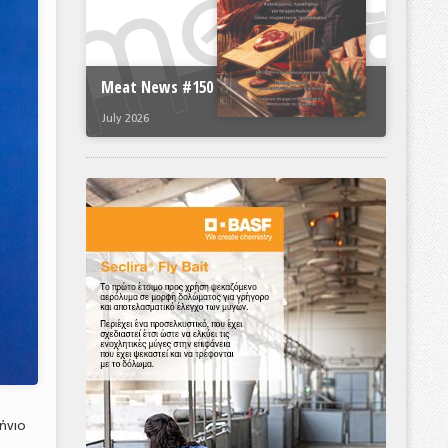
Meat News #150
July 2026
ήνιο