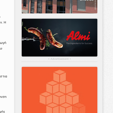
ό
ν. Η
γωγή
γω
▴
Advertisement
▴
άστια
υνση
γής