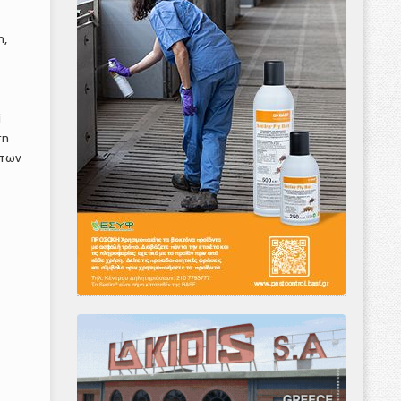
η,
ί
ση
ώτων