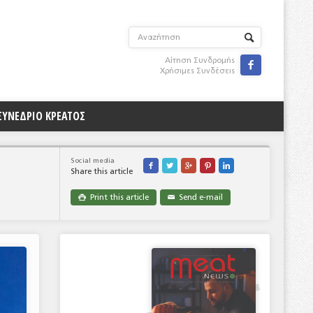
Αίτηση Συνδρομής

Χρήσιμες Συνδέσεις
ΣΥΝΕΔΡΙΟ ΚΡΕΑΤΟΣ
Social media





Share this article
Print this article
Send e-mail

✉