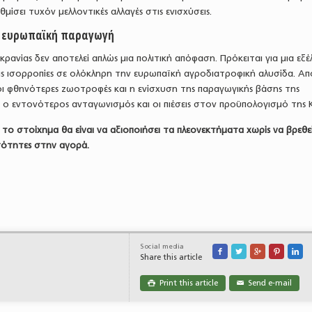
μίσει τυχόν μελλοντικές αλλαγές στις ενισχύσεις.
ν ευρωπαϊκή παραγωγή
ρανίας δεν αποτελεί απλώς μια πολιτική απόφαση. Πρόκειται για μια εξέ
τις ισορροπίες σε ολόκληρη την ευρωπαϊκή αγροδιατροφική αλυσίδα. Απ
οι φθηνότερες ζωοτροφές και η ενίσχυση της παραγωγικής βάσης της
 ο εντονότερος ανταγωνισμός και οι πιέσεις στον προϋπολογισμό της 
 το στοίχημα θα είναι να αξιοποιήσει τα πλεονεκτήματα χωρίς να βρεθε
σότητες στην αγορά.
Social media





Share this article
Print this article
Send e-mail

✉