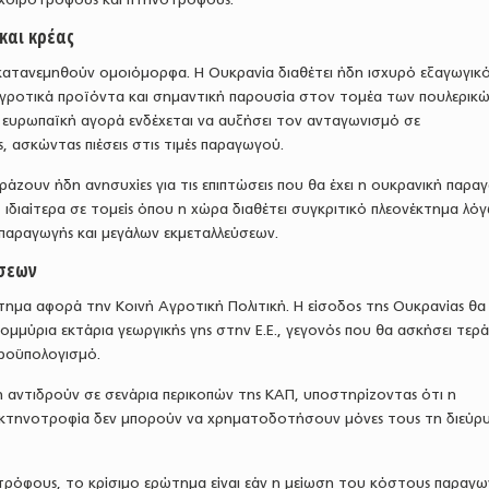
και κρέας
κατανεμηθούν ομοιόμορφα. Η Ουκρανία διαθέτει ήδη ισχυρό εξαγωγικ
ροτικά προϊόντα και σημαντική παρουσία στον τομέα των πουλερικώ
ευρωπαϊκή αγορά ενδέχεται να αυξήσει τον ανταγωνισμό σε
, ασκώντας πιέσεις στις τιμές παραγωγού.
άζουν ήδη ανησυχίες για τις επιπτώσεις που θα έχει η ουκρανική παρα
, ιδιαίτερα σε τομείς όπου η χώρα διαθέτει συγκριτικό πλεονέκτημα λό
αραγωγής και μεγάλων εκμεταλλεύσεων.
ήσεων
τημα αφορά την Κοινή Αγροτική Πολιτική. Η είσοδος της Ουκρανίας θα
ομμύρια εκτάρια γεωργικής γης στην Ε.Ε., γεγονός που θα ασκήσει τερ
προϋπολογισμό.
 αντιδρούν σε σενάρια περικοπών της ΚΑΠ, υποστηρίζοντας ότι η
 κτηνοτροφία δεν μπορούν να χρηματοδοτήσουν μόνες τους τη διεύρ
οτρόφους, το κρίσιμο ερώτημα είναι εάν η μείωση του κόστους παραγω