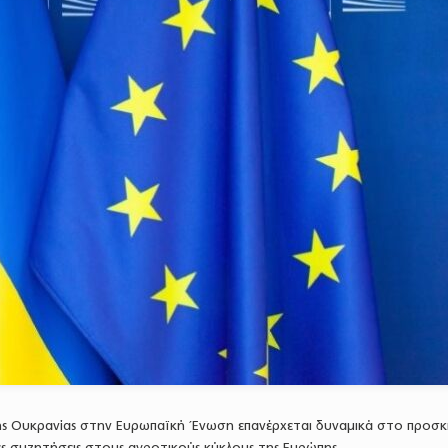
ης Ουκρανίας στην Ευρωπαϊκή Ένωση επανέρχεται δυναμικά στο προσκ
ες συζητήσεις στους αγροτικούς κύκλους της Ευρώπης.