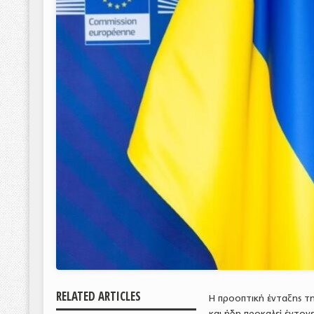
RELATED ARTICLES
Η προοπτική ένταξης τ
και ήδη προκαλεί έντον