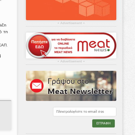
▴
Advertisement
▴
λιξη
ό τη
ΚΑΠ.
ί
▴
Advertisement
▴