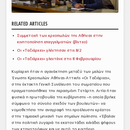
ΑΝΑΛΥΣΕΙΣ
ΕΜΠΟΡΙΚΟΣ ΚΑΤΑΛΟΓΟΣ
RELATED ARTICLES
ΠΑΡΑΓΩΓΗ & ΕΜΠΟΡΙΑ
Συμμετοχή των κρεοπωλών της Αθήνας στην
κινητοποίηση επαγγελματιών (βίντεο)
ΣΦΑΓΕΙΑ
Οι «Ταξιάρχες» γλέντησαν στις 8/2
ΠΡΩΤΕΣ ΥΛΕΣ
Οι «Ταξιάρχες» γλεντάνε στις 8 Φεβρουαρίου
ΕΞΟΠΛΙΣΜΟΣ
Κυρίαρχη ήταν η αγανάκτηση μεταξύ των μελών της
Ένωσης Κρεοπωλών Αθήνας-Αττικής «Οι Ταξιάρχες»,
ΥΠΗΡΕΣΙΕΣ
στην έκτακτη Γενική Συνέλευση του σωματείου που
ΕΜΠΟΡΙΚΟΙ ΑΝΤΙΠΡΟΣΩΠΟΙ
πραγματοποιήθηκε την περασμένη Τετάρτη. Αιτία ήταν
φυσικά η πρωτοβουλία της κυβέρνησης –η οποία βρήκε
ΝΟΜΟΘΕΣΙΑ
σύμφωνο το σύνολο σχεδόν των βουλευτών– να
νομοθετήσει την αναγραφή της προέλευσης κρέατος
ΕΛΛΗΝΙΚΗ ΝΟΜΟΘΕΣΙΑ
στην ταμειακή μηχανή των σημείων πώλησης. «Έβαλαν
στην πολιτική ζυγαριά τις εκατοντάδες χιλιάδες ψήφους
ΕΥΡΩΠΑΪΚΗ ΝΟΜΟΘΕΣΙΑ
των κτηνοτρόφων και με αυτό το κριτήριο