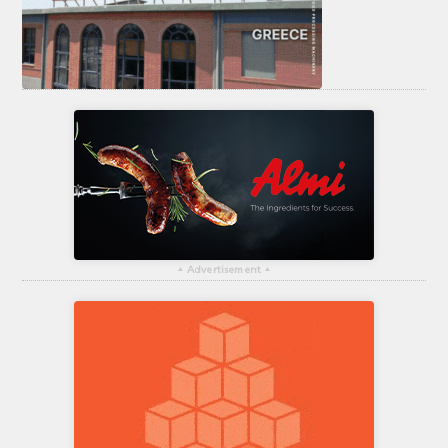
▴
Advertisement
▴