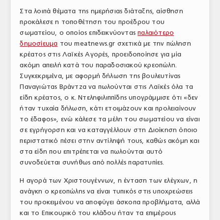
Στα λοιπά θέματα της ημερήσιας διάταξης, αίσθηση
προκάλεσε η τοποθέτηση του προέδρου του
σωματείου, ο οποίος επιδεικνύοντας
παλαιότερο
δημοσίευμα
του meatnews.gr σχετικά με την πώληση
κρέατος στις Λαϊκές Αγορές, προειδοποίησε για μία
ακόμη απειλή κατά του παραδοσιακού κρεοπώλη.
Συγκεκριμένα, με αφορμή δήλωση της βουλευτίνας
Παναγιώτας Βράντζα να πωλούνται στις Λαϊκές όλα τα
είδη κρέατος, ο κ. Ντεληφιλιππίδης υπογράμμισε ότι «δεν
ήταν τυχαία δήλωση, κάτι ετοιμάζουν και προλειαίνουν
το έδαφος», ενώ κάλεσε τα μέλη του σωματείου να είναι
σε εγρήγορση και να καταγγέλλουν στη Διοίκηση όποιο
περιστατικό πέσει στην αντίληψή τους, καθώς ακόμη και
στα είδη που επιτρέπεται να πωλούνται αυτό
συνοδεύεται συνήθως από πολλές παρατυπίες.
Η αγορά των Χριστουγέννων, η ένταση των ελέγχων, η
ανάγκη ο κρεοπώλης να είναι τυπικός στις υποχρεώσεις
του προκειμένου να αποφύγει άσκοπα προβλήματα, αλλά
και το Επικουρικό του κλάδου ήταν τα επιμέρους