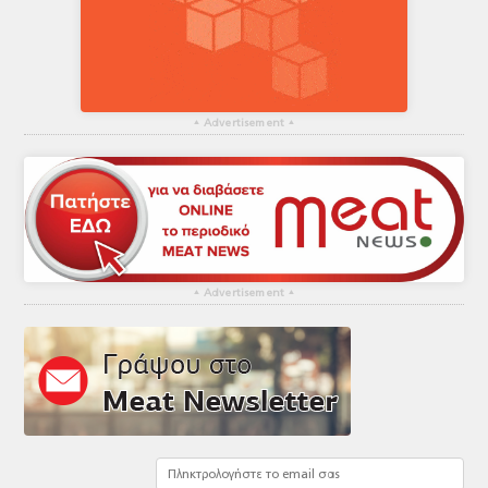
▴
Advertisement
▴
▴
Advertisement
▴