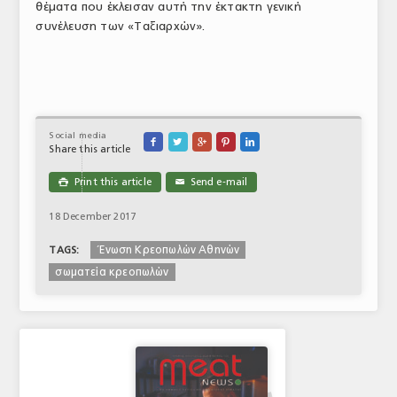
θέματα που έκλεισαν αυτή την έκτακτη γενική
συνέλευση των «Ταξιαρχών».
Social media





Share this article
Print this article
Send e-mail

✉
18 December 2017
Ένωση Κρεοπωλών Αθηνών
TAGS:
σωματεία κρεοπωλών