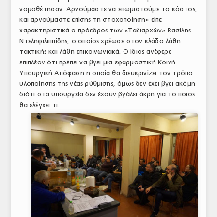
νομοθέτησαν. Αρνούμαστε να επωμιστούμε το κόστος,
ΤΟ ΠΕΡΙΟΔΙΚΟ
και αρνούμαστε επίσης τη στοχοποίηση» είπε
Profile
χαρακτηριστικά ο πρόεδρος των «Ταξιαρχών» Βασίλης
Ντεληφιλιππίδης, ο οποίος χρέωσε στον κλάδο λάθη
ΑΡΧΕΙΟ ΤΕΥΧΩΝ
τακτικής και λάθη επικοινωνιακά. Ο ίδιος ανέφερε
επιπλέον ότι πρέπει να βγει μια εφαρμοστική Κοινή
ΣΥΝΕΔΡΙΟ ΚΡΕΑΤΟΣ
Υπουργική Απόφαση η οποία θα διευκρινίζει τον τρόπο
υλοποίησης της νέας ρύθμισης, όμως δεν έχει βγει ακόμη
διότι στα υπουργεία δεν έχουν βγάλει άκρη για το ποιος
θα ελέγχει τι.