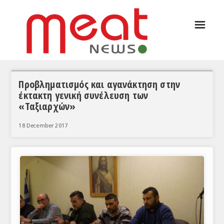
☰
ΑΡΘΡΟΓΡΑΦΙΑ
ΕΛΛΑΔΑ
ΕΙΔΗΣΕΙΣ
Προβληματισμός και αγανάκτηση στην
έκτακτη γενική συνέλευση των
ΣΥΝΕΝΤΕΥΞΕΙΣ
«Ταξιαρχών»
ΘΕΜΑΤΑ
18 December 2017
ΑΝΑΛΥΣΕΙΣ
ΚΟΣΜΟΣ
ΕΙΔΗΣΕΙΣ
ΕΥΡΩΠΑΪΚΕΣ ΑΠΟΦΑΣΕΙΣ
ΘΕΜΑΤΑ