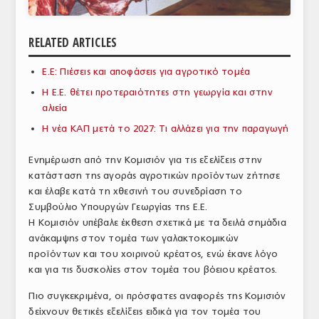
ΑΝΑΛΥΣΕΙΣ
RELATED ARTICLES
ΕΜΠΟΡΙΚΟΣ ΚΑΤΑΛΟΓΟΣ
Ε.Ε: Πιέσεις και αποφάσεις για αγροτικό τομέα
ΠΑΡΑΓΩΓΗ & ΕΜΠΟΡΙΑ
Η Ε.Ε. θέτει προτεραιότητες στη γεωργία και στην
ΣΦΑΓΕΙΑ
αλιεία
Η νέα ΚΑΠ μετά το 2027: Τι αλλάζει για την παραγωγή
ΠΡΩΤΕΣ ΥΛΕΣ
Ενημέρωση από την Κομισιόν για τις εξελίξεις στην
ΕΞΟΠΛΙΣΜΟΣ
κατάσταση της αγοράς αγροτικών προϊόντων ζήτησε
και έλαβε κατά τη χθεσινή του συνεδρίαση το
ΥΠΗΡΕΣΙΕΣ
Συμβούλιο Υπουργών Γεωργίας της Ε.Ε.
ΕΜΠΟΡΙΚΟΙ ΑΝΤΙΠΡΟΣΩΠΟΙ
Η Κομισιόν υπέβαλε έκθεση σχετικά με τα δειλά σημάδια
ανάκαμψης στον τομέα των γαλακτοκομικών
ΝΟΜΟΘΕΣΙΑ
προϊόντων και του χοιρινού κρέατος, ενώ έκανε λόγο
και για τις δυσκολίες στον τομέα του βόειου κρέατος.
ΕΛΛΗΝΙΚΗ ΝΟΜΟΘΕΣΙΑ
Πιο συγκεκριμένα, οι πρόσφατες αναφορές της Κομισιόν
ΕΥΡΩΠΑΪΚΗ ΝΟΜΟΘΕΣΙΑ
δείχνουν θετικές εξελίξεις ειδικά για τον τομέα του