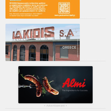
▴
Advertisement
▴