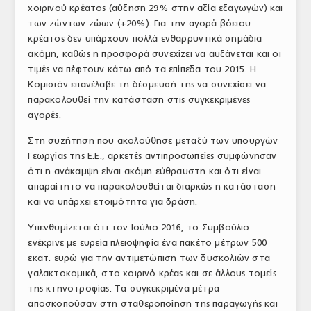
χοιρινού κρέατος (αύξηση 29% στην αξία εξαγωγών) και
ΤΟ ΠΕΡΙΟΔΙΚΟ
των ζώντων ζώων (+20%). Για την αγορά βόειου
κρέατος δεν υπάρχουν πολλά ενθαρρυντικά σημάδια
Profile
ακόμη, καθώς η προσφορά συνεχίζει να αυξάνεται και οι
τιμές να πέφτουν κάτω από τα επίπεδα του 2015. Η
ΑΡΧΕΙΟ ΤΕΥΧΩΝ
Κομισιόν επανέλαβε τη δέσμευσή της να συνεχίσει να
ΣΥΝΕΔΡΙΟ ΚΡΕΑΤΟΣ
παρακολουθεί την κατάσταση στις συγκεκριμένες
αγορές.
Στη συζήτηση που ακολούθησε μεταξύ των υπουργών
Γεωργίας της Ε.Ε., αρκετές αντιπροσωπείες συμφώνησαν
ότι η ανάκαμψη είναι ακόμη εύθραυστη και ότι είναι
απαραίτητο να παρακολουθείται διαρκώς η κατάσταση
και να υπάρχει ετοιμότητα για δράση.
Υπενθυμίζεται ότι τον Ιούλιο 2016, το Συμβούλιο
ενέκρινε με ευρεία πλειοψηφία ένα πακέτο μέτρων 500
εκατ. ευρώ για την αντιμετώπιση των δυσκολιών στα
γαλακτοκομικά, στο χοιρινό κρέας και σε άλλους τομείς
της κτηνοτροφίας. Τα συγκεκριμένα μέτρα
αποσκοπούσαν στη σταθεροποίηση της παραγωγής και