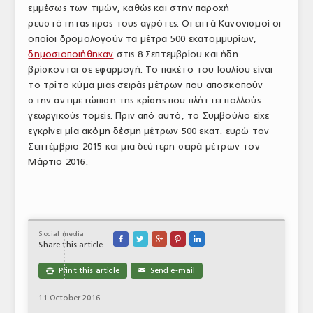
εμμέσως των τιμών, καθώς και στην παροχή
ρευστότητας προς τους αγρότες. Οι επτά Κανονισμοί οι
οποίοι δρομολογούν τα μέτρα 500 εκατομμυρίων,
δημοσιοποιήθηκαν
στις 8 Σεπτεμβρίου και ήδη
βρίσκονται σε εφαρμογή. Το πακέτο του Ιουλίου είναι
το τρίτο κύμα μιας σειράς μέτρων που αποσκοπούν
στην αντιμετώπιση της κρίσης που πλήττει πολλούς
γεωργικούς τομείς. Πριν από αυτό, το Συμβούλιο είχε
εγκρίνει μία ακόμη δέσμη μέτρων 500 εκατ. ευρώ τον
Σεπτέμβριο 2015 και μια δεύτερη σειρά μέτρων τον
Μάρτιο 2016.
Social media





Share this article
Print this article
Send e-mail

✉
11 October 2016