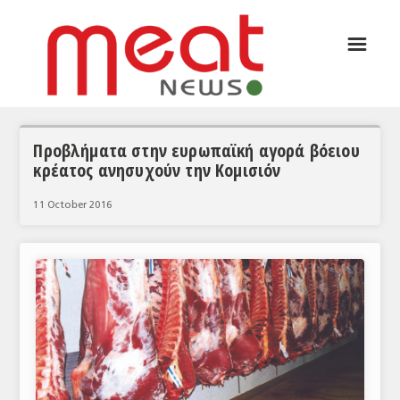
☰
ΑΡΘΡΟΓΡΑΦΙΑ
ΕΛΛΑΔΑ
ΕΙΔΗΣΕΙΣ
Προβλήματα στην ευρωπαϊκή αγορά βόειου
κρέατος ανησυχούν την Κομισιόν
ΣΥΝΕΝΤΕΥΞΕΙΣ
11 October 2016
ΘΕΜΑΤΑ
ΑΝΑΛΥΣΕΙΣ
ΚΟΣΜΟΣ
ΕΙΔΗΣΕΙΣ
ΕΥΡΩΠΑΪΚΕΣ ΑΠΟΦΑΣΕΙΣ
ΘΕΜΑΤΑ