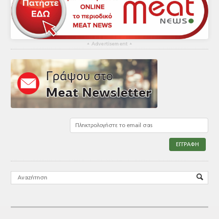
▴
Advertisement
▴