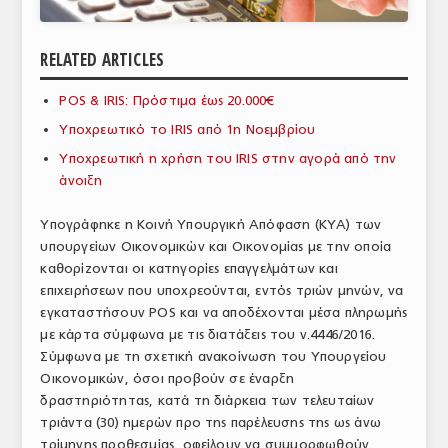
ΑΝΑΛΥΣΕΙΣ
RELATED ARTICLES
ΕΜΠΟΡΙΚΟΣ ΚΑΤΑΛΟΓΟΣ
POS & IRIS: Πρόστιμα έως 20.000€
ΠΑΡΑΓΩΓΗ & ΕΜΠΟΡΙΑ
Υποχρεωτικό το IRIS από 1η Νοεμβρίου
ΣΦΑΓΕΙΑ
Υποχρεωτική η χρήση του IRIS στην αγορά από την
άνοιξη
ΠΡΩΤΕΣ ΥΛΕΣ
Υπογράφηκε η Κοινή Υπουργική Απόφαση (ΚΥΑ) των
ΕΞΟΠΛΙΣΜΟΣ
υπουργείων Οικονομικών και Οικονομίας με την οποία
καθορίζονται οι κατηγορίες επαγγελμάτων και
ΥΠΗΡΕΣΙΕΣ
επιχειρήσεων που υποχρεούνται, εντός τριών μηνών, να
ΕΜΠΟΡΙΚΟΙ ΑΝΤΙΠΡΟΣΩΠΟΙ
εγκαταστήσουν POS και να αποδέχονται μέσα πληρωμής
με κάρτα σύμφωνα με τις διατάξεις του ν.4446/2016.
ΝΟΜΟΘΕΣΙΑ
Σύμφωνα με τη σχετική ανακοίνωση του Υπουργείου
Οικονομικών, όσοι προβούν σε έναρξη
ΕΛΛΗΝΙΚΗ ΝΟΜΟΘΕΣΙΑ
δραστηριότητας, κατά τη διάρκεια των τελευταίων
τριάντα (30) ημερών προ της παρέλευσης της ως άνω
ΕΥΡΩΠΑΪΚΗ ΝΟΜΟΘΕΣΙΑ
τρίμηνης προθεσμίας, οφείλουν να συμμορφωθούν