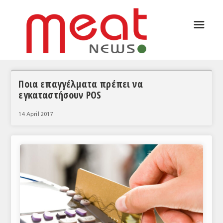
☰
ΑΡΘΡΟΓΡΑΦΙΑ
ΕΛΛΑΔΑ
ΕΙΔΗΣΕΙΣ
Ποια επαγγέλματα πρέπει να
εγκαταστήσουν POS
ΣΥΝΕΝΤΕΥΞΕΙΣ
14 April 2017
ΘΕΜΑΤΑ
ΑΝΑΛΥΣΕΙΣ
ΚΟΣΜΟΣ
ΕΙΔΗΣΕΙΣ
ΕΥΡΩΠΑΪΚΕΣ ΑΠΟΦΑΣΕΙΣ
ΘΕΜΑΤΑ