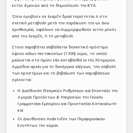
εντός 4 μηνών από τη δημοσίευση της ΚΥΑ.
ΤΟ ΠΕΡΙΟΔΙΚΟ
Όσοι προβούν σε έναρξη δραστηριότητας ή στη
Profile
σχετική μεταβολή μετά την παρέλευση της ως άνω
προθεσμίας, οφείλουν να συμμορφωθούν εντός μηνός
ΑΡΧΕΙΟ ΤΕΥΧΩΝ
από την έναρξη, ή τη μεταβολή.
ΣΥΝΕΔΡΙΟ ΚΡΕΑΤΟΣ
Στους παραβάτες επιβάλλεται διοικητικό πρόστιμο
ύψους χιλίων πεντακοσίων (1.500) ευρώ, το οποίο
μειώνεται στο ήμισυ εάν καταβληθεί εντός 30 ημερών.
Αρμόδιες αρχές για τη διενέργεια ελέγχων, την επιβολή
των προστίμων και τη βεβαίωση των παραβάσεων
ορίζονται:
Η Διεύθυνση Θεσμικών Ρυθμίσεων και Εποπτείας της
Αγοράς Προϊόντων & Υπηρεσιών της Γενικής
Γραμματείας Εμπορίου και Προστασίας Καταναλωτή
και
Οι Διευθύνσεις Ανάπτυξης των Περιφερειακών
Ενοτήτων της χώρας.