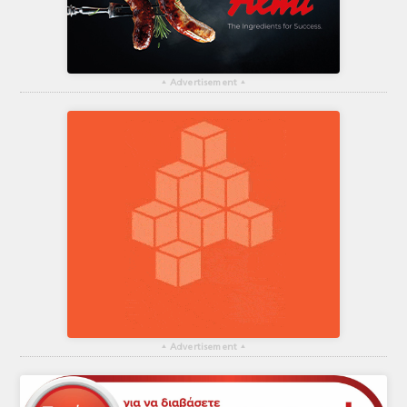
▴
Advertisement
▴
▴
Advertisement
▴