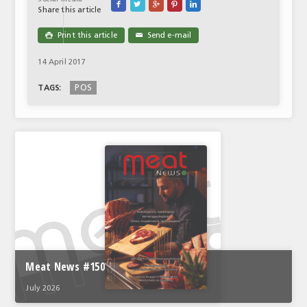





Share this article
Print this article
Send e-mail

✉
14 April 2017
POS
TAGS:
Meat News #150
July 2026