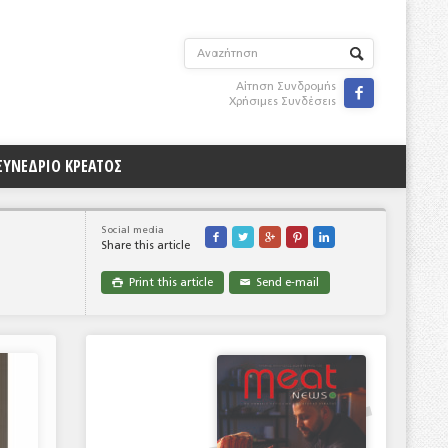
Αίτηση Συνδρομής

Χρήσιμες Συνδέσεις
ΣΥΝΕΔΡΙΟ ΚΡΕΑΤΟΣ
Social media





Share this article
Print this article
Send e-mail

✉