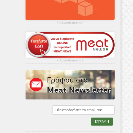
▴
Advertisement
▴
▴
Advertisement
▴