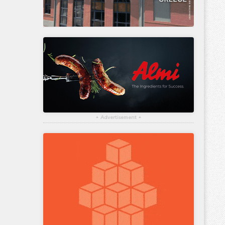
▴
Advertisement
▴