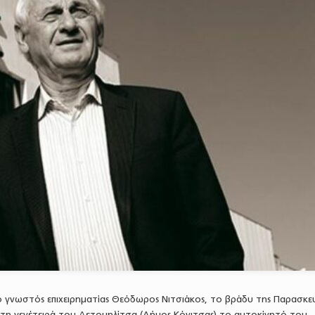
 ο γνωστός επιχειρηματίας Θεόδωρος Νιτσιάκος, το βράδυ της Παρασκε
στη γενέτειρά του Αετομηλίτσα (Δήμος Κόνιτσας) το αυτοκίνητό του