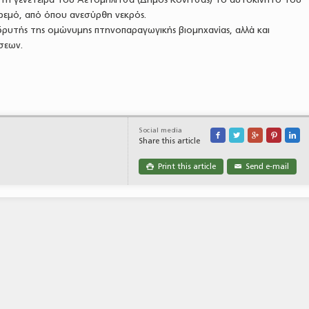
κρεμό, από όπου ανεσύρθη νεκρός.
 ιδρυτής της ομώνυμης πτηνοπαραγωγικής βιομηχανίας, αλλά και
σεων.
Social media





Share this article
Print this article
Send e-mail

✉