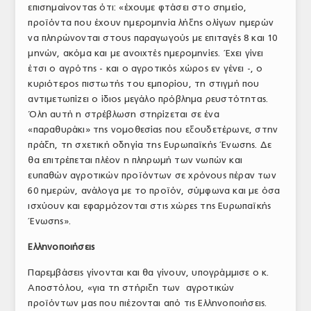
επισημαίνοντας ότι: «έχουμε φτάσει στο σημείο,
προϊόντα που έχουν ημερομηνία λήξης ολίγων ημερών
να πληρώνονται στους παραγωγούς με επιταγές 8 και 10
μηνών, ακόμα και με ανοιχτές ημερομηνίες. Έχει γίνει
έτσι ο αγρότης - και ο αγροτικός χώρος εν γένει -, ο
κυριότερος πιστωτής του εμπορίου, τη στιγμή που
αντιμετωπίζει ο ίδιος μεγάλο πρόβλημα ρευστότητας.
Όλη αυτή η στρέβλωση στηρίζεται σε ένα
«παραθυράκι» της νομοθεσίας που εξουδετέρωνε, στην
πράξη, τη σχετική οδηγία της Ευρωπαϊκής Ένωσης. Δε
θα επιτρέπεται πλέον η πληρωμή των νωπών και
ευπαθών αγροτικών προϊόντων σε χρόνους πέραν των
60 ημερών, ανάλογα με το προϊόν, σύμφωνα και με όσα
ισχύουν και εφαρμόζονται στις χώρες της Ευρωπαϊκής
Ένωσης».
Ελληνοποιήσεις
Παρεμβάσεις γίνονται και θα γίνουν, υπογράμμισε ο κ.
Αποστόλου, «για τη στήριξη των αγροτικών
προϊόντων μας που πιέζονται από τις Ελληνοποιήσεις.