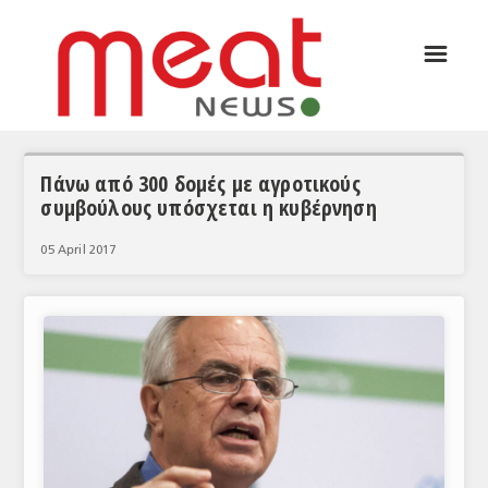
☰
ΑΡΘΡΟΓΡΑΦΙΑ
ΕΛΛΑΔΑ
ΕΙΔΗΣΕΙΣ
Πάνω από 300 δομές με αγροτικούς
συμβούλους υπόσχεται η κυβέρνηση
ΣΥΝΕΝΤΕΥΞΕΙΣ
05 April 2017
ΘΕΜΑΤΑ
ΑΝΑΛΥΣΕΙΣ
ΚΟΣΜΟΣ
ΕΙΔΗΣΕΙΣ
ΕΥΡΩΠΑΪΚΕΣ ΑΠΟΦΑΣΕΙΣ
ΘΕΜΑΤΑ