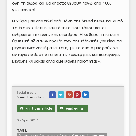
όλη τη χώρα και θα απασχοληθούν πάνω από 1000
γεωτεχνικοί.
Η χώρα μας αποτελεί από μόνη της brand name και αυτό
το έχουν κτίσει η ταυτότητα του τόπου και οι
άνθρωποι της ελληνικής υπαίθρου. Η καθαρότητα και η
θρεπτική αξία των προϊόντων της ελληνικής γης είναι τα
μεγάλα πλεονεκτήματα τους, με τα οποία μπορούν να
ανταγωνισθούν στα ίσια τις καλλιέργειες και παραγωγές
μεγάλης κλίμακας αλλά αμφίβολης ποιότητας».
Social media





Share this article
Print this article
Send e-mail

✉
05 April 2017
TAGS:
Υπουργείο Αγροτικής Ανάπτυξης και Τροφίμων