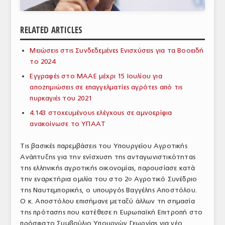
ΑΝΑΛΥΣΕΙΣ
RELATED ARTICLES
ΕΜΠΟΡΙΚΟΣ ΚΑΤΑΛΟΓΟΣ
Μειώσεις στις Συνδεδεμένες Ενισχύσεις για τα Βοοειδή
ΠΑΡΑΓΩΓΗ & ΕΜΠΟΡΙΑ
το 2024
ΣΦΑΓΕΙΑ
Εγγραφές στο ΜΑΑΕ μέχρι 15 Ιουλίου για
αποζημιώσεις σε επαγγελματίες αγρότες από τις
ΠΡΩΤΕΣ ΥΛΕΣ
πυρκαγιές του 2021
4.143 στοχευμένους ελέγχους σε αμνοερίφια
ΕΞΟΠΛΙΣΜΟΣ
ανακοίνωσε το ΥΠΑΑΤ
ΥΠΗΡΕΣΙΕΣ
Τις βασικές παρεμβάσεις του Υπουργείου Αγροτικής
ΕΜΠΟΡΙΚΟΙ ΑΝΤΙΠΡΟΣΩΠΟΙ
Ανάπτυξης για την ενίσχυση της ανταγωνιστικότητας
της ελληνικής αγροτικής οικονομίας, παρουσίασε κατά
ΝΟΜΟΘΕΣΙΑ
την εναρκτήρια ομιλία του στο 2
Αγροτικό Συνέδριο
ο
της Ναυτεμπορικής, ο υπουργός Βαγγέλης Αποστόλου.
ΕΛΛΗΝΙΚΗ ΝΟΜΟΘΕΣΙΑ
Ο κ. Αποστόλου επισήμανε μεταξύ άλλων τη σημασία
της πρότασης που κατέθεσε η Ευρωπαϊκή Επιτροπή στο
ΕΥΡΩΠΑΪΚΗ ΝΟΜΟΘΕΣΙΑ
πρόσφατο Συμβούλιο Υπουργών Γεωργίας για νέο