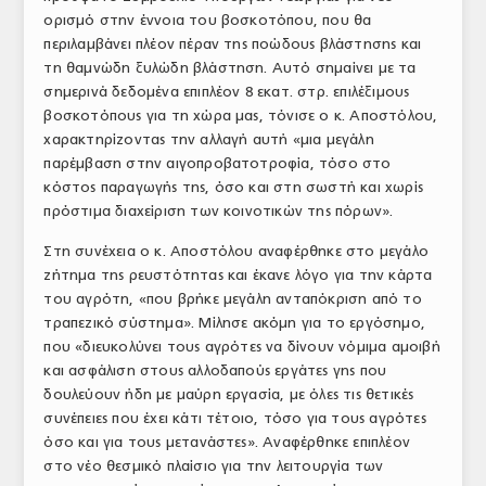
ορισμό στην έννοια του βοσκοτόπου, που θα
ΤΟ ΠΕΡΙΟΔΙΚΟ
περιλαμβάνει πλέον πέραν της ποώδους βλάστησης και
Profile
τη θαμνώδη ξυλώδη βλάστηση. Αυτό σημαίνει με τα
σημερινά δεδομένα επιπλέον 8 εκατ. στρ. επιλέξιμους
ΑΡΧΕΙΟ ΤΕΥΧΩΝ
βοσκοτόπους για τη χώρα μας, τόνισε ο κ. Αποστόλου,
χαρακτηρίζοντας την αλλαγή αυτή «μια μεγάλη
ΣΥΝΕΔΡΙΟ ΚΡΕΑΤΟΣ
παρέμβαση στην αιγοπροβατοτροφία, τόσο στο
κόστος παραγωγής της, όσο και στη σωστή και χωρίς
πρόστιμα διαχείριση των κοινοτικών της πόρων».
Στη συνέχεια ο κ. Αποστόλου αναφέρθηκε στο μεγάλο
ζήτημα της ρευστότητας και έκανε λόγο για την κάρτα
του αγρότη, «που βρήκε μεγάλη ανταπόκριση από το
τραπεζικό σύστημα». Μίλησε ακόμη για το εργόσημο,
που «διευκολύνει τους αγρότες να δίνουν νόμιμα αμοιβή
και ασφάλιση στους αλλοδαπούς εργάτες γης που
δουλεύουν ήδη με μαύρη εργασία, με όλες τις θετικές
συνέπειες που έχει κάτι τέτοιο, τόσο για τους αγρότες
όσο και για τους μετανάστες». Αναφέρθηκε επιπλέον
στο νέο θεσμικό πλαίσιο για την λειτουργία των