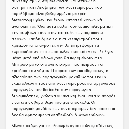
συνεταιρισμών, σημειώνοντας: «Δυστυχώς η
συντριπτική πλειοψηφία των συνεταιρισμών που
παραλάβαμε, είναι βεβαρυμμένοι με χρέη
δισεκατομμυρίων και έχουν καταστεί κοινωνικά
ανυπόληπτοι. Όλα αυτά καθιστούν αναποτελεσματική
την συμβολή τους στην επίτευξη των παραπάνω
στόχων. Επειδή όμως τους συνεταιρισμούς τους
χρειάζονται οι αγρότες, δεν θα επιτρέψουμε να
κυριαρχήσουν στο χώρο άλλες σκοπιμότητες. Σε λίγες
μέρες μετά από αξιολόγηση θα παραμείνουν στο
Μητρώο μόνο οι συνεταιρισμοί που πληρούν τα
κριτήρια του νόμου. Η πορεία των εκκαθαρίσεων, η
αξιοποίηση των παραγωγικών μονάδων τους και η
εκμετάλλευσή τους από συνεταιρισμούς και οργανώσεις
παραγωγών που θα διαθέτουν παραγωγική
δυναμικότητα, γνώση του αντικειμένου και της αγοράς
είναι ένα σοβαρό θέμα που μας απασχολεί. Οι
παραγωγικές μονάδες των συνεταιρισμών δεν πρέπει και
δεν θα αφήσουμε να απαξιωθούν ή λεηλατηθούν».
Μίλησε ακόμη για τις πληρωμές αγροτικών προϊόντων,