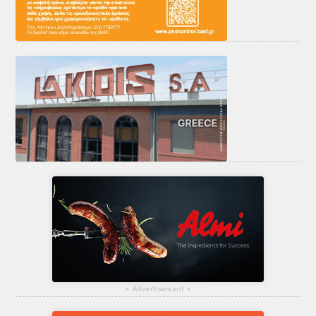
▴
Advertisement
▴