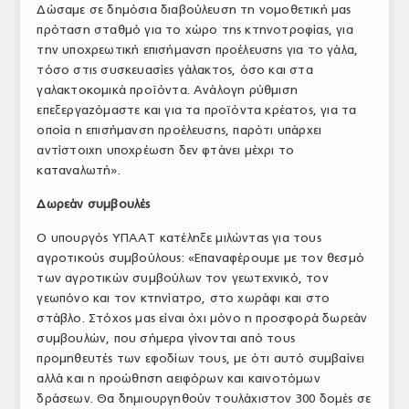
Δώσαμε σε δημόσια διαβούλευση τη νομοθετική μας
πρόταση σταθμό για το χώρο της κτηνοτροφίας, για
την υποχρεωτική επισήμανση προέλευσης για το γάλα,
τόσο στις συσκευασίες γάλακτος, όσο και στα
γαλακτοκομικά προϊόντα. Ανάλογη ρύθμιση
επεξεργαζόμαστε και για τα προϊόντα κρέατος, για τα
οποία η επισήμανση προέλευσης, παρότι υπάρχει
αντίστοιχη υποχρέωση δεν φτάνει μέχρι το
καταναλωτή».
Δωρεάν συμβουλές
Ο υπουργός ΥΠΑΑΤ κατέληξε μιλώντας για τους
αγροτικούς συμβούλους: «Επαναφέρουμε με τον θεσμό
των αγροτικών συμβούλων τον γεωτεχνικό, τον
γεωπόνο και τον κτηνίατρο, στο χωράφι και στο
στάβλο. Στόχος μας είναι όχι μόνο η προσφορά δωρεάν
συμβουλών, που σήμερα γίνονται από τους
προμηθευτές των εφοδίων τους, με ότι αυτό συμβαίνει
αλλά και η προώθηση αειφόρων και καινοτόμων
δράσεων. Θα δημιουργηθούν τουλάχιστον 300 δομές σε