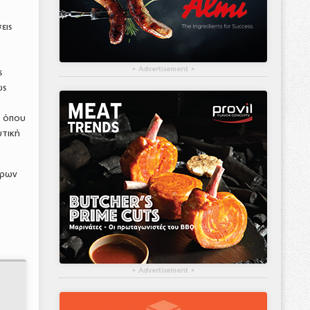
εις
▴
Advertisement
▴
ς
ως
, όπου
υτική
ίρων
▴
Advertisement
▴