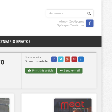
Αίτηση Συνδρομής

Χρήσιμες Συνδέσεις
ΣΥΝΕΔΡΙΟ ΚΡΕΑΤΟΣ
νο
Social media





Share this article
Print this article
Send e-mail

✉