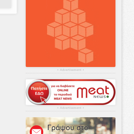
▴
Advertisement
▴
▴
Advertisement
▴