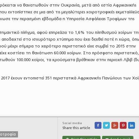
ι πρόκειται να θανατωθούν στην Ουκρανία, μετά από εστία Αφρικανικής
υ εντοπίστηκε σε μια από τις μεγαλύτερες χοιροτροφικές εκμεταλλεύσ
ίνωσε την περασμένη εβδομάδα η Υπηρεσία Ασφάλειας Τροφίμων της
ύ σημαντικό πλήγμα, αφού επηρεάζει το 1,6% του πληθυσμού χοίρων τη
α αποδειχτεί στο ισχυρότερο χτύπημα που έχει δεχθεί ποτέ η χώρα, όπ
φού μέχρι σήμερα το χειρότερο περιστατικό είχε συμβεί το 2015 στην
 είχε κοστίσει τη θανάτωση 60.000 χοίρων. Στο πρόσφατο περιστατικό
τωθούν 100.000 χοίροι, τα κρούσματα βρέθηκαν στην περιοχή Λβιβ (δ
 2017 έχουν εντοπιστεί 351 περιστατικά Αφρικανικής Πανώλους των Χο
Social media





Share this article
ροτροφία