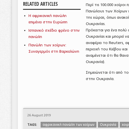
RELATED ARTICLES
Περί τις 100.000 χοίρο
Πανώλους των Χοίρων πο
Η αφρικανική πανώλη
της χώρας, όπως ανακο
επιμένει στην Ευρώπη
Ουκρανίας.
Πρόκειται για ένα πολ
Ισπανικό σχέδιο φρένο στην
Ουκρανίας και μπορεί ν
πανώλη
αναφέρει το Reuters, α
Πανώλη των χοίρων:
περιοχή του Κιέβου και
Συναγερμός στη Βαρκελώνη
αναμένεται ότι θα θανα
Ουκρανία).
Σημειώνεται ότι από το
στην Ουκρανία.
26 August 2019
αφρικανική πανώλη των χοίρων
Ουκρανία
χοι
TAGS: