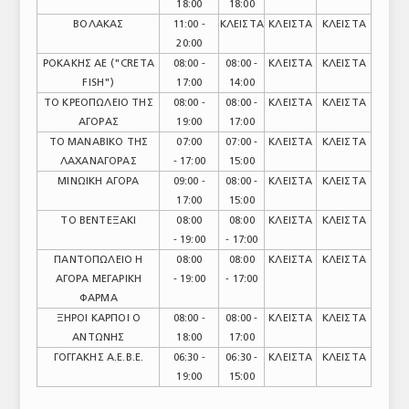
18:00
18:00
ΤΟ ΠΕΡΙΟΔΙΚΟ
ΒΟΛΑΚΑΣ
11:00 -
ΚΛΕΙΣΤΑ
ΚΛΕΙΣΤΑ
ΚΛΕΙΣΤΑ
20:00
Profile
ΡΟΚΑΚΗΣ ΑΕ ("CRETA
08:00 -
08:00 -
ΚΛΕΙΣΤΑ
ΚΛΕΙΣΤΑ
FISH")
17:00
14:00
ΑΡΧΕΙΟ ΤΕΥΧΩΝ
ΤΟ ΚΡΕΟΠΩΛΕΙΟ ΤΗΣ
08:00 -
08:00 -
ΚΛΕΙΣΤΑ
ΚΛΕΙΣΤΑ
ΑΓΟΡΑΣ
19:00
17:00
ΣΥΝΕΔΡΙΟ ΚΡΕΑΤΟΣ
ΤΟ ΜΑΝΑΒΙΚΟ ΤΗΣ
07:00
07:00 -
ΚΛΕΙΣΤΑ
ΚΛΕΙΣΤΑ
ΛΑΧΑΝΑΓΟΡΑΣ
- 17:00
15:00
ΜΙΝΩΙΚΗ ΑΓΟΡΑ
09:00 -
08:00 -
ΚΛΕΙΣΤΑ
ΚΛΕΙΣΤΑ
17:00
15:00
ΤΟ ΒΕΝΤΕΞΑΚΙ
08:00
08:00
ΚΛΕΙΣΤΑ
ΚΛΕΙΣΤΑ
- 19:00
- 17:00
ΠΑΝΤΟΠΩΛΕΙΟ Η
08:00
08:00
ΚΛΕΙΣΤΑ
ΚΛΕΙΣΤΑ
ΑΓΟΡΑ ΜΕΓΑΡΙΚΗ
- 19:00
- 17:00
ΦΑΡΜΑ
ΞΗΡΟΙ ΚΑΡΠΟΙ Ο
08:00 -
08:00 -
ΚΛΕΙΣΤΑ
ΚΛΕΙΣΤΑ
ΑΝΤΩΝΗΣ
18:00
17:00
ΓΟΓΓΑΚΗΣ Α.Ε.Β.Ε.
06:30 -
06:30 -
ΚΛΕΙΣΤΑ
ΚΛΕΙΣΤΑ
19:00
15:00