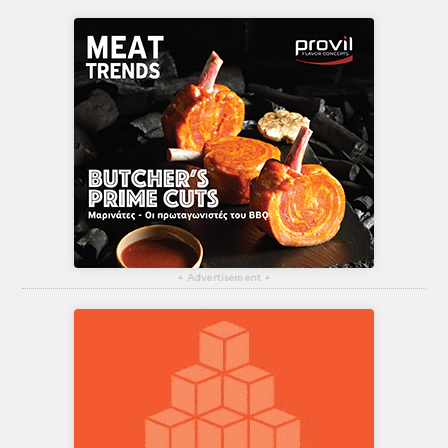
▴
Advertisement
▴