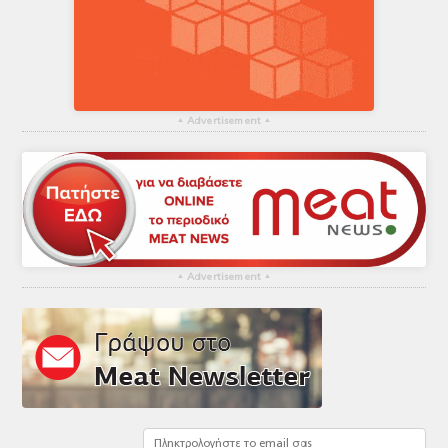
▴
Advertisement
▴
▴
Advertisement
▴