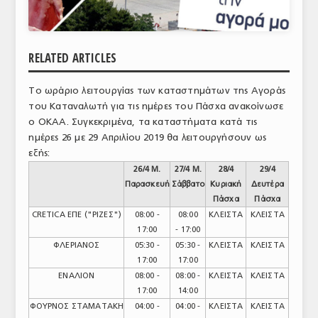
ΑΝΑΛΥΣΕΙΣ
ΕΜΠΟΡΙΚΟΣ ΚΑΤΑΛΟΓΟΣ
RELATED ARTICLES
ΠΑΡΑΓΩΓΗ & ΕΜΠΟΡΙΑ
Το ωράριο λειτουργίας των καταστημάτων της Αγοράς
ΣΦΑΓΕΙΑ
του Καταναλωτή για τις ημέρες του Πάσχα ανακοίνωσε
ο ΟΚΑΑ. Συγκεκριμένα, τα καταστήματα κατά τις
ΠΡΩΤΕΣ ΥΛΕΣ
ημέρες 26 με 29 Απριλίου 2019 θα λειτουργήσουν ως
εξής:
ΕΞΟΠΛΙΣΜΟΣ
26/4
Μ.
27/4
Μ.
28/4
29/4
Παρασκευή
Σάββατο
Κυριακή
Δευτέρα
ΥΠΗΡΕΣΙΕΣ
Πάσχα
Πάσχα
CRETICA ΕΠΕ ("ΡΙΖΕΣ")
08:00 -
08:00
ΚΛΕΙΣΤΑ
ΚΛΕΙΣΤΑ
ΕΜΠΟΡΙΚΟΙ ΑΝΤΙΠΡΟΣΩΠΟΙ
17:00
- 17:00
ΦΛΕΡΙΑΝΟΣ
05:30 -
05:30 -
ΚΛΕΙΣΤΑ
ΚΛΕΙΣΤΑ
ΝΟΜΟΘΕΣΙΑ
17:00
17:00
ΕΛΛΗΝΙΚΗ ΝΟΜΟΘΕΣΙΑ
ΕΝΑΛΙΟΝ
08:00 -
08:00 -
ΚΛΕΙΣΤΑ
ΚΛΕΙΣΤΑ
17:00
14:00
ΕΥΡΩΠΑΪΚΗ ΝΟΜΟΘΕΣΙΑ
ΦΟΥΡΝΟΣ ΣΤΑΜΑΤΑΚΗ
04:00 -
04:00 -
ΚΛΕΙΣΤΑ
ΚΛΕΙΣΤΑ