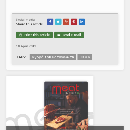
Social media





Share this article
Print this article
Send e-mail

✉
18 April 2019
Αγορά του Καταναλωτή
ΟΚΑΑ
TAGS: