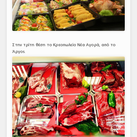
ΤΟ ΠΕΡΙΟΔΙΚΟ
Profile
ΑΡΧΕΙΟ ΤΕΥΧΩΝ
ΣΥΝΕΔΡΙΟ ΚΡΕΑΤΟΣ
Στην τρίτη θέση το Κρεοπωλείο Νέα Αγορά, από το
Άργος.