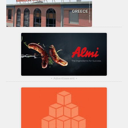
▴
Advertisement
▴