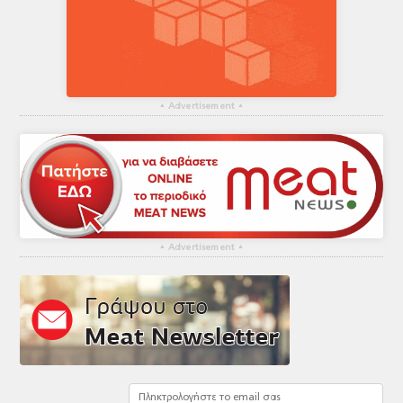
▴
Advertisement
▴
▴
Advertisement
▴