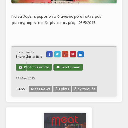
Για να λάβετε μέρος στο διαγωνισμό στείλτε μας
φωτογραφίες της βιτρίνας σας μέχρι 25/5/2015.
Social media





Share this article
Print this article
Send e-mail

✉
11 May 2015
Meat News
βιτρίνες
διαγωνισμός
TAGS: