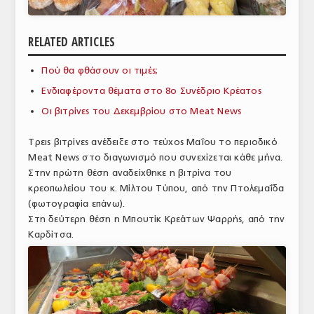
ΑΝΑΛΥΣΕΙΣ
RELATED ARTICLES
ΕΜΠΟΡΙΚΟΣ ΚΑΤΑΛΟΓΟΣ
Πού θα φθάσουν οι τιμές;
ΠΑΡΑΓΩΓΗ & ΕΜΠΟΡΙΑ
Ενδιαφέροντα θέματα στο 8ο Συνέδριο Κρέατος
ΣΦΑΓΕΙΑ
Οι βιτρίνες του Δεκεμβρίου στο Meat News
ΠΡΩΤΕΣ ΥΛΕΣ
Τρεις βιτρίνες ανέδειξε στο τεύχος Μαΐου το περιοδικό
Meat News στο διαγωνισμό που συνεχίζεται κάθε μήνα.
ΕΞΟΠΛΙΣΜΟΣ
Στην πρώτη θέση αναδείχθηκε η βιτρίνα του
κρεοπωλείου του κ. Μίλτου Τύπου, από την Πτολεμαΐδα
ΥΠΗΡΕΣΙΕΣ
(φωτογραφία επάνω).
ΕΜΠΟΡΙΚΟΙ ΑΝΤΙΠΡΟΣΩΠΟΙ
Στη δεύτερη θέση η Μπουτίκ Κρεάτων Ψαρρής, από την
Καρδίτσα.
ΝΟΜΟΘΕΣΙΑ
ΕΛΛΗΝΙΚΗ ΝΟΜΟΘΕΣΙΑ
ΕΥΡΩΠΑΪΚΗ ΝΟΜΟΘΕΣΙΑ