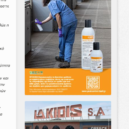
μαστε
θώς η
κό
ρύτητα
ν και
την
ιών
ν
ία