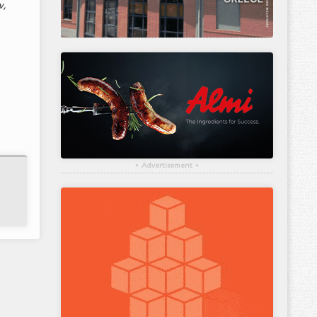
ν,
▴
Advertisement
▴