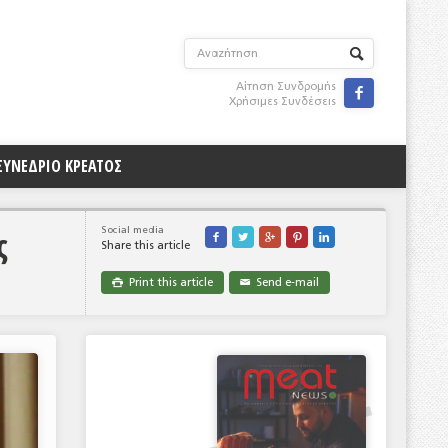
Αίτηση Συνδρομής

Χρήσιμες Συνδέσεις
ΣΥΝΕΔΡΙΟ ΚΡΕΑΤΟΣ
ς
Social media





Share this article
Print this article
Send e-mail

✉