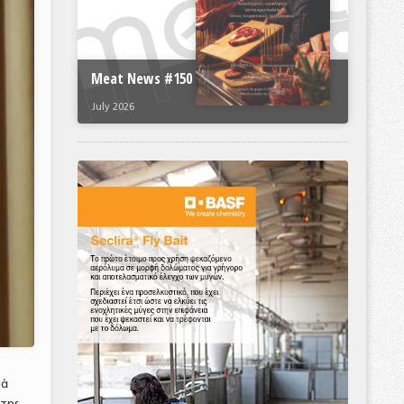
Meat News #150
July 2026
μά
 της