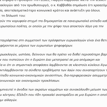
εκλογών από τον πρωθυπουργό, ο κ. Καββαθάς σημείωσε ότι χρειαζό
α, αποτελεσματικότερο κοινωνικό κράτος και ανάπτυξη για όλους.
 τη δήλωσή του:
ούν την κορυφαία στιγμή της δημοκρατίας σε πανευρωπαϊκό επίπεδο κα
υρωπαίους πολίτες, οι οποίοι με την ψήφο τους αποκτούν λόγο γι
α
την
αταγράφτηκε στη συμμετοχή των πρόσφατων ευρωεκλογών είναι ένα θετι
αφέροντος εκ μέρους των ευρωπαίων ψηφοφόρων
.
ρωεκλογών, ωστόσο, δείχνουν πως θα πρέπει να δοθεί περισσότερη βα
ών που πιστεύουν ότι η Ευρώπη έχει μετατραπεί σε μια απόμακρη και
 κι ότι οι σημαντικές αποφάσεις λαμβάνονται σε κλειστούς κύκλους λίγω
 αντιλαμβάνονται τα σύνθετα προβλήματα των λαών που συναπαρτίζουν 
ίπεδο κοινωνικο-οικονομικών ανισοτήτων, δια-περιφερειακών ασυμμετρ
οινωνικών και οικονομικών προκλήσεων.
ρμηνευτεί η άνοδος των ακραίων κομμάτων και συνακόλουθη μείωση τω
 κέντρου; Εξέλιξη που ήδη προκαλεί αναταράξεις σε μια Ευρώπη η οπο
όμι αλλαγών
.