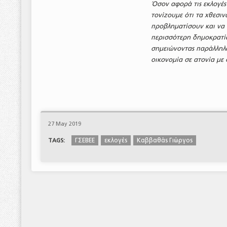
Όσον αφορά τις εκλογές 
τονίζουμε ότι τα χθεσι
προβληματίσουν και να 
περισσότερη δημοκρατία
σημειώνοντας παράλληλα
οικονομία σε ατονία με 
27 May 2019
ΓΣΕΒΕΕ
εκλογές
Καββαθάς Γιώργος
TAGS: