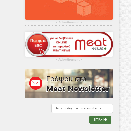
▴
Advertisement
▴
▴
Advertisement
▴