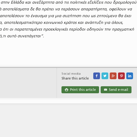
στην Ελλάδα και ανεξάρτητα από τις πολιτικές εξελίξεις που δρομολογού
νά αποτελέσματα δε θα πρέπει να περάσουν απαρατήρητα, οφείλουν να
αποτελέσουν το έναυσμα για μια συζήτηση που ως ζητούμενο θα έχει
, αποτελεσματικότερο κοινωνικό κράτος και ανάπτυξη για όλους,
 ότι οι παρατεταμένες προεκλογικές περίοδοι οδηγούν την πραγματική
ό,τι αυτό συνεπάγεται”.
Social media





Share this article
Print this article
Send e-mail

✉