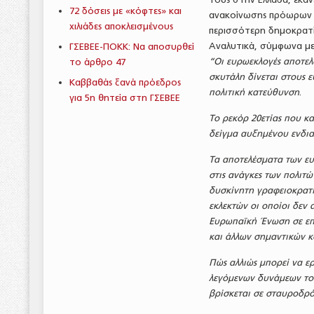
72 δόσεις με «κόφτες» και
ανακοίνωσης πρόωρων 
χιλιάδες αποκλεισμένους
περισσότερη δημοκρατί
Αναλυτικά, σύμφωνα με
ΓΣΕΒΕΕ-ΠΟΚΚ: Να αποσυρθεί
“Οι ευρωεκλογές αποτελ
το άρθρο 47
σκυτάλη δίνεται στους ε
Καββαθάς ξανά πρόεδρος
πολιτική κατεύθυνση
.
για 5η θητεία στη ΓΣΕΒΕΕ
Το ρεκόρ 20ετίας που κ
δείγμα αυξημένου ενδι
Τα αποτελέσματα των ευ
στις ανάγκες των πολιτ
δυσκίνητη γραφειοκρατία
εκλεκτών οι οποίοι δεν
Ευρωπαϊκή Ένωση σε επ
και άλλων σημαντικών κ
Πώς αλλιώς μπορεί να ε
λεγόμενων δυνάμεων του
βρίσκεται σε σταυροδρ