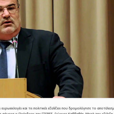
 ευρωεκλογές και τις πολιτικές εξελίξεις που δρομολόγησε το αποτέλεσ
ε σήμερα ο Πρόεδρος της ΓΣΕΒΕΕ, Γιώργος Καββαθάς. Μετά την εξέλιξη