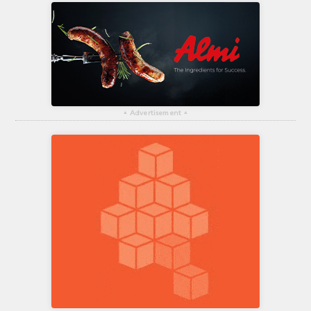
▴
Advertisement
▴