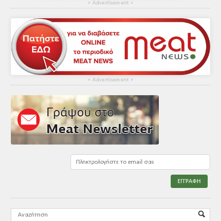
▴
Advertisement
▴
▴
Advertisement
▴