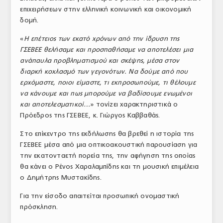
επιχειρήσεων στην ελληνική κοινωνική και οικονομική
ΤΟ ΠΕΡΙΟΔΙΚΟ
δομή.
Profile
«
Η επέτειος των εκατό χρόνων από την ίδρυση της
ΓΣΕΒΕΕ θελήσαμε και προσπαθήσαμε να αποτελέσει μια
ΑΡΧΕΙΟ ΤΕΥΧΩΝ
ανάπαυλα προβληματισμού και σκέψης, μέσα στον
ΣΥΝΕΔΡΙΟ ΚΡΕΑΤΟΣ
διαρκή κοχλασμό των γεγονότων. Να δούμε από που
ερχόμαστε, ποιοι είμαστε, τι εκπροσωπούμε, τι θέλουμε
να κάνουμε και πως μπορούμε να βαδίσουμε ενωμένοι
και αποτελεσματικοί…
» τονίζει χαρακτηριστικά ο
Πρόεδρος της ΓΣΕΒΕΕ, κ. Γιώργος Καββαθάς.
Στο επίκεντρο της εκδήλωσης θα βρεθεί η ιστορία της
ΓΣΕΒΕΕ μέσα από μια οπτικοακουστική παρουσίαση για
την εκατονταετή πορεία της, την αφήγηση της οποίας
θα κάνει ο Ρένος Χαραλαμπίδης και τη μουσική επιμέλεια
ο Δημήτρης Μυστακίδης.
Για την είσοδο απαιτείται προσωπική ονομαστική
πρόσκληση.