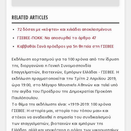
ΑΝΑΛΥΣΕΙΣ
RELATED ARTICLES
ΕΜΠΟΡΙΚΟΣ ΚΑΤΑΛΟΓΟΣ
72 δόσεις με «κόφτες» και χιλιάδες αποκλεισμένους
ΠΑΡΑΓΩΓΗ & ΕΜΠΟΡΙΑ
ΓΣΕΒΕΕ-ΠΟΚΚ: Να αποσυρθεί το άρθρο 47
ΣΦΑΓΕΙΑ
Καββαθάς ξανά πρόεδρος για 5η θητεία στη ΓΣΕΒΕΕ
ΠΡΩΤΕΣ ΥΛΕΣ
Εκδήλωση εορτασμού για τα 100 χρόνια από την ίδρυση
της, διοργανώνει η Γενική Συνομοσπονδία
ΕΞΟΠΛΙΣΜΟΣ
Επαγγελματιών, Βιοτεχνών, Εμπόρων Ελλάδας - ΓΣΕΒΕΕ. Η
εκδήλωση πραγματοποιείται την Τρίτη 2 Απριλίου 2019,
ΥΠΗΡΕΣΙΕΣ
ώρα 19:00, στο Μέγαρο Μουσικής Αθηνών και τελεί υπό
ΕΜΠΟΡΙΚΟΙ ΑΝΤΙΠΡΟΣΩΠΟΙ
την αιγίδα του Προέδρου της Δημοκρατίας Προκόπη
Παυλόπουλου.
ΝΟΜΟΘΕΣΙΑ
Το θέμα της εκδήλωσης είναι: «1919-2019: 100 χρόνια
ΓΣΕΒΕΕ: Η ιστορία μας, ιστορία του τόπου μας» και
ΕΛΛΗΝΙΚΗ ΝΟΜΟΘΕΣΙΑ
στόχος να αναδειχθεί η σημασία του συνδικαλισμού
των επαγγελματιών, βιοτεχνών και εμπόρων της
ΕΥΡΩΠΑΪΚΗ ΝΟΜΟΘΕΣΙΑ
Ελλάδας, αλλά και γενικότερα ο ρόλος των μικρομεσαίων