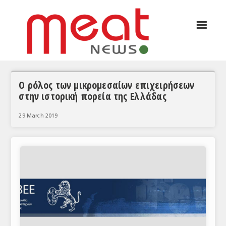
☰
ΑΡΘΡΟΓΡΑΦΙΑ
ΕΛΛΑΔΑ
ΕΙΔΗΣΕΙΣ
Ο ρόλος των μικρομεσαίων επιχειρήσεων
στην ιστορική πορεία της Ελλάδας
ΣΥΝΕΝΤΕΥΞΕΙΣ
29 March 2019
ΘΕΜΑΤΑ
ΑΝΑΛΥΣΕΙΣ
ΚΟΣΜΟΣ
ΕΙΔΗΣΕΙΣ
ΕΥΡΩΠΑΪΚΕΣ ΑΠΟΦΑΣΕΙΣ
ΘΕΜΑΤΑ