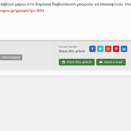
α λάβουν μέρος στη δημόσια διαβούλευση μπορούν να επισκεφτούν τη
ngov.gr/ypoian/?p=7653
Social media





Share this article
 Οικονομίας
Print this article
Send e-mail

✉