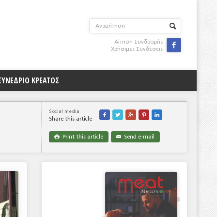
Αίτηση Συνδρομής

Χρήσιμες Συνδέσεις
ΣΥΝΕΔΡΙΟ ΚΡΕΑΤΟΣ
Social media





Share this article
Print this article
Send e-mail

✉