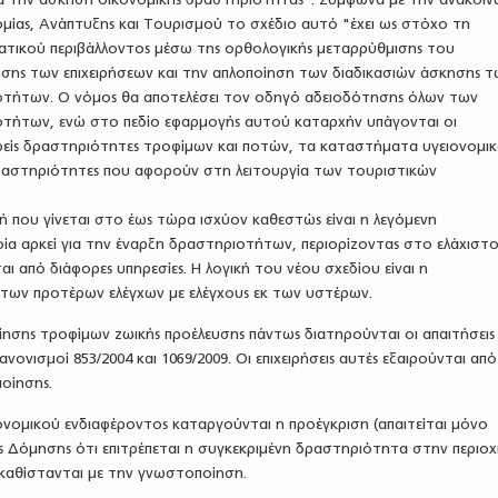
μίας, Ανάπτυξης και Τουρισμού το σχέδιο αυτό "έχει ως στόχο τη
ματικού περιβάλλοντος μέσω της ορθολογικής μεταρρύθμισης του
ης των επιχειρήσεων και την απλοποίηση των διαδικασιών άσκησης τ
οτήτων. Ο νόμος θα αποτελέσει τον οδηγό αδειοδότησης όλων των
τήτων, ενώ στο πεδίο εφαρμογής αυτού καταρχήν υπάγονται οι
αφείς δραστηριότητες τροφίμων και ποτών, τα καταστήματα υγειονομι
δραστηριότητες που αφορούν στη λειτουργία των τουριστικών
 που γίνεται στο έως τώρα ισχύον καθεστώς είναι η λεγόμενη
α αρκεί για την έναρξη δραστηριοτήτων, περιορίζοντας στο ελάχιστο
αι από διάφορες υπηρεσίες. Η λογική του νέου σχεδίου είναι η
των προτέρων ελέγχων με ελέγχους εκ των υστέρων.
ποίησης τροφίμων ζωικής προέλευσης πάντως διατηρούνται οι απαιτήσεις
νονισμοί 853/2004 και 1069/2009. Οι επιχειρήσεις αυτές εξαιρούνται απ
οίησης.
νομικού ενδιαφέροντος καταργούνται η προέγκριση (απαιτείται μόνο
 Δόμησης ότι επιτρέπεται η συγκεκριμένη δραστηριότητα στην περιοχή
ικαθίστανται με την γνωστοποίηση.