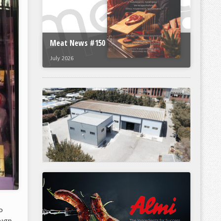
Meat News #150
July 2026
ο
νωση