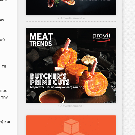
▴
Advertisement
▴
ων
κού
 τις
 που
ό την
▴
Advertisement
▴
) και