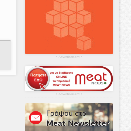
ν
▴
Advertisement
▴
▴
Advertisement
▴