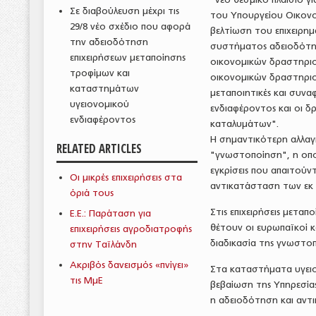
Σε διαβούλευση μέχρι τις
του Υπουργείου Οικονο
29/8 νέο σχέδιο που αφορά
βελτίωση του επιχειρη
την αδειοδότηση
συστήματος αδειοδότησ
επιχειρήσεων μεταποίησης
οικονομικών δραστηρι
τροφίμων και
οικονομικών δραστηριo
καταστημάτων
μεταποιητικές και συν
υγειονομικού
ενδιαφέροντος και οι 
ενδιαφέροντος
καταλυμάτων".
Η σημαντικότερη αλλαγή
RELATED ARTICLES
"γνωστοποίηση", η οποί
εγκρίσεις που απαιτούντ
Οι μικρές επιχειρήσεις στα
αντικατάσταση των εκ 
όριά τους
Στις επιχειρήσεις μετα
Ε.Ε.: Παράταση για
θέτουν οι ευρωπαϊκοί κα
επιχειρήσεις αγροδιατροφής
διαδικασία της γνωστοπ
στην Ταϊλάνδη
Ακριβός δανεισμός «πνίγει»
Στα καταστήματα υγειο
τις ΜμΕ
βεβαίωση της Υπηρεσίας
η αδειοδότηση και αντ