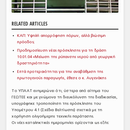
ΑΝΑΛΥΣΕΙΣ
ΕΜΠΟΡΙΚΟΣ ΚΑΤΑΛΟΓΟΣ
RELATED ARTICLES
ΠΑΡΑΓΩΓΗ & ΕΜΠΟΡΙΑ
ΚΑΠ: Υψηλή απορρόφηση πόρων, αλλά βιώσιμη
πρόοδος;
ΣΦΑΓΕΙΑ
Προδημοσίευση νέας πρόσκλησης για τη δράση
ΠΡΩΤΕΣ ΥΛΕΣ
10.01.04 «Μείωση της ρύπανσης νερού από γεωργική
δραστηριότητα»
ΕΞΟΠΛΙΣΜΟΣ
Επτά προτεραιότητες για την αναβάθμιση της
πρωτογενούς παραγωγής, έθεσε ο κ. Αυγενάκης
ΥΠΗΡΕΣΙΕΣ
ΕΜΠΟΡΙΚΟΙ ΑΝΤΙΠΡΟΣΩΠΟΙ
Το ΥΠΑΑΤ ενημερώνει ότι, ύστερα από αίτημα του
ΓΕΩΤΕΕ και με γνώμονα τη διευκόλυνση της διαδικασίας,
ΝΟΜΟΘΕΣΙΑ
υπογράφηκε τροποποίηση της πρόσκλησης του
Υπομέτρου 4.1 (Σχέδια Βελτίωσης) σχετικά με τη
ΕΛΛΗΝΙΚΗ ΝΟΜΟΘΕΣΙΑ
χορήγηση ολιγοήμερης τεχνικής παράτασης.
Οι νέες καταληκτικές ημερομηνίες ορίζονται ως εξής:
ΕΥΡΩΠΑΪΚΗ ΝΟΜΟΘΕΣΙΑ