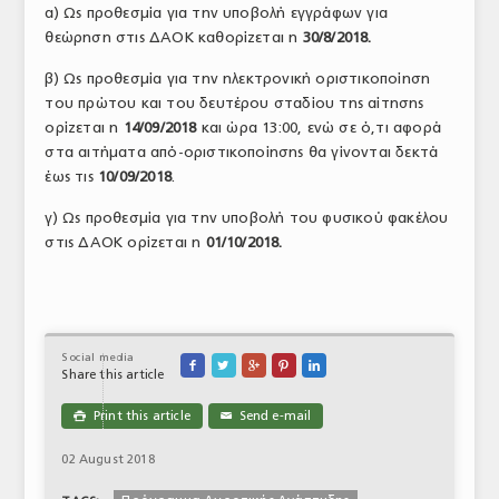
α) Ως προθεσμία για την υποβολή εγγράφων για
ΤΟ ΠΕΡΙΟΔΙΚΟ
θεώρηση στις ΔΑΟΚ καθορίζεται η
30/8/2018.
Profile
β) Ως προθεσμία για την ηλεκτρονική οριστικοποίηση
του πρώτου και του δευτέρου σταδίου της αίτησης
ΑΡΧΕΙΟ ΤΕΥΧΩΝ
ορίζεται η
14/09/2018
και ώρα 13:00, ενώ σε ό,τι αφορά
στα αιτήματα από-οριστικοποίησης θα γίνονται δεκτά
ΣΥΝΕΔΡΙΟ ΚΡΕΑΤΟΣ
έως τις
10/09/2018
.
γ) Ως προθεσμία για την υποβολή του φυσικού φακέλου
στις ΔΑΟΚ ορίζεται η
01/10/2018.
Social media





Share this article
Print this article
Send e-mail

✉
02 August 2018