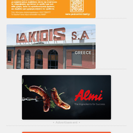
▴
Advertisement
▴