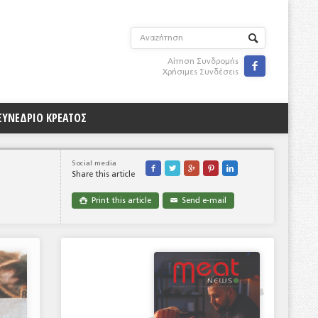
Αίτηση Συνδρομής

Χρήσιμες Συνδέσεις
ΣΥΝΕΔΡΙΟ ΚΡΕΑΤΟΣ
Social media





Share this article
Print this article
Send e-mail

✉