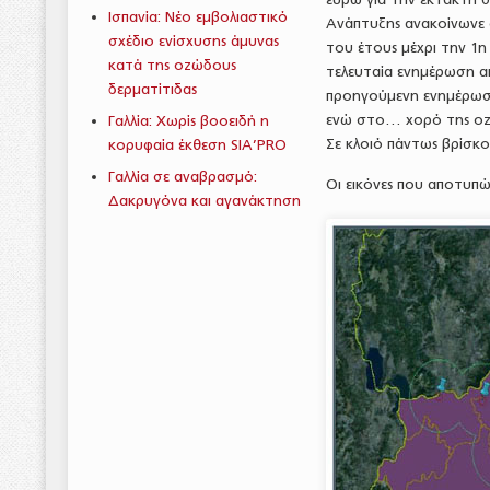
Ισπανία: Νέο εμβολιαστικό
Ανάπτυξης ανακοίνωνε ό
σχέδιο ενίσχυσης άμυνας
του έτους μέχρι την 1η
κατά της οζώδους
τελευταία ενημέρωση α
δερματίτιδας
προηγούμενη ενημέρωση (
ενώ στο… χορό της οζώδ
Γαλλία: Χωρίς βοοειδή η
Σε κλοιό πάντως βρίσκο
κορυφαία έκθεση SIA’PRO
Γαλλία σε αναβρασμό:
Οι εικόνες που αποτυπ
Δακρυγόνα και αγανάκτηση