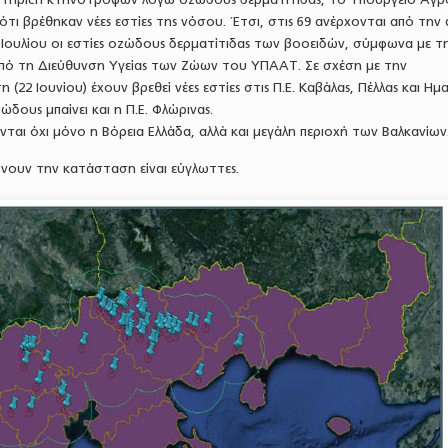
τι βρέθηκαν νέες εστίες της νόσου. Έτσι, στις 69 ανέρχονται από την
 Ιουλίου οι εστίες οζώδους δερματίτιδας των βοοειδών, σύμφωνα με τ
πό τη Διεύθυνση Υγείας των Ζώων του ΥΠΑΑΤ. Σε σχέση με την
22 Ιουνίου) έχουν βρεθεί νέες εστίες στις Π.Ε. Καβάλας, Πέλλας και Ημα
ους μπαίνει και η Π.Ε. Φλώρινας.
νται όχι μόνο η Βόρεια Ελλάδα, αλλά και μεγάλη περιοχή των Βαλκανίων
ώνουν την κατάσταση είναι εύγλωττες.