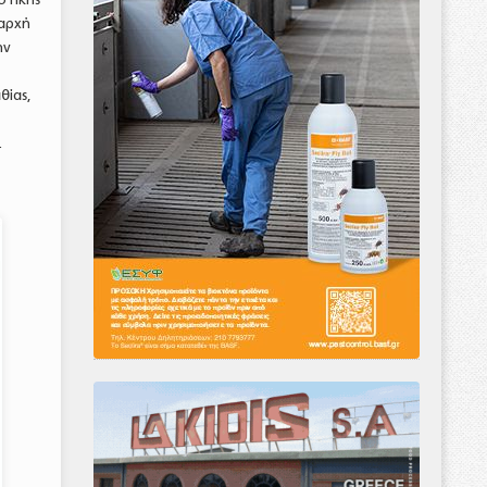
 αρχή
ην
θίας,
.