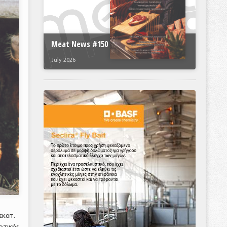
Meat News #150
July 2026
εκατ.
οτικής