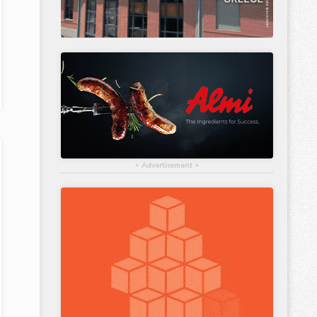
▴
Advertisement
▴