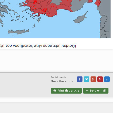
Social media





Share this article
Print this article
Send e-mail

✉