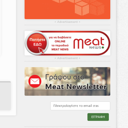
▴
Advertisement
▴
▴
Advertisement
▴