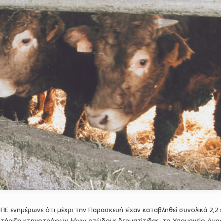
Ε ενημέρωνε ότι μέχρι την Παρασκευή είχαν καταβληθεί συνολικά 2,2 
στήριξη κτηνοτρόφων λόγω οζώδους δερματίτιδας, το Υπουργείο Αγρ