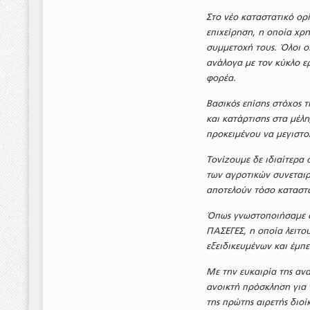
Στο νέο καταστατικό ορ
επιχείρηση, η οποία χρη
συμμετοχή τους. Όλοι ο
ανάλογα με τον κύκλο ε
φορέα.
Βασικός επίσης στόχος 
και κατάρτισης στα μέλ
προκειμένου να μεγιστο
Τονίζουμε δε ιδιαίτερα 
των αγροτικών συνεταιρ
αποτελούν τόσο καταστα
Όπως γνωστοποιήσαμε στ
ΠΑΣΕΓΕΣ, η οποία λειτο
εξειδικευμένων και έμπ
Με την ευκαιρία της αν
ανοικτή πρόσκληση για 
της πρώτης αιρετής διοί