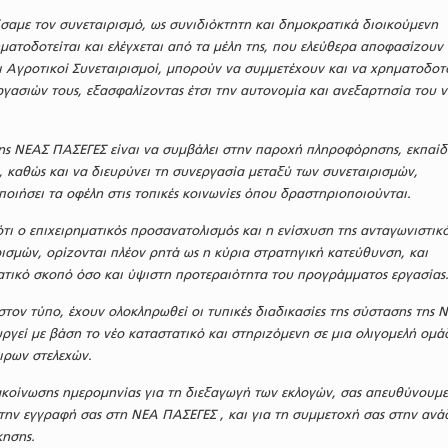
ίσαμε τον συνεταιρισμό, ως συνιδιόκτητη και δημοκρατικά διοικούμενη
ματοδοτείται και ελέγχεται από τα μέλη της, που ελεύθερα αποφασίζουν 
ι Αγροτικοί Συνεταιρισμοί, μπορούν να συμμετέχουν και να χρηματοδοτ
ργασιών τους, εξασφαλίζοντας έτσι την αυτονομία και ανεξαρτησία του 
της ΝΕΑΣ ΠΑΣΕΓΕΣ είναι να συμβάλει στην παροχή πληροφόρησης, εκπαί
η, καθώς και να διευρύνει τη συνεργασία μεταξύ των συνεταιρισμών,
ποιήσει τα οφέλη στις τοπικές κοινωνίες όπου δραστηριοποιούνται.
ότι ο επιχειρηματικός προσανατολισμός και η ενίσχυση της ανταγωνιστικ
ισμών, ορίζονται πλέον ρητά ως η κύρια στρατηγική κατεύθυνση, και
τικό σκοπό όσο και ύψιστη προτεραιότητα του προγράμματος εργασίας
ον τύπο, έχουν ολοκληρωθεί οι τυπικές διαδικασίες της σύστασης της 
υργεί με βάση το νέο καταστατικό και στηριζόμενη σε μια ολιγομελή ομά
ειρων στελεχών.
ακοίνωσης ημερομηνίας για τη διεξαγωγή των εκλογών, σας απευθύνουμ
την εγγραφή σας στη ΝΕΑ ΠΑΣΕΓΕΣ , και για τη συμμετοχή σας στην ανά
κησης.