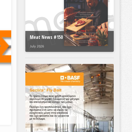
Meat News #150
July 2026