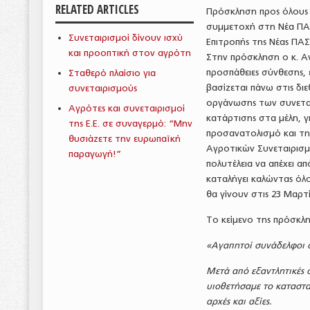
RELATED ARTICLES
Πρόσκληση προς όλους τ
συμμετοχή στη Νέα ΠΑΣ
Συνεταιρισμοί δίνουν ισχύ
Επιτροπής της Νέας ΠΑΣ
και προοπτική στον αγρότη
Στην πρόσκληση ο κ. Αν
προσπάθειες σύνθεσης, 
Σταθερό πλαίσιο για
βασίζεται πάνω στις διε
συνεταιρισμούς
οργάνωσης των συνεται
Αγρότες και συνεταιρισμοί
κατάρτισης στα μέλη, γ
της Ε.Ε. σε συναγερμό: “Μην
προσανατολισμό και τη
θυσιάζετε την ευρωπαϊκή
Αγροτικών Συνεταιρισμώ
παραγωγή!”
πολυτέλεια να απέχει α
καταλήγει καλώντας όλο
θα γίνουν στις 23 Μαρτ
Το κείμενο της πρόσκλησ
«Αγαπητοί συνάδελφοι σ
Μετά από εξαντλητικές 
υιοθετήσαμε το καταστα
αρχές και αξίες.