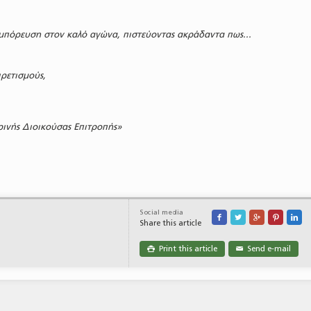
μπόρευση στον καλό αγώνα, πιστεύοντας ακράδαντα πως...
ιρετισμούς,
ινής Διοικούσας Επιτροπής»
Social media





Share this article
Print this article
Send e-mail

✉