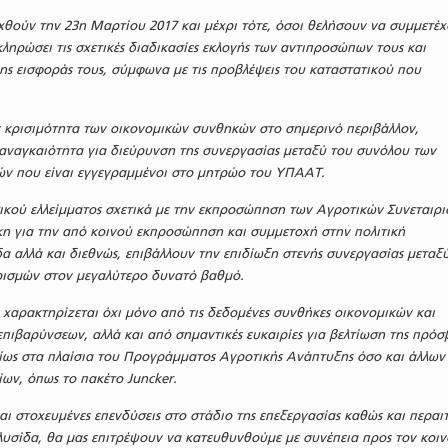
αχθούν την 23η Μαρτίου 2017 και μέχρι τότε, όσοι θελήσουν να συμμετέχ
ληρώσει τις σχετικές διαδικασίες εκλογής των αντιπροσώπων τους και
χης εισφοράς τους, σύμφωνα με τις προβλέψεις του καταστατικού που
 κρισιμότητα των οικονομικών συνθηκών στο σημερινό περιβάλλον,
αναγκαιότητα για διεύρυνση της συνεργασίας μεταξύ του συνόλου των
ών που είναι εγγεγραμμένοι στο μητρώο του ΥΠΑΑΤ.
κού ελλείμματος σχετικά με την εκπροσώπηση των Αγροτικών Συνεταιρ
κη για την από κοινού εκπροσώπηση και συμμετοχή στην πολιτική
α αλλά και διεθνώς, επιβάλλουν την επιδίωξη στενής συνεργασίας μεταξ
ρισμών στον μεγαλύτερο δυνατό βαθμό.
 χαρακτηρίζεται όχι μόνο από τις δεδομένες συνθήκες οικονομικών και
επιβαρύνσεων, αλλά και από σημαντικές ευκαιρίες για βελτίωση της πρό
ίως στα πλαίσια του Προγράμματος Αγροτικής Ανάπτυξης όσο και άλλων
ων, όπως το πακέτο Juncker.
αι στοχευμένες επενδύσεις στο στάδιο της επεξεργασίας καθώς και περαι
υσίδα, θα μας επιτρέψουν να κατευθυνθούμε με συνέπεια προς τον κοιν