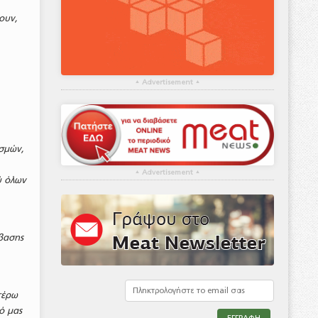
ουν,
▴
Advertisement
▴
ισμών,
▴
Advertisement
▴
ύ όλων
σβασης
τέρω
ό μας