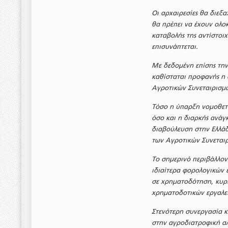
Οι αρχαιρεσίες θα διεξ
θα πρέπει να έχουν ολοκ
καταβολής της αντίστοι
επισυνάπτεται.
Με δεδομένη επίσης την
καθίσταται προφανής η 
Αγροτικών Συνεταιρισμ
Τόσο η ύπαρξη νομοθετι
όσο και η διαρκής ανάγ
διαβούλευση στην Ελλάδ
των Αγροτικών Συνεται
Το σημερινό περιβάλλον
ιδιαίτερα φορολογικών 
σε χρηματοδότηση, κυρ
χρηματοδοτικών εργαλεί
Στενότερη συνεργασία κ
στην αγροδιατροφική αλ