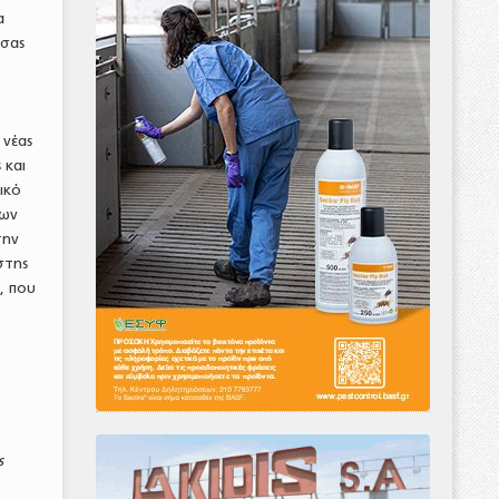
α
ύσας
 νέας
 και
ικό
των
την
στης
, που
ς