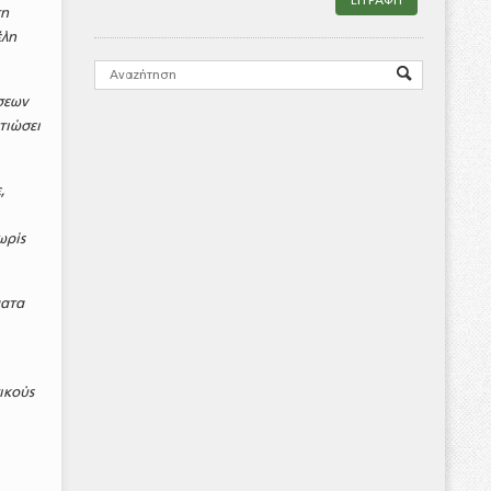
τη
έλη
σεων
τιώσει
,
ωρίς
ματα
ικoύς