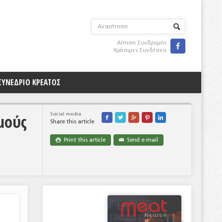
Αίτηση Συνδρομής

Χρήσιμες Συνδέσεις
ΣΥΝΕΔΡΙΟ ΚΡΕΑΤΟΣ
μούς
Social media





Share this article
Print this article
Send e-mail

✉