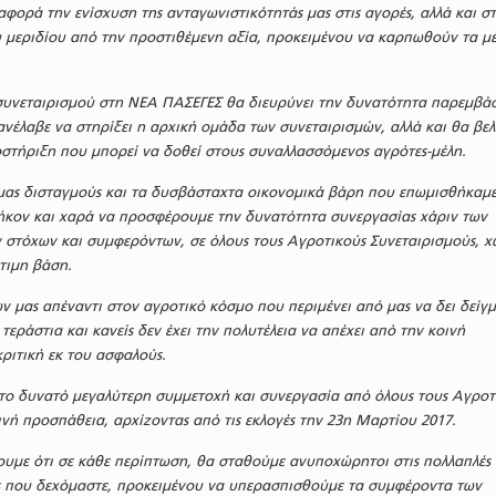
φορά την ενίσχυση της ανταγωνιστικότητάς μας στις αγορές, αλλά και σ
 μεριδίου από την προστιθέμενη αξία, προκειμένου να καρπωθούν τα μ
συνεταιρισμού στη ΝΕΑ ΠΑΣΕΓΕΣ θα διευρύνει την δυνατότητα παρεμβά
νέλαβε να στηρίξει η αρχική ομάδα των συνεταιρισμών, αλλά και θα βελ
ποστήριξη που μπορεί να δοθεί στους συναλλασσόμενος αγρότες-μέλη.
μας δισταγμούς και τα δυσβάσταχτα οικονομικά βάρη που επωμισθήκαμε
ήκον και χαρά να προσφέρουμε την δυνατότητα συνεργασίας χάριν των
 στόχων και συμφερόντων, σε όλους τους Αγροτικούς Συνεταιρισμούς, χ
τιμη βάση.
 μας απέναντι στον αγροτικό κόσμο που περιμένει από μας να δει δείγ
 τεράστια και κανείς δεν έχει την πολυτέλεια να απέχει από την κοινή
ριτική εκ του ασφαλούς.
το δυνατό μεγαλύτερη συμμετοχή και συνεργασία από όλους τους Αγρoτ
ινή προσπάθεια, αρχίζοντας από τις εκλογές την 23η Μαρτίου 2017.
με ότι σε κάθε περίπτωση, θα σταθούμε ανυποχώρητοι στις πολλαπλές
ις που δεχόμαστε, προκειμένου να υπερασπισθούμε τα συμφέροντα των