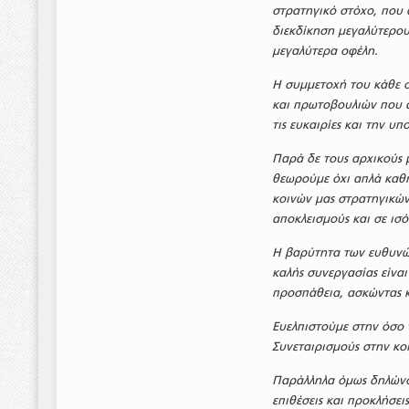
στρατηγικό στόχο, που α
διεκδίκηση μεγαλύτερου
μεγαλύτερα οφέλη.
Η συμμετοχή του κάθε 
και πρωτοβουλιών που α
τις ευκαιρίες και την υ
Παρά δε τους αρχικούς 
θεωρούμε όχι απλά καθ
κοινών μας στρατηγικών
αποκλεισμούς και σε ισό
Η βαρύτητα των ευθυνών
καλής συνεργασίας είναι
προσπάθεια, ασκώντας κ
Ευελπιστούμε στην όσο 
Συνεταιρισμούς στην κο
Παράλληλα όμως δηλώνου
επιθέσεις και προκλήσε