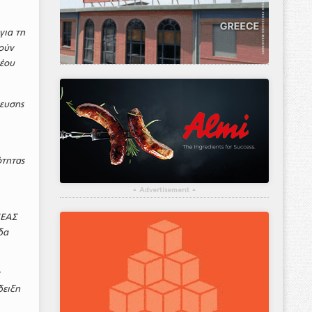
για τη
ούν
νέου
δευσης
ότητας
.
▴
Advertisement
▴
ΝΕΑΣ
δα
ε
δειξη