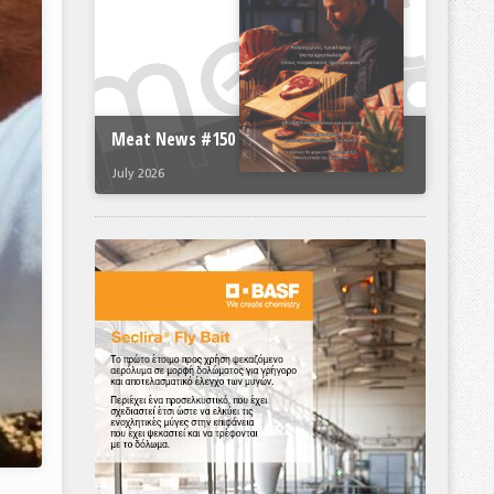
Meat News #150
July 2026