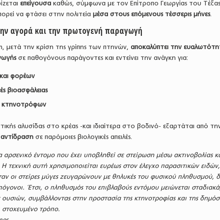
ίζεται
επείγουσα
καθώς, σύμφωνα με τον Επίτροπο Γεωργίας του Τέξα
ορεί να φτάσει στην πολιτεία
μέσα στους επόμενους τέσσερις μήνες
.
ην αγορά και την πρωτογενή παραγωγή
m, μετά την κρίση της γρίπης των πτηνών,
αποκαλύπτει την ευαλωτότη
γωγής
σε παθογόνους παράγοντες και εντείνει την ανάγκη για:
και φορέων
ές βιοασφάλειας
ν κτηνοτρόφων
τικής αλυσίδας στο κρέας -και ιδιαίτερα στο βοδινό- εξαρτάται από τη
 αντίδραση
σε παρόμοιες βιολογικές απειλές.
α αρσενικό έντομο που έχει υποβληθεί σε στείρωση μέσω ακτινοβολίας κ
 Η τεχνική αυτή χρησιμοποιείται ευρέως στον έλεγχο παρασιτικών ειδών
αν οι στείρες μύγες ζευγαρώνουν με θηλυκές του φυσικού πληθυσμού, δ
όγονοι. Έτσι, ο πληθυσμός του επιβλαβούς εντόμου μειώνεται σταδιακά
 ουσιών, συμβάλλοντας στην προστασία της κτηνοτροφίας και της δημόσ
ι στοχευμένο τρόπο.
mes