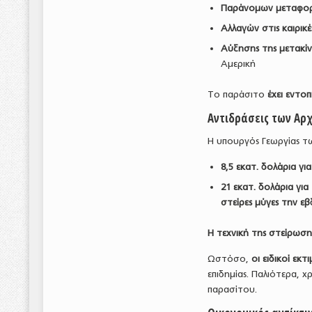
Παράνομων μεταφο
Αλλαγών στις καιρικ
Αύξησης της μετακίν
Αμερική
Το παράσιτο
έχει εντο
Αντιδράσεις των Αρχ
Η υπουργός Γεωργίας 
8,5 εκατ. δολάρια γ
21 εκατ. δολάρια γι
στείρες μύγες την ε
Η τεχνική της στείρωσης
Ωστόσο,
οι ειδικοί ε
επιδημίας. Παλιότερα, 
παρασίτου.