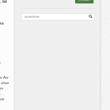
ς,
Sid
τα
ν
αι δεν
, όπως
εν
,
ιας