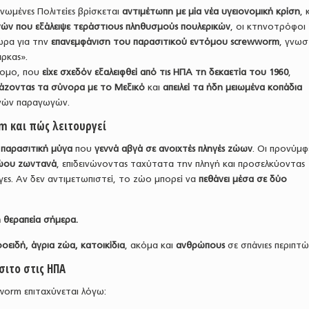
νωμένες Πολιτείες βρίσκεται
αντιμέτωπη με μία νέα υγειονομική κρίση
,
νών που εξάλειψε τεράστιους πληθυσμούς πουλερικών
, οι κτηνοτρόφοι
ώρα για την
επανεμφάνιση του παρασιτικού εντόμου screwworm
, γνω
άρκας».
τομο, που
είχε σχεδόν εξαλειφθεί από τις ΗΠΑ τη δεκαετία του 1960
,
ιάζοντας τα σύνορα με το Μεξικό
και
απειλεί τα ήδη μειωμένα κοπάδια
νών παραγωγών.
rm και πώς λειτουργεί
α
παρασιτική μύγα
που
γεννά αβγά σε ανοιχτές πληγές ζώων
. Οι προνύμφ
ώου ζωντανά
, επιδεινώνοντας ταχύτατα την πληγή και προσελκύοντας
ες. Αν δεν αντιμετωπιστεί, το ζώο μπορεί να
πεθάνει μέσα σε δύο
η θεραπεία σήμερα.
οειδή, άγρια ζώα, κατοικίδια
, ακόμα και
ανθρώπους
σε σπάνιες περιπτώ
σιτο στις ΗΠΑ
orm επιταχύνεται λόγω: