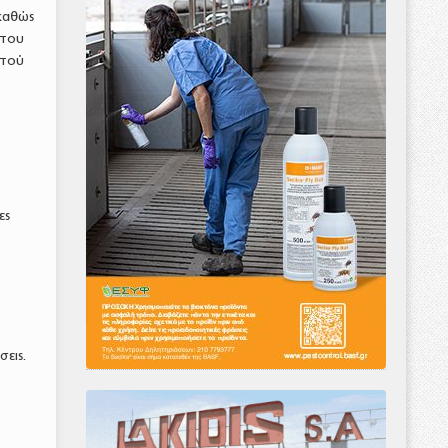
 καθώς
 του
στού
ες
σεις.