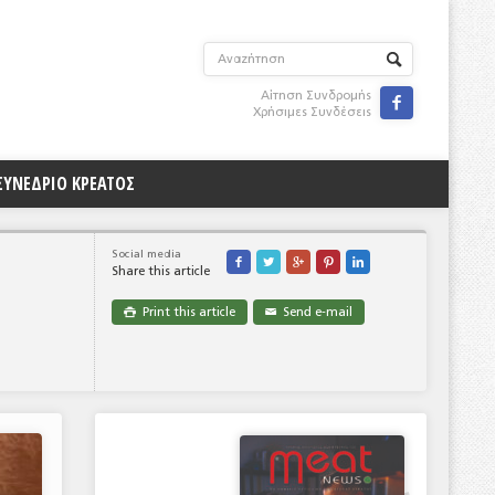
Αίτηση Συνδρομής

Χρήσιμες Συνδέσεις
ΣΥΝΕΔΡΙΟ ΚΡΕΑΤΟΣ
Social media





Share this article
Print this article
Send e-mail

✉