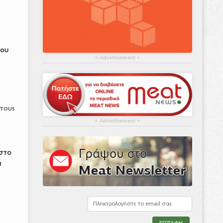
νου
▴
Advertisement
▴
τους
▴
Advertisement
▴
 στο
α