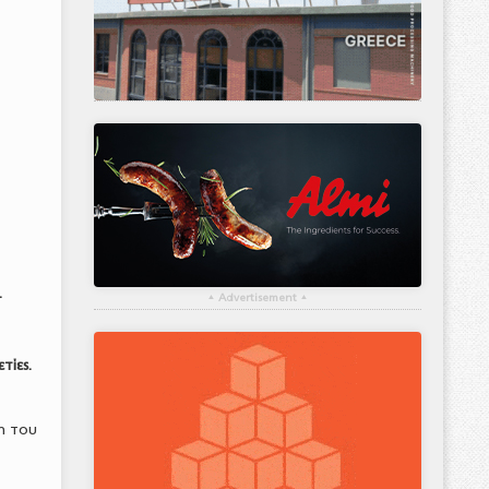
.
▴
Advertisement
▴
τίες.
ψη του