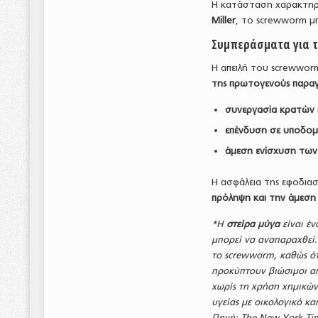
Η κατάσταση χαρακτηρ
Miller
, το screwworm μπ
Συμπεράσματα για τ
Η απειλή του screwwor
της πρωτογενούς παρα
συνεργασία κρατών 
επένδυση σε υποδομ
άμεση ενίσχυση τω
Η ασφάλεια της εφοδιασ
πρόληψη και την άμεση
*Η
στείρα μύγα
είναι έν
μπορεί να αναπαραχθεί.
το screwworm, καθώς ότ
προκύπτουν βιώσιμοι απ
χωρίς τη χρήση χημικών
υγείας με οικολογικό κα
Πηγή: The New York Ti