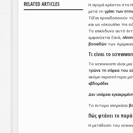
RELATED ARTICLES
Η αγορά κρέατος στις Η
μετά τη
γρίπη των πτη
Τέξας προειδοποιούν τ
και ως «σκουλήκι της σ
Το επικίνδυνο αυτό έν
εμφανίζεται ξανά,
πλησ
βοοειδών
των Αμερικα
Τι είναι το screwwo
Το screwworm είναι μι
τρώνε τη σάρκα του ζ
ακόμη περισσότερες μύγ
εβδομάδες
.
Δεν υπάρχει εγκεκριμέν
Το έντομο επηρεάζει
βο
Πώς φτάνει το παρά
Η μετάδοση του screww