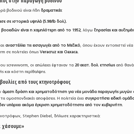
υπος στην παραγωγή βοδινού
γορά βοδινού είναι ήδη
δραματικές
:
σε σε ιστορικά υψηλά (5.98/lb δολ.).
 βοοειδών είναι η χαμηλότερη από το 1952
, λόγω
ξηρασίας και αυξημέ
ίας
αναστέλλει τις εισαγωγές από το Μεξικό
, όπου έχουν εντοπιστεί νέα
m σε πολιτείες όπως
Veracruz και Oaxaca.
του screwworm, οι απώλειες έφταναν τα
20 εκατ. δολ. ετησίως
από θανά
ς και κόστη περίθαλψης.
βουλίες από τους κτηνοτρόφους
ύν
άμεση δράση και χρηματοδότηση για νέα μονάδα παραγωγής μυγών
τις ομοσπονδιακές αποφάσεις. Η πολιτεία έχει
συγκροτήσει ειδική ομάδ
δεν υπάρχει ακόμα έγκριση χρηματοδότησης από τον κυβερνήτη
.
νοτρόφων, Stephen Diebel, δήλωσε χαρακτηριστικά:
α χάσουμε»