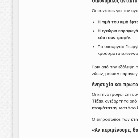
Οικονομικός αντίκτ
Οι συνέπειες για την α
Η τιμή του κιμά έφτα
Η εγχώρια παραγωγή
κόστους τροφής.
Το υπουργείο Γεωργ
κρούσματα screwwor
Πριν από την εξάλειψη 
ζώων, μείωση παραγωγή
Ανησυχία και πρωτο
Οι κτηνοτρόφοι ζητο
Τέξας
, ανεξάρτητα από 
ετοιμότητας
, ωστόσο
Ο εκπρόσωπος των κτη
«Αν περιμένουμε, θ